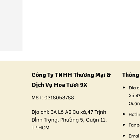
Công Ty TNHH Thương Mại &
Thông 
Dịch Vụ Hoa Tươi 9X
Địa c
Xá,47
MST:
0318058788
Quận
Địa chỉ:
3A Lô A2 Cư xá,47 Trịnh
Hotli
ĐÌnh Trọng, Phường 5, Quận 11,
Fanp
TP.HCM
Email