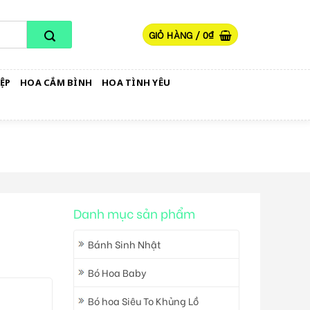
GIỎ HÀNG /
0
₫
ỆP
HOA CẮM BÌNH
HOA TÌNH YÊU
Danh mục sản phẩm
Bánh Sinh Nhật
Bó Hoa Baby
Bó hoa Siêu To Khủng Lồ