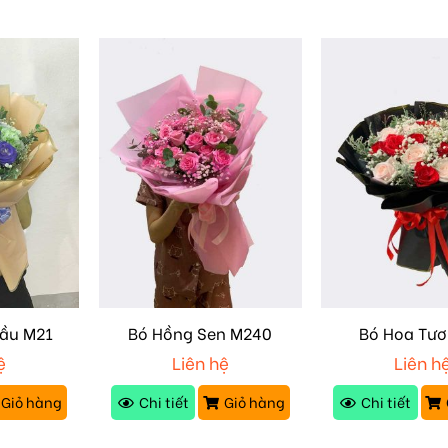
ầu M21
Bó Hồng Sen M240
Bó Hoa Tươ
ệ
Liên hệ
Liên h
Giỏ hàng
Chi tiết
Giỏ hàng
Chi tiết