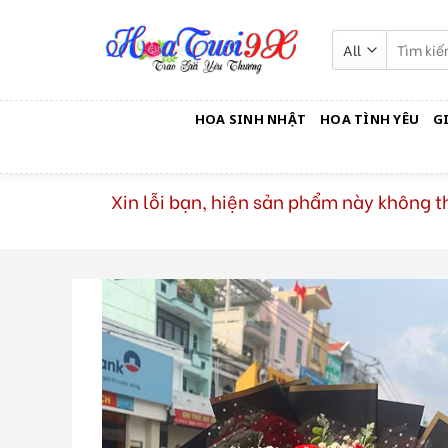
Skip
to
Tìm
kiếm:
content
HOA SINH NHẬT
HOA TÌNH YÊU
G
Xin lỗi bạn, hiện sản phẩm này không 