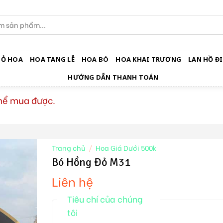
IỎ HOA
HOA TANG LỄ
HOA BÓ
HOA KHAI TRƯƠNG
LAN HỒ ĐI
HƯỚNG DẪN THANH TOÁN
thể mua được.
Trang chủ
/
Hoa Giá Dưới 500k
Bó Hồng Đỏ M31
Liên hệ
Tiêu chí của chúng
tôi