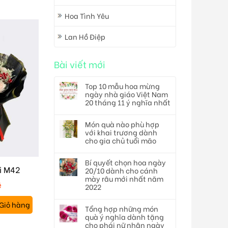
Hoa Tình Yêu
Lan Hồ Điệp
Bài viết mới
Top 10 mẫu hoa mừng
ngày nhà giáo Việt Nam
20 tháng 11 ý nghĩa nhất
Món quà nào phù hợp
với khai trương dành
cho gia chủ tuổi mão
Bí quyết chọn hoa ngày
i M42
20/10 dành cho cánh
mày râu mới nhất năm
ệ
2022
Giỏ hàng
Tổng hợp những món
quà ý nghĩa dành tặng
cho phái nữ nhân ngày