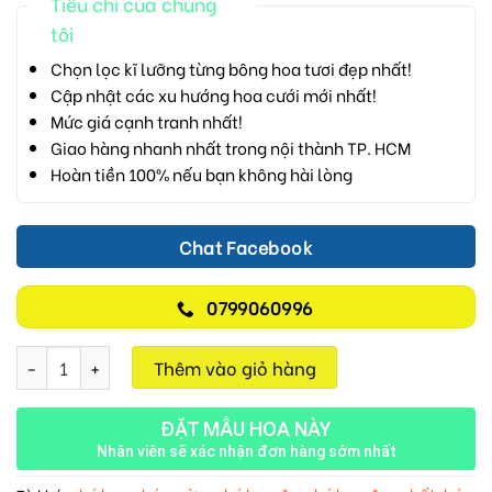
Tiêu chí của chúng
tôi
Chọn lọc kĩ lưỡng từng bông hoa tươi đẹp nhất!
Cập nhật các xu hướng hoa cưới mới nhất!
Mức giá cạnh tranh nhất!
Giao hàng nhanh nhất trong nội thành TP. HCM
Hoàn tiền 100% nếu bạn không hài lòng
Chat Facebook
0799060996
Luôn Tươi Đẹp M737 số lượng
Thêm vào giỏ hàng
ĐẶT MẪU HOA NÀY
Nhân viên sẽ xác nhận đơn hàng sớm nhất