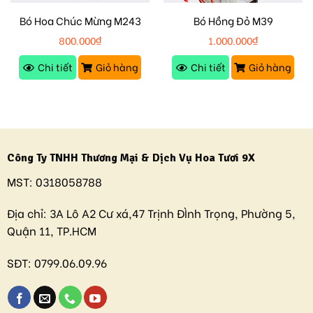
Bó Hoa Chúc Mừng M243
Bó Hồng Đỏ M39
800.000
₫
1.000.000
₫
Chi tiết
Giỏ hàng
Chi tiết
Giỏ hàng
Công Ty TNHH Thương Mại & Dịch Vụ Hoa Tươi 9X
MST:
0318058788
Địa chỉ:
3A Lô A2 Cư xá,47 Trịnh ĐÌnh Trọng, Phường 5,
Quận 11, TP.HCM
SĐT:
0799.06.09.96