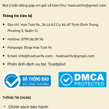
Mọi ý kiến đóng góp xin gửi về hòm thư:
hoatuoii9x@gmail.com
Thông tin liên hệ
Địa chỉ:
Hoa Tươi 9x, 3A Lô A2 Cư Xá,47 Trịnh Đình Trọng,
Phường 5, Quận 11
Hotline:
0799.06.09.96
Fanpage:
Shop Hoa Tươi 9x
Email:
info@hoatuoi9x.com - hoatuoii9x@gmail.com
Phản ảnh dịch vụ tại:
Trustpilot
THÔNG TIN CHUNG
Chính sách bảo hành