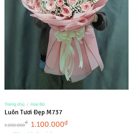
Trang chủ
/
Hoa Bó
Luôn Tươi Đẹp M737
1.100.000
₫
₫
1.200.000