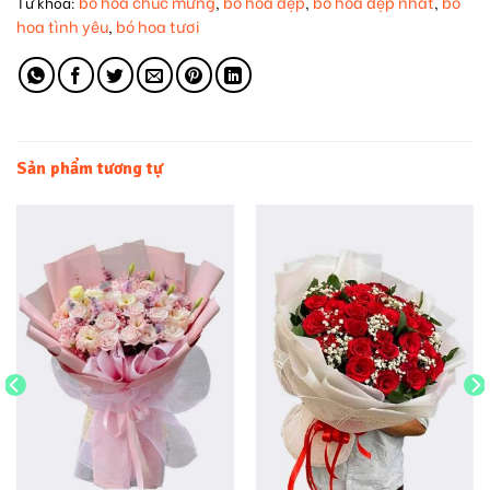
bó hoa chúc mừng
bó hoa đẹp
bó hoa đẹp nhất
bó
Từ khóa:
,
,
,
hoa tình yêu
bó hoa tươi
,
Sản phẩm tương tự