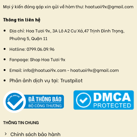
Mọi ý kiến đóng góp xin gửi về hòm thư:
hoatuoii9x@gmail.com
Thông tin liên hệ
Địa chỉ:
Hoa Tươi 9x, 3A Lô A2 Cư Xá,47 Trịnh Đình Trọng,
Phường 5, Quận 11
Hotline:
0799.06.09.96
Fanpage:
Shop Hoa Tươi 9x
Email:
info@hoatuoi9x.com - hoatuoii9x@gmail.com
Phản ảnh dịch vụ tại:
Trustpilot
THÔNG TIN CHUNG
Chính sách bảo hành