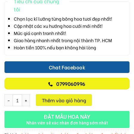
Tiêu chí của chúng
tôi
Chọn lọc kĩ lưỡng từng bông hoa tươi đẹp nhất!
Cập nhật các xu hướng hoa cưới mới nhất!
Mức giá cạnh tranh nhất!
Giao hàng nhanh nhất trong nội thành TP. HCM
Hoàn tiền 100% nếu bạn không hài lòng
Chat Facebook
0799060996
Luôn Tươi Đẹp M737 số lượng
Thêm vào giỏ hàng
ĐẶT MẪU HOA NÀY
Nhân viên sẽ xác nhận đơn hàng sớm nhất