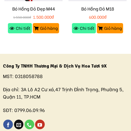
Bó Hồng Đỏ Đẹp M44
Bó Hồng Đỏ M18
1.500.000
₫
600.000
₫
1.550.000
₫
Chi tiết
Giỏ hàng
Chi tiết
Giỏ hàng
Công Ty TNHH Thương Mại & Dịch Vụ Hoa Tươi 9X
MST:
0318058788
Địa chỉ:
3A Lô A2 Cư xá,47 Trịnh ĐÌnh Trọng, Phường 5,
Quận 11, TP.HCM
SĐT:
0799.06.09.96