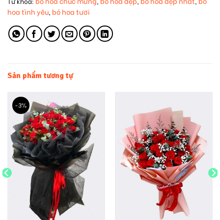
bó hoa chúc mừng
bó hoa đẹp
bó hoa đẹp nhất
bó
Từ khóa:
,
,
,
hoa tình yêu
bó hoa tươi
,
Sản phẩm tương tự
-3%