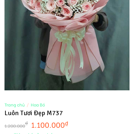
Trang chủ
/
Hoa Bó
Luôn Tươi Đẹp M737
1.100.000
₫
₫
1.200.000