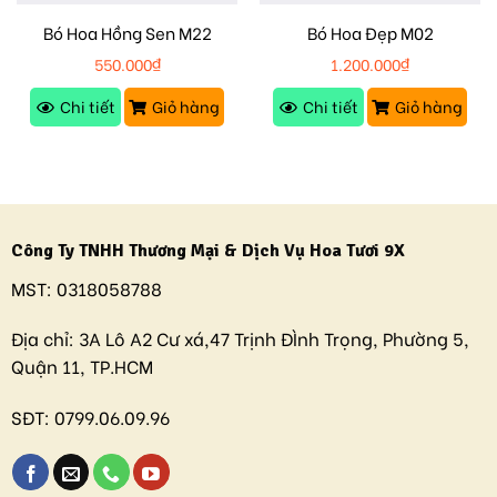
Bó Hoa Hồng Sen M22
Bó Hoa Đẹp M02
550.000
₫
1.200.000
₫
Chi tiết
Giỏ hàng
Chi tiết
Giỏ hàng
Công Ty TNHH Thương Mại & Dịch Vụ Hoa Tươi 9X
MST:
0318058788
Địa chỉ:
3A Lô A2 Cư xá,47 Trịnh ĐÌnh Trọng, Phường 5,
Quận 11, TP.HCM
SĐT:
0799.06.09.96