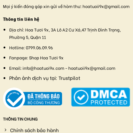
Mọi ý kiến đóng góp xin gửi về hòm thư:
hoatuoii9x@gmail.com
Thông tin liên hệ
Địa chỉ:
Hoa Tươi 9x, 3A Lô A2 Cư Xá,47 Trịnh Đình Trọng,
Phường 5, Quận 11
Hotline:
0799.06.09.96
Fanpage:
Shop Hoa Tươi 9x
Email:
info@hoatuoi9x.com - hoatuoii9x@gmail.com
Phản ảnh dịch vụ tại:
Trustpilot
THÔNG TIN CHUNG
Chính sách bảo hành