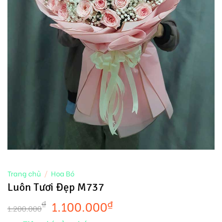
Trang chủ
/
Hoa Bó
Luôn Tươi Đẹp M737
1.100.000
₫
₫
1.200.000