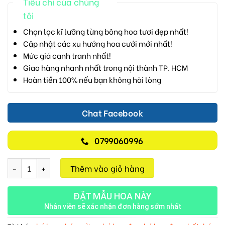
Tiêu chí của chúng
tôi
Chọn lọc kĩ lưỡng từng bông hoa tươi đẹp nhất!
Cập nhật các xu hướng hoa cưới mới nhất!
Mức giá cạnh tranh nhất!
Giao hàng nhanh nhất trong nội thành TP. HCM
Hoàn tiền 100% nếu bạn không hài lòng
Chat Facebook
0799060996
Luôn Tươi Đẹp M737 số lượng
Thêm vào giỏ hàng
ĐẶT MẪU HOA NÀY
Nhân viên sẽ xác nhận đơn hàng sớm nhất