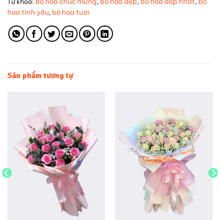
bó hoa chúc mừng
bó hoa đẹp
bó hoa đẹp nhất
bó
Từ khóa:
,
,
,
hoa tình yêu
bó hoa tươi
,
Sản phẩm tương tự