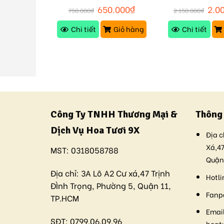
156
M170
00.000
₫
650.000
₫
2.0
750.000
₫
2.150.000
₫
Giỏ hàng
Chi tiết
Giỏ hàng
Chi tiết
Công Ty TNHH Thương Mại &
Thông 
Dịch Vụ Hoa Tươi 9X
Địa c
Xá,47
MST:
0318058788
Quận
Địa chỉ:
3A Lô A2 Cư xá,47 Trịnh
Hotli
ĐÌnh Trọng, Phường 5, Quận 11,
Fanp
TP.HCM
Email
SĐT:
0799.06.09.96
hoat