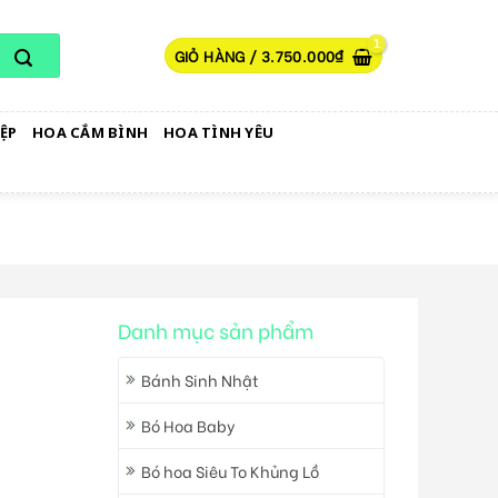
GIỎ HÀNG /
3.750.000
₫
ỆP
HOA CẮM BÌNH
HOA TÌNH YÊU
Danh mục sản phẩm
Bánh Sinh Nhật
Bó Hoa Baby
Bó hoa Siêu To Khủng Lồ