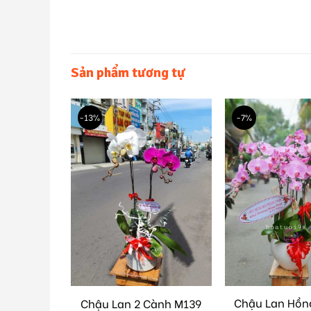
Sản phẩm tương tự
-13%
-7%
àng 10
Chậu Lan Hồn
Chậu Lan 2 Cành M139