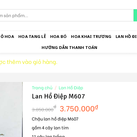
IỎ HOA
HOA TANG LỄ
HOA BÓ
HOA KHAI TRƯƠNG
LAN HỒ ĐI
HƯỚNG DẪN THANH TOÁN
ợc thêm vào giỏ hàng.
Trang chủ
/
Lan Hồ Điệp
Lan Hồ Điệp M607
3.750.000
₫
₫
3.850.000
Chậu lan hồ điệp M607
gồm 4 cây lan tím
11 cây lan trắng