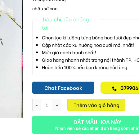
chậu sứ cao
Tiêu chí của chúng
tôi
Chọn lọc kĩ lưỡng từng bông hoa tươi đẹp nh
Cập nhật các xu hướng hoa cưới mới nhất!
Mức giá cạnh tranh nhất!
Giao hàng nhanh nhất trong nội thành TP. H
Hoàn tiền 100% nếu bạn không hài lòng
Chat Facebook
079906
Lan Hồ Điệp M607 số lượng
Thêm vào giỏ hàng
ĐẶT MẪU HOA NÀY
Nhân viên sẽ xác nhận đơn hàng sớm nhấ