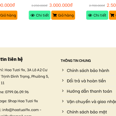
M171
Cành M1
00.000
₫
3.000.000
₫
2.50
3.250.000
₫
2.700.000
₫
Giỏ hàng
Chi tiết
Giỏ hàng
Chi tiết
tin liên hệ
THÔNG TIN CHUNG
hỉ:
Hoa Tươi 9x, 3A Lô A2 Cư
Chính sách bảo hành
 Trịnh Đình Trọng, Phường 5,
Đổi trả và hoàn tiền
 11
Hướng dẫn thanh toán
ne:
0799.06.09.96
age:
Shop Hoa Tươi 9x
Vận chuyển và giao nhậ
:
info@hoatuoi9x.com -
Chính sách bảo mật
uoii9x@gmail.com