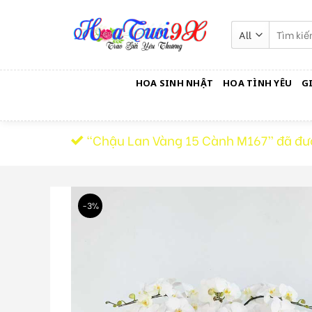
Skip
to
Tìm
kiếm:
content
HOA SINH NHẬT
HOA TÌNH YÊU
G
“Chậu Lan Vàng 15 Cành M167” đã đư
-3%