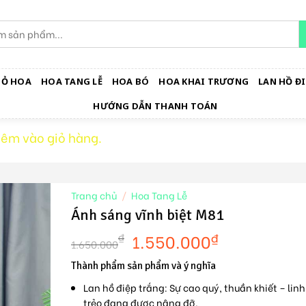
IỎ HOA
HOA TANG LỄ
HOA BÓ
HOA KHAI TRƯƠNG
LAN HỒ ĐI
HƯỚNG DẪN THANH TOÁN
hêm vào giỏ hàng.
Trang chủ
/
Hoa Tang Lễ
Ánh sáng vĩnh biệt M81
1.550.000
₫
₫
1.650.000
Thành phẩm sản phẩm và ý nghĩa
Lan hồ điệp trắng:
Sự cao quý, thuần khiết – lin
trẻo đang được nâng đỡ.