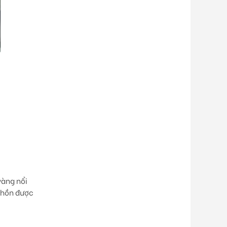
vàng
nổi
h hồn được