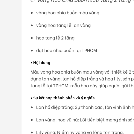
vòng hoa chia buồn màu vàng
vòng hoa tang lễ lan vàng
hoa tang lễ 2 tầng
đặt hoa chia buồn tại TPHCM
•
Nội dung
Mẫu
vòng hoa chia buồn màu vàng
với thiết kế 2 
dụng
lan vàng, lan hồ điệp trắng và hoa lily
, sản 
tang lễ tại TPHCM
, mẫu hoa này giúp người gửi th
•
Sự kết hợp thành phần và ý nghĩa
Lan hồ điệp trắng:
Sự thanh cao, tôn vinh linh 
Lan vàng, hoa vũ nữ:
Lời tiễn biệt mang ánh sán
Lily vàng:
Niềm hy vọng và lòng tôn trọng.