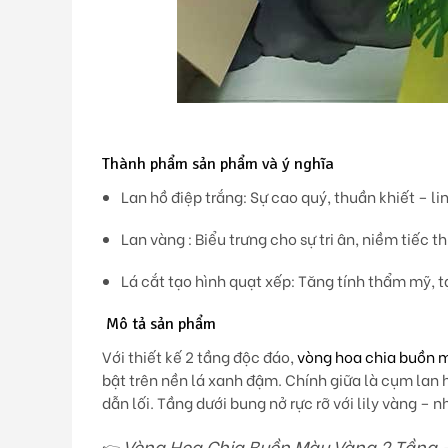
Thành phẩm sản phẩm và ý nghĩa
Lan hồ điệp trắng:
Sự cao quý, thuần khiết – li
Lan vàng :
Biểu trưng cho sự tri ân, niềm tiếc t
Lá cắt tạo hình quạt xếp:
Tăng tính thẩm mỹ, t
Mô tả sản phẩm
Với thiết kế 2 tầng độc đáo,
vòng hoa chia buồn 
bật trên nền lá xanh đậm. Chính giữa là cụm
lan 
dẫn lối. Tầng dưới bung nở rực rỡ với lily vàng –
Vòng Hoa Chia Buồn Màu Vàng 2 Tầng – 
👉