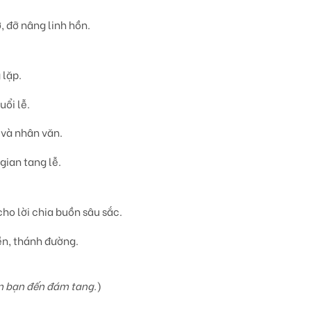
, đỡ nâng linh hồn.
 lặp.
uổi lễ.
 và nhân văn.
 gian tang lễ.
ho lời chia buồn sâu sắc.
iền, thánh đường
.
ơn bạn đến đám tang.
)