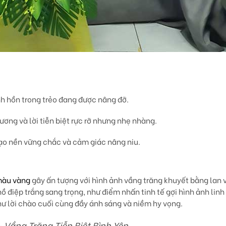
nh hồn trong trẻo đang được nâng đỡ.
hương và lời tiễn biệt rực rỡ nhưng nhẹ nhàng.
ạo nền vững chắc và cảm giác nâng niu.
màu vàng
gây ấn tượng với hình ảnh
vầng trăng khuyết bằng lan 
hồ điệp trắng
sang trọng, như điểm nhấn tinh tế gợi hình ảnh lin
 như lời chào cuối cùng đầy ánh sáng và niềm hy vọng.
Vầng Trăng Tiễn Biệt Bình Yên