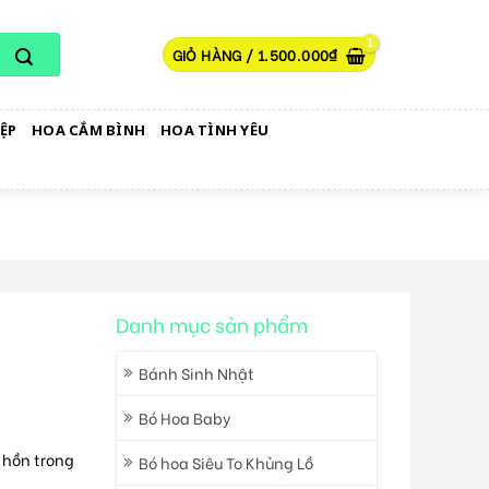
GIỎ HÀNG /
1.500.000
₫
ỆP
HOA CẮM BÌNH
HOA TÌNH YÊU
Danh mục sản phẩm
Bánh Sinh Nhật
Bó Hoa Baby
h hồn trong
Bó hoa Siêu To Khủng Lồ