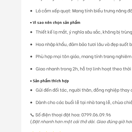
Lá cắm xếp quạt:
Mang tính biểu trưng nâng đỡ
•
Vì sao nên chọn sản phẩm
Thiết kế lạ mắt, ý nghĩa sâu sắc
, không bị trùng
Hoa nhập khẩu
, đảm bảo tươi lâu và đẹp suốt b
Phù hợp mọi tôn giáo
, mang tính trang nghiêm
Giao nhanh trong 2h
, hỗ trợ linh hoạt theo thời
•
Sản phẩm thích hợp
Gửi đến
đối tác, người thân, đồng nghiệp
thay c
Dành cho
các buổi lễ tại nhà tang lễ, chùa ch
📞
Số điện thoại đặt hoa: 0799.06.09.96
(
Đặt nhanh hơn một cái thở dài. Giao đúng giờ h