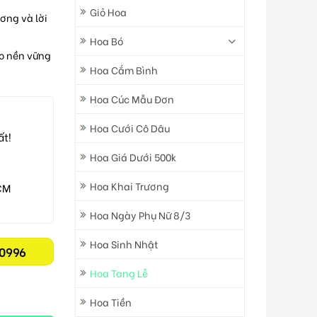
Giỏ Hoa
ương và lời
Hoa Bó
o nền vững
Hoa Cắm Bình
Hoa Cúc Mẫu Đơn
Hoa Cưới Cô Dâu
ất!
Hoa Giá Dưới 500k
Hoa Khai Trương
CM
Hoa Ngày Phụ Nữ 8/3
Hoa Sinh Nhật
0996
Hoa Tang Lễ
Hoa Tiền