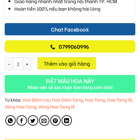
Giao hàng nhanh nhất trong nội thành TP. HCM
Hoàn tiền 100% nếu bạn không hài lòng
Chat Facebook
0799060996
Khúc Cầu Nguyện Cuối M91 số lượng
Thêm vào giỏ hàng
ĐẶT MẪU HOA NÀY
Nhân viên sẽ xác nhận đơn hàng sớm nhất
Hoa Đám ma
Hoa Đám Tang
Hoa Tang
Hoa Tang lễ
Từ khóa:
,
,
,
,
Vòng Hoa Tang
Vòng Hoa Tang lễ
,