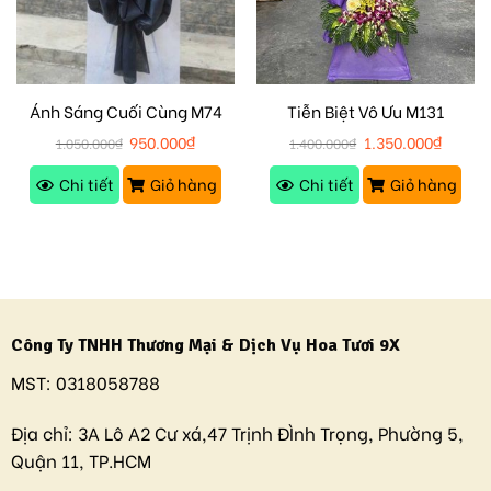
Ánh Sáng Cuối Cùng M74
Tiễn Biệt Vô Ưu M131
950.000
₫
1.350.000
₫
1.050.000
₫
1.400.000
₫
Chi tiết
Giỏ hàng
Chi tiết
Giỏ hàng
Công Ty TNHH Thương Mại & Dịch Vụ Hoa Tươi 9X
MST:
0318058788
Địa chỉ:
3A Lô A2 Cư xá,47 Trịnh ĐÌnh Trọng, Phường 5,
Quận 11, TP.HCM