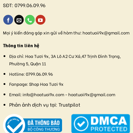
SĐT:
0799.06.09.96
Mọi ý kiến đóng góp xin gửi về hòm thư:
hoatuoii9x@gmail.com
Thông tin liên hệ
Địa chỉ:
Hoa Tươi 9x, 3A Lô A2 Cư Xá,47 Trịnh Đình Trọng,
Phường 5, Quận 11
Hotline:
0799.06.09.96
Fanpage:
Shop Hoa Tươi 9x
Email:
info@hoatuoi9x.com - hoatuoii9x@gmail.com
Phản ảnh dịch vụ tại:
Trustpilot