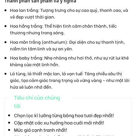
Thành phần sản phẩm và ý nghĩa
Hoa lan trắng:
Tượng trưng cho sự cao quý, thanh cao, và
vẻ đẹp vượt thời gian.
Hoa hồng trắng:
Thể hiện tình cảm chân thành, tiếc
thương nhưng trong sáng.
Hoa môn trắng (anthurium):
Đại diện cho sự thanh tịnh,
niềm tin tâm linh và sự an yên.
Hoa baby trắng:
Nhẹ nhàng như hơi thở, như sự rút lui khẽ
khàng của một linh hồn.
Lá tùng, lá thiết mộc lan, lá vạn tuế:
Tăng chiều sâu thị
giác, tạo cảm giác trang trọng và vững vàng – như một lời
hứa sẽ luôn nhớ đến.
Tiêu chí của chúng
tôi
Chọn lọc kĩ lưỡng từng bông hoa tươi đẹp nhất!
Cập nhật các xu hướng hoa cưới mới nhất!
Mức giá cạnh tranh nhất!