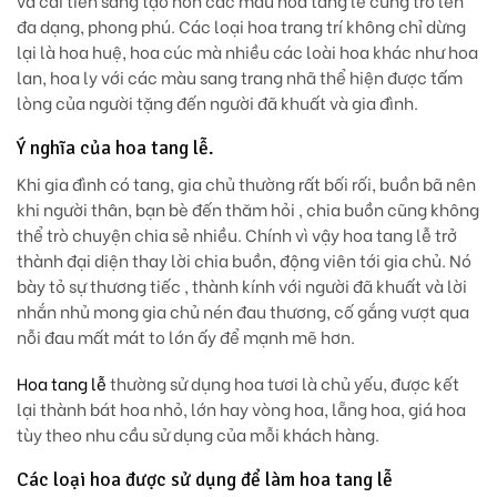
và cải tiến sáng tạo hơn các mẫu hoa tang lễ cũng trở lên
đa dạng, phong phú. Các loại hoa trang trí không chỉ dừng
lại là hoa huệ, hoa cúc mà nhiều các loài hoa khác như hoa
lan, hoa ly với các màu sang trang nhã thể hiện được tấm
lòng của người tặng đến người đã khuất và gia đình.
Ý nghĩa của hoa tang lễ.
Khi gia đình có tang, gia chủ thường rất bối rối, buồn bã nên
khi người thân, bạn bè đến thăm hỏi , chia buồn cũng không
thể trò chuyện chia sẻ nhiều. Chính vì vậy hoa tang lễ trở
thành đại diện thay lời chia buồn, động viên tới gia chủ. Nó
bày tỏ sự thương tiếc , thành kính với người đã khuất và lời
nhắn nhủ mong gia chủ nén đau thương, cố gắng vượt qua
nỗi đau mất mát to lớn ấy để mạnh mẽ hơn.
Hoa tang lễ
thường sử dụng hoa tươi là chủ yếu, được kết
lại thành bát hoa nhỏ, lớn hay vòng hoa, lẵng hoa, giá hoa
tùy theo nhu cầu sử dụng của mỗi khách hàng.
Các loại hoa được sử dụng để làm hoa tang lễ