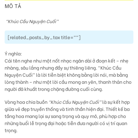
MÔ TẢ
“Khúc Cầu Nguyện Cuối”
[related_posts_by_tax title=""]
Ý nghĩa:
Cái tên nghe như một nốt nhạc ngân dài ở đoạn kết – nhẹ
nhàng, sâu lắng nhưng đầy sự thiêng liêng. “Khúc Cầu
Nguyện Cuối” là lời tiễn biệt không bằng lời nói, mà bằng
lòng thành – như một lời cầu mong an yên, thanh thản cho
người đã khuất trong chặng đường cuối cùng.
Vòng hoa chia buồn
“Khúc Cầu Nguyện Cuối”
là sự kết hợp
giữa vẻ đẹp truyền thống và tinh thần hiện đại. Thiết kế ba
tầng hoa mang lại sự sang trọng và quy mô, phù hợp cho
những buổi lễ trọng đại hoặc tiễn đưa người có vị trí quan
trọng.