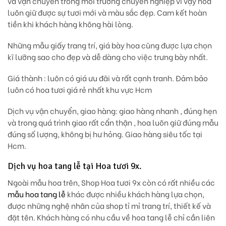
và vận chuyển trong môi trường chuyên nghiệp vì vậy hoa
luôn giữ được sự tươi mới và màu sắc đẹp. Cam kết hoàn
tiền khi khách hàng không hài lòng.
Những mẫu giấy trang trí, giá bày hoa cũng được lựa chọn
kĩ lưỡng sao cho đẹp và dễ dàng cho việc trưng bày nhất.
Giá thành
: luôn có giá ưu đãi và rất cạnh tranh. Đảm bảo
luôn có hoa tươi giá rẻ nhất khu vực Hcm
Dịch vụ vận chuyển, giao hàng:
giao hàng nhanh , đúng hẹn
và trong quá trình giao rất cẩn thận , hoa luôn giữ đúng mẫu
đúng số lượng, không bị hư hỏng. Giao hàng siêu tốc tại
Hcm.
Dịch vụ hoa tang lễ tại Hoa tươi 9x.
Ngoài mẫu hoa trên, Shop Hoa tươi 9x còn có rất nhiều các
mẫu hoa tang lễ
khác được nhiều khách hàng lựa chọn,
được những nghệ nhân của shop tỉ mỉ trang trí, thiết kế và
đặt tên. Khách hàng có nhu cầu về hoa tang lễ chỉ cần liên