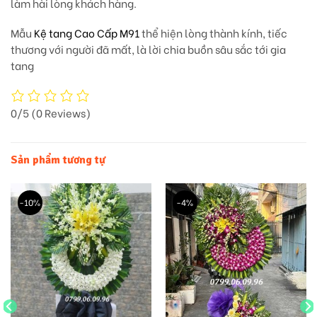
làm hài lòng khách hàng.
Mẫu
Kệ tang Cao Cấp M91
thể hiện lòng thành kính, tiếc
thương với người đã mất, là lời chia buồn sâu sắc tới gia
tang
0/5
(0 Reviews)
Sản phẩm tương tự
-10%
-4%