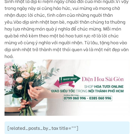
Sinh nhật là dịp kỉ niệm ngày chào đời của mỗi người.Vì vậy
trong ngày này ai cũng háo hức, vui mừng và mong chờ
nhận được lời chúc, tình cảm của những người thân
yêu.Vào dịp sinh nhật bạn bè, người thân chúng ta thường
hay lựa những món quà ý nghĩa để chúc mừng. Mỗi món
quà bé nhỏ kèm theo một bó hoa tươi rực rỡ là lời chúc
mừng vô cùng ý nghĩa với người nhận. Từ lâu, tặng hoa vào
dịp sinh nhật trở thành một thói quen và là một nét đẹp văn
hoá.
[related_posts_by_tax title=""]