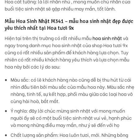
Hoa cát tường:
là lời nhắn nhủ , mong muốn chủ nhân của
buổi tiệc sinh nhật sẽ gặp nhiều may mắn, tốt lành.
Mẫu Hoa Sinh Nhật M341 – mẫu hoa sinh nhật đẹp được
yêu thích nhất tại Hoa tươi 9x
Hiện tại trên thị trường có rất nhiều mẫu
hoa sinh nhật
và
ngay trong danh mục hoa sinh nhật của shop Hoa tươi 9x
cũng có rất nhiều sản phẩm để khách hàng lựa chọn. Tuy
nhiên có rất nhiều khách hàng yêu thích và lựa chọn mẫu
hoa này bởi các lý do sau:
Màu sắc:
có lẽ khách hàng nào cũng dễ bị thu hút từ cái
nhìn đầu tiên bởi màu sắc của mẫu hoa này. Màu sắc nhẹ
nhàng, tinh tế, sự kết hợp, phối màu giữa các loại hoa vô
cùng hài hoà, bắt mắt.
Ý nghĩa:
đây lời chúc mừng sinh nhật với mong muốn
người ấy sẽ có một buổi tiệc sinh nhật vui vẻ, hạnh phúc
và mong những điều may mắn, như ý sẽ đến với họ
Chất lượng sản phẩm:
Hoa luôn tươi, mới. Những bông