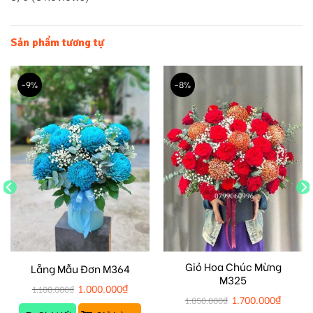
Sản phẩm tương tự
-9%
-8%
Giỏ Hoa Chúc Mừng
Lẵng Mẫu Đơn M364
M325
1.000.000
₫
1.100.000
₫
1.700.000
₫
1.850.000
₫