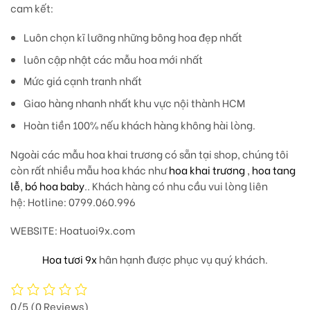
cam kết:
Luôn chọn kĩ lưỡng những bông hoa đẹp nhất
luôn cập nhật các mẫu hoa mới nhất
Mức giá cạnh tranh nhất
Giao hàng nhanh nhất khu vực nội thành HCM
Hoàn tiền 100% nếu khách hàng không hài lòng.
Ngoài các mẫu hoa khai trương có sẵn tại shop, chúng tôi
còn rất nhiều mẫu hoa khác như
hoa khai trương
,
hoa tang
lễ
,
bó hoa baby
.. Khách hàng có nhu cầu vui lòng liên
hệ: Hotline: 0799.060.996
WEBSITE: Hoatuoi9x.com
Hoa tươi 9x
hân hạnh được phục vụ quý khách.
0/5
(0 Reviews)