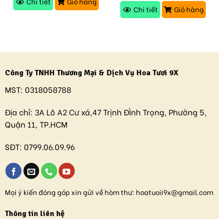
Chi tiết
Giỏ hàng
Chi tiết
Giỏ hàng
Công Ty TNHH Thương Mại & Dịch Vụ Hoa Tươi 9X
MST:
0318058788
Địa chỉ:
3A Lô A2 Cư xá,47 Trịnh ĐÌnh Trọng, Phường 5,
Quận 11, TP.HCM
SĐT:
0799.06.09.96
Mọi ý kiến đóng góp xin gửi về hòm thư:
hoatuoii9x@gmail.com
Thông tin liên hệ