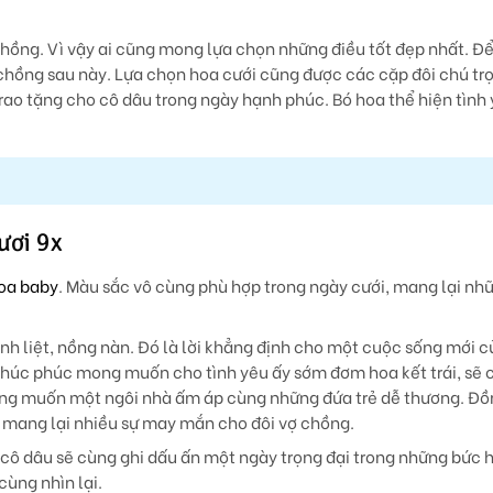
chồng. Vì vậy ai cũng mong lựa chọn những điều tốt đẹp nhất. Để
ồng sau này. Lựa chọn hoa cưới cũng được các cặp đôi chú trọ
trao tặng cho cô dâu trong ngày hạnh phúc. Bó hoa thể hiện tình
ươi 9x
oa baby
. Màu sắc vô cùng phù hợp trong ngày cưới, mang lại nh
h liệt, nồng nàn. Đó là lời khẳng định cho một cuộc sống mới củ
i chúc phúc mong muốn cho tình yêu ấy sớm đơm hoa kết trái, sẽ
ong muốn một ngôi nhà ấm áp cùng những đứa trẻ dễ thương. Đồ
, mang lại nhiều sự may mắn cho đôi vợ chồng.
 cô dâu sẽ cùng ghi dấu ấn một ngày trọng đại trong những bức h
cùng nhìn lại.