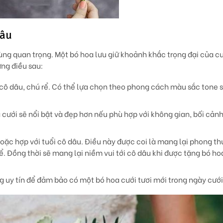
dâu
ùng quan trọng. Một bó hoa lưu giữ khoảnh khắc trọng đại của c
ững điều sau:
cô dâu, chú rể. Có thể lựa chọn theo phong cách màu sắc tone s
 cưới sẽ nổi bật và đẹp hơn nếu phù hợp với không gian, bối cản
ặc hợp với tuổi cô dâu. Điều này được coi là mang lại phong thu
ể. Đồng thời sẽ mang lại niềm vui tới cô dâu khi được tặng bó ho
g uy tín để đảm bảo có một bó hoa cưới tươi mới trong ngày cưới