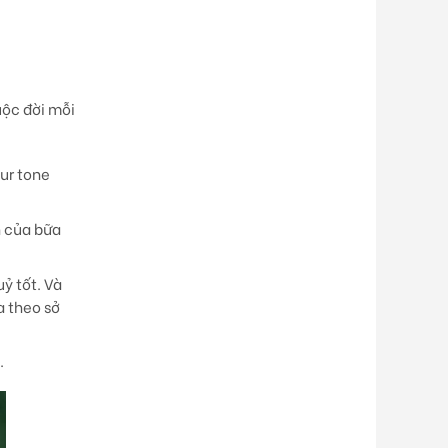
uộc đời mỗi
ur tone
h của bữa
ỷ tốt. Và
a theo sở
.