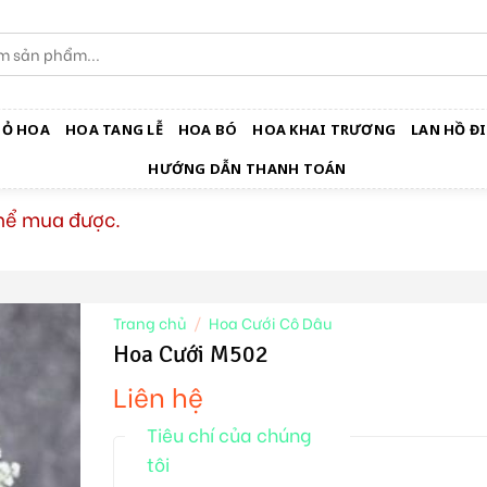
IỎ HOA
HOA TANG LỄ
HOA BÓ
HOA KHAI TRƯƠNG
LAN HỒ ĐI
HƯỚNG DẪN THANH TOÁN
thể mua được.
Trang chủ
/
Hoa Cưới Cô Dâu
Hoa Cưới M502
Liên hệ
Tiêu chí của chúng
tôi