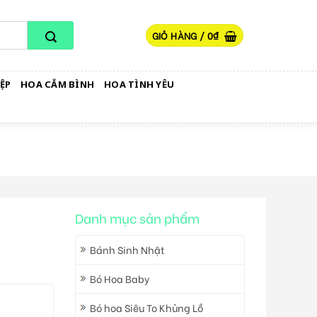
GIỎ HÀNG /
0
₫
ỆP
HOA CẮM BÌNH
HOA TÌNH YÊU
Danh mục sản phẩm
Bánh Sinh Nhật
Bó Hoa Baby
Bó hoa Siêu To Khủng Lồ