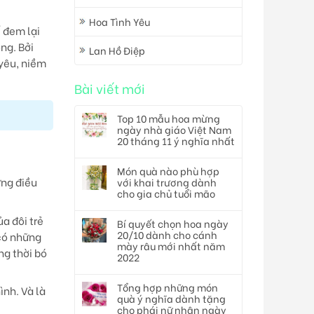
Hoa Tình Yêu
 đem lại
ng. Bởi
Lan Hồ Điệp
 yêu, niềm
Bài viết mới
Top 10 mẫu hoa mừng
ngày nhà giáo Việt Nam
20 tháng 11 ý nghĩa nhất
Món quà nào phù hợp
ững điều
với khai trương dành
cho gia chủ tuổi mão
a đôi trẻ
Bí quyết chọn hoa ngày
20/10 dành cho cánh
 có những
mày râu mới nhất năm
ng thời bó
2022
Tổng hợp những món
ình. Và là
quà ý nghĩa dành tặng
cho phái nữ nhân ngày