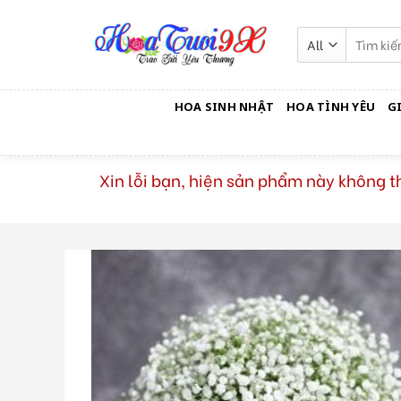
Skip
to
Tìm
kiếm:
content
HOA SINH NHẬT
HOA TÌNH YÊU
G
Xin lỗi bạn, hiện sản phẩm này không 