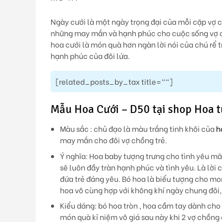
Ngày cưới là một ngày trọng đại của mỗi cặp vợ 
những may mắn và hạnh phúc cho cuộc sống vợ ch
hoa cưới là món quà hơn ngàn lời nói của chú rể 
hạnh phúc của đôi lứa.
[related_posts_by_tax title=""]
Mẫu Hoa Cưới – D50 tại shop Hoa t
Màu sắc : chủ đạo là màu trắng tinh khôi của
h
may mắn cho đôi vợ chồng trẻ.
Ý nghĩa: Hoa baby tượng trưng cho tình yêu mãn
sẽ luôn đầy tràn hạnh phúc và tình yêu. Là lờ
đứa trẻ đáng yêu. Bó hoa là biểu tượng cho m
hoa vô cùng hợp với không khí ngày chung đôi
Kiểu dáng: bó hoa tròn , hoa cầm tay dành cho
món quà kỉ niệm vô giá sau này khi 2 vợ chồng 