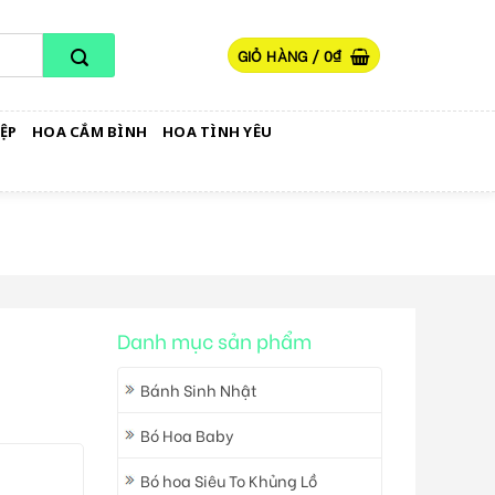
GIỎ HÀNG /
0
₫
ỆP
HOA CẮM BÌNH
HOA TÌNH YÊU
Danh mục sản phẩm
Bánh Sinh Nhật
Bó Hoa Baby
Bó hoa Siêu To Khủng Lồ