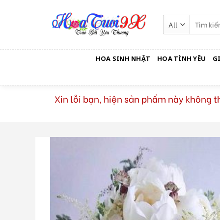
Skip
to
Tìm
kiếm:
content
HOA SINH NHẬT
HOA TÌNH YÊU
G
Xin lỗi bạn, hiện sản phẩm này không 