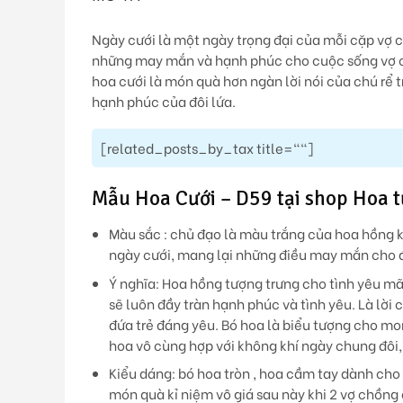
Ngày cưới là một ngày trọng đại của mỗi cặp vợ 
những may mắn và hạnh phúc cho cuộc sống vợ ch
hoa cưới là món quà hơn ngàn lời nói của chú rể 
hạnh phúc của đôi lứa.
[related_posts_by_tax title=""]
Mẫu Hoa Cưới – D59 tại shop Hoa t
Màu sắc : chủ đạo là màu trắng của hoa hồng 
ngày cưới, mang lại những điều may mắn cho đ
Ý nghĩa: Hoa hồng tượng trưng cho tình yêu mãn
sẽ luôn đầy tràn hạnh phúc và tình yêu. Là lờ
đứa trẻ đáng yêu. Bó hoa là biểu tượng cho m
hoa vô cùng hợp với không khí ngày chung đôi
Kiểu dáng: bó hoa tròn , hoa cầm tay dành cho
món quà kỉ niệm vô giá sau này khi 2 vợ chồng 