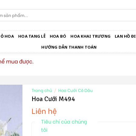
IỎ HOA
HOA TANG LỄ
HOA BÓ
HOA KHAI TRƯƠNG
LAN HỒ ĐI
HƯỚNG DẪN THANH TOÁN
thể mua được.
Trang chủ
/
Hoa Cưới Cô Dâu
Hoa Cưới M494
Liên hệ
Tiêu chí của chúng
tôi