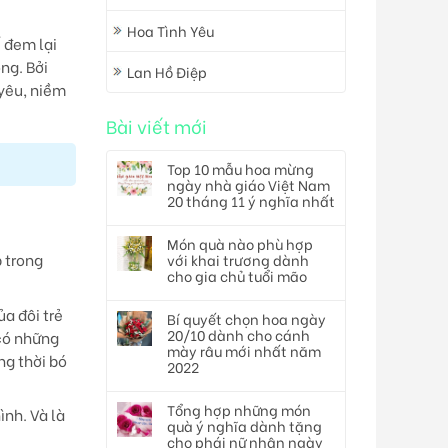
Hoa Tình Yêu
 đem lại
ng. Bởi
Lan Hồ Điệp
 yêu, niềm
Bài viết mới
Top 10 mẫu hoa mừng
ngày nhà giáo Việt Nam
20 tháng 11 ý nghĩa nhất
Món quà nào phù hợp
 trong
với khai trương dành
cho gia chủ tuổi mão
a đôi trẻ
Bí quyết chọn hoa ngày
20/10 dành cho cánh
 có những
mày râu mới nhất năm
ng thời bó
2022
Tổng hợp những món
ình. Và là
quà ý nghĩa dành tặng
cho phái nữ nhân ngày