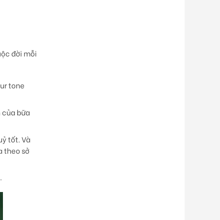
uộc đời mỗi
ur tone
h của bữa
ỷ tốt. Và
a theo sở
.