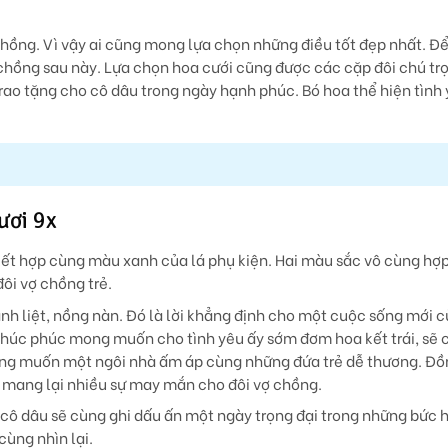
chồng. Vì vậy ai cũng mong lựa chọn những điều tốt đẹp nhất. Để
ồng sau này. Lựa chọn hoa cưới cũng được các cặp đôi chú trọ
trao tặng cho cô dâu trong ngày hạnh phúc. Bó hoa thể hiện tình
ươi 9x
kết hợp cùng màu xanh của lá phụ kiện. Hai màu sắc vô cùng hợp
ôi vợ chồng trẻ.
h liệt, nồng nàn. Đó là lời khẳng định cho một cuộc sống mới củ
i chúc phúc mong muốn cho tình yêu ấy sớm đơm hoa kết trái, sẽ
ong muốn một ngôi nhà ấm áp cùng những đứa trẻ dễ thương. Đồ
, mang lại nhiều sự may mắn cho đôi vợ chồng.
 cô dâu sẽ cùng ghi dấu ấn một ngày trọng đại trong những bức h
cùng nhìn lại.