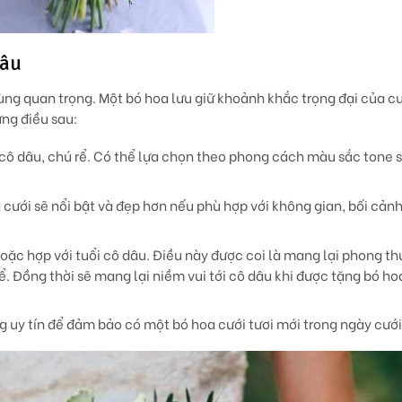
dâu
ùng quan trọng. Một bó hoa lưu giữ khoảnh khắc trọng đại của c
ững điều sau:
cô dâu, chú rể. Có thể lựa chọn theo phong cách màu sắc tone s
 cưới sẽ nổi bật và đẹp hơn nếu phù hợp với không gian, bối cản
ặc hợp với tuổi cô dâu. Điều này được coi là mang lại phong thu
ể. Đồng thời sẽ mang lại niềm vui tới cô dâu khi được tặng bó ho
g uy tín để đảm bảo có một bó hoa cưới tươi mới trong ngày cưới