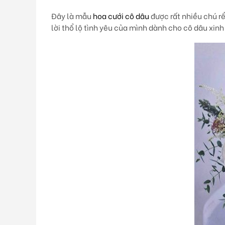
Đây là mẫu
hoa cưới cô dâu
được rất nhiều chú r
lời thổ lộ tình yêu của mình dành cho cô dâu xinh