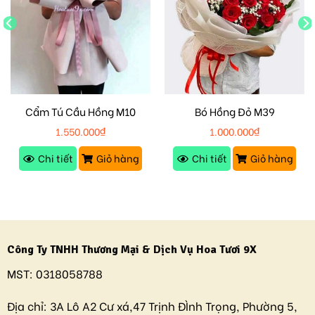
Cẩm Tú Cầu Hồng M10
Bó Hồng Đỏ M39
1.550.000
₫
1.000.000
₫
Chi tiết
Giỏ hàng
Chi tiết
Giỏ hàng
Công Ty TNHH Thương Mại & Dịch Vụ Hoa Tươi 9X
MST:
0318058788
Địa chỉ:
3A Lô A2 Cư xá,47 Trịnh ĐÌnh Trọng, Phường 5,