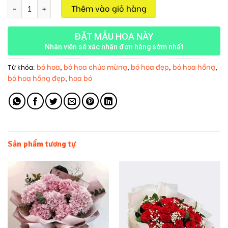
Bó Hoa Hồng Vàng M38 số lượng
Thêm vào giỏ hàng
ĐẶT MẪU HOA NÀY
Nhân viên sẽ xác nhận đơn hàng sớm nhất
bó hoa
bó hoa chúc mừng
bó hoa đẹp
bó hoa hồng
Từ khóa:
,
,
,
,
bó hoa hồng đẹp
hoa bó
,
Sản phẩm tương tự