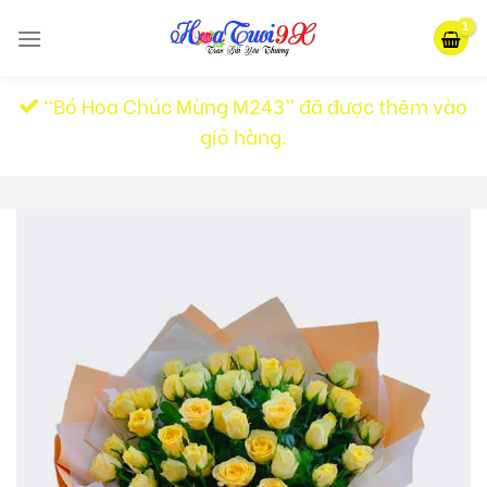
Skip
to
content
“Bó Hoa Chúc Mừng M243” đã được thêm vào
giỏ hàng.