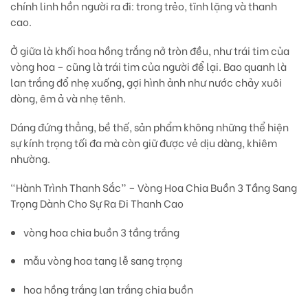
chính linh hồn người ra đi: trong trẻo, tĩnh lặng và thanh
cao.
Ở giữa là khối
hoa hồng trắng nở tròn đều
, như trái tim của
vòng hoa – cũng là trái tim của người để lại. Bao quanh là
lan trắng đổ nhẹ xuống
, gợi hình ảnh như nước chảy xuôi
dòng, êm ả và nhẹ tênh.
Dáng đứng thẳng, bề thế, sản phẩm không những
thể hiện
sự kính trọng tối đa
mà còn giữ được
vẻ dịu dàng, khiêm
nhường
.
“Hành Trình Thanh Sắc” – Vòng Hoa Chia Buồn 3 Tầng Sang
Trọng Dành Cho Sự Ra Đi Thanh Cao
vòng hoa chia buồn 3 tầng trắng
mẫu vòng hoa tang lễ sang trọng
hoa hồng trắng lan trắng chia buồn