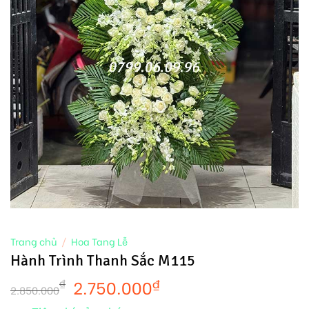
Trang chủ
/
Hoa Tang Lễ
Hành Trình Thanh Sắc M115
2.750.000
₫
₫
2.850.000