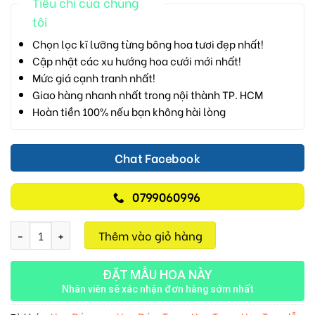
Tiêu chí của chúng
tôi
Chọn lọc kĩ lưỡng từng bông hoa tươi đẹp nhất!
Cập nhật các xu hướng hoa cưới mới nhất!
Mức giá cạnh tranh nhất!
Giao hàng nhanh nhất trong nội thành TP. HCM
Hoàn tiền 100% nếu bạn không hài lòng
Chat Facebook
0799060996
Hành Trình Thanh Sắc M115 số lượng
Thêm vào giỏ hàng
ĐẶT MẪU HOA NÀY
Nhân viên sẽ xác nhận đơn hàng sớm nhất