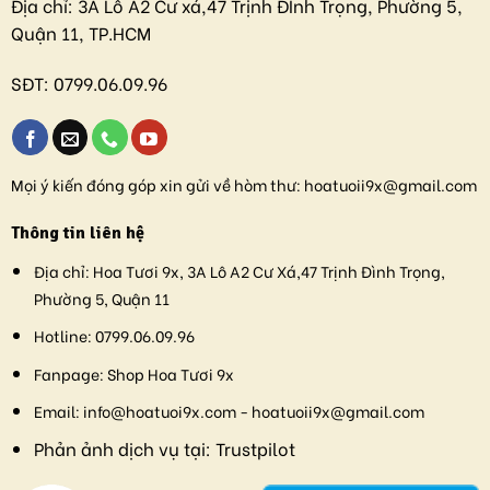
Địa chỉ:
3A Lô A2 Cư xá,47 Trịnh ĐÌnh Trọng, Phường 5,
Quận 11, TP.HCM
SĐT:
0799.06.09.96
Mọi ý kiến đóng góp xin gửi về hòm thư:
hoatuoii9x@gmail.com
Thông tin liên hệ
Địa chỉ:
Hoa Tươi 9x, 3A Lô A2 Cư Xá,47 Trịnh Đình Trọng,
Phường 5, Quận 11
Hotline:
0799.06.09.96
Fanpage:
Shop Hoa Tươi 9x
Email:
info@hoatuoi9x.com - hoatuoii9x@gmail.com
Phản ảnh dịch vụ tại:
Trustpilot