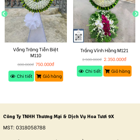
Vầng Trăng Tiễn Biệt
Trắng Vĩnh Hằng M121
M110
2.350.000
₫
2.500.000
₫
750.000
₫
800.000
₫
Chi tiết
Giỏ hàng
Chi tiết
Giỏ hàng
Công Ty TNHH Thương Mại & Dịch Vụ Hoa Tươi 9X
MST:
0318058788