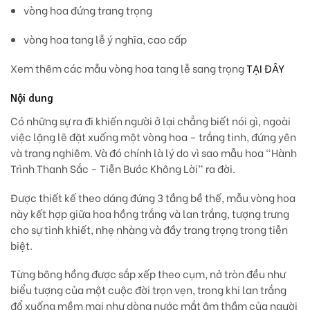
vòng hoa đứng trang trọng
vòng hoa tang lễ ý nghĩa, cao cấp
Xem thêm các mẫu vòng hoa tang lễ sang trọng
TẠI ĐÂY
Nội dung
Có những sự ra đi khiến người ở lại chẳng biết nói gì, ngoài
việc lặng lẽ đặt xuống một vòng hoa –
trắng tinh, đứng yên
và trang nghiêm.
Và đó chính là lý do vì sao mẫu hoa
“Hành
Trình Thanh Sắc – Tiễn Bước Không Lời”
ra đời.
Được thiết kế theo
dáng đứng 3 tầng bề thế
, mẫu vòng hoa
này kết hợp giữa
hoa hồng trắng
và
lan trắng
, tượng trưng
cho sự tinh khiết, nhẹ nhàng và đầy trang trọng trong tiễn
biệt.
Từng bông hồng được sắp xếp theo cụm, nở tròn đều như
biểu tượng của một cuộc đời trọn vẹn
, trong khi lan trắng
đổ xuống mềm mại như
dòng nước mắt âm thầm của người