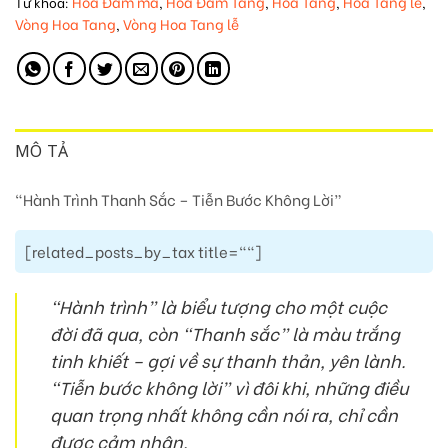
Hoa Đám ma
Hoa Đám Tang
Hoa Tang
Hoa Tang lễ
Từ khóa:
,
,
,
,
Vòng Hoa Tang
Vòng Hoa Tang lễ
,
MÔ TẢ
“Hành Trình Thanh Sắc – Tiễn Bước Không Lời”
[related_posts_by_tax title=""]
“Hành trình” là biểu tượng cho một cuộc
đời đã qua, còn “Thanh sắc” là màu trắng
tinh khiết – gợi về sự thanh thản, yên lành.
“Tiễn bước không lời” vì đôi khi,
những điều
quan trọng nhất không cần nói ra, chỉ cần
được cảm nhận
.