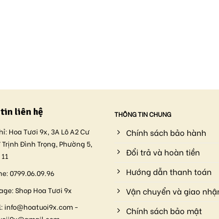
tin liên hệ
THÔNG TIN CHUNG
hỉ:
Hoa Tươi 9x, 3A Lô A2 Cư
Chính sách bảo hành
 Trịnh Đình Trọng, Phường 5,
Đổi trả và hoàn tiền
 11
Hướng dẫn thanh toán
ne:
0799.06.09.96
age:
Shop Hoa Tươi 9x
Vận chuyển và giao nhậ
:
info@hoatuoi9x.com -
Chính sách bảo mật
uoii9x@gmail.com