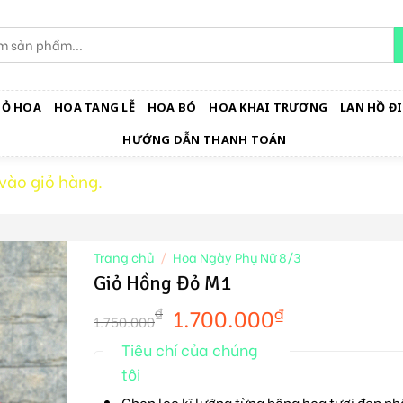
IỎ HOA
HOA TANG LỄ
HOA BÓ
HOA KHAI TRƯƠNG
LAN HỒ ĐI
HƯỚNG DẪN THANH TOÁN
vào giỏ hàng.
Trang chủ
/
Hoa Ngày Phụ Nữ 8/3
Giỏ Hồng Đỏ M1
1.700.000
₫
₫
1.750.000
Tiêu chí của chúng
tôi
Chọn lọc kĩ lưỡng từng bông hoa tươi đẹp nh