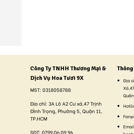
Công Ty TNHH Thương Mại &
Thông 
Dịch Vụ Hoa Tươi 9X
Địa c
Xá,47
MST:
0318058788
Quận
Địa chỉ:
3A Lô A2 Cư xá,47 Trịnh
Hotli
ĐÌnh Trọng, Phường 5, Quận 11,
Fanp
TP.HCM
Email
SĐT:
0799.06.09.96
hoat