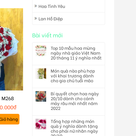
Hoa Tình Yêu
Lan Hồ Điệp
Bài viết mới
Top 10 mẫu hoa mừng
ngày nhà giáo Việt Nam
20 tháng 11 ý nghĩa nhất
Món quà nào phù hợp
với khai trương dành
cho gia chủ tuổi mão
Bí quyết chọn hoa ngày
p M268
20/10 dành cho cánh
mày râu mới nhất năm
0.000
₫
2022
Giỏ hàng
Tổng hợp những món
quà ý nghĩa dành tặng
cho phái nữ nhân ngày
20/10