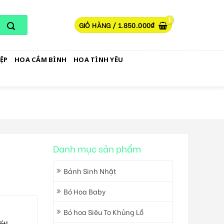
GIỎ HÀNG /
1.850.000
₫
ỆP
HOA CẮM BÌNH
HOA TÌNH YÊU
Danh mục sản phẩm
Bánh Sinh Nhật
Bó Hoa Baby
Bó hoa Siêu To Khủng Lồ
ất!