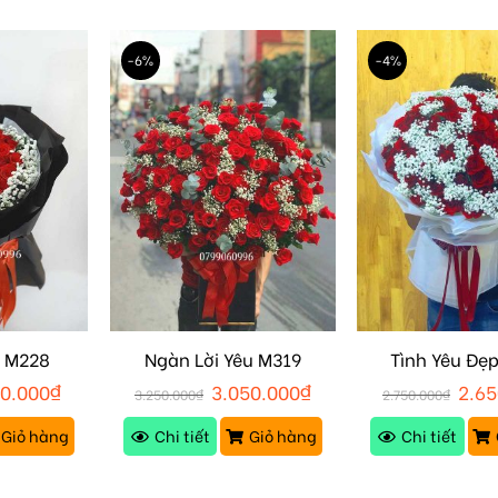
-6%
-4%
ỏ M228
Ngàn Lời Yêu M319
Tình Yêu Đẹ
00.000
₫
3.050.000
₫
2.65
3.250.000
₫
2.750.000
₫
Giỏ hàng
Chi tiết
Giỏ hàng
Chi tiết