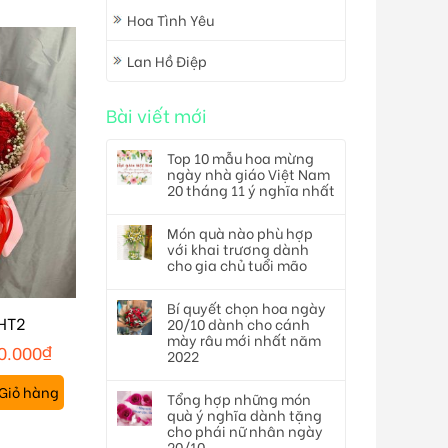
Hoa Tình Yêu
Lan Hồ Điệp
Bài viết mới
Top 10 mẫu hoa mừng
ngày nhà giáo Việt Nam
20 tháng 11 ý nghĩa nhất
Món quà nào phù hợp
với khai trương dành
cho gia chủ tuổi mão
Bí quyết chọn hoa ngày
HT2
20/10 dành cho cánh
mày râu mới nhất năm
0.000
₫
2022
Giỏ hàng
Tổng hợp những món
quà ý nghĩa dành tặng
cho phái nữ nhân ngày
20/10