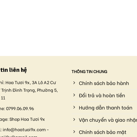
tin liên hệ
THÔNG TIN CHUNG
hỉ:
Hoa Tươi 9x, 3A Lô A2 Cư
Chính sách bảo hành
 Trịnh Đình Trọng, Phường 5,
Đổi trả và hoàn tiền
 11
Hướng dẫn thanh toán
ne:
0799.06.09.96
age:
Shop Hoa Tươi 9x
Vận chuyển và giao nhậ
:
info@hoatuoi9x.com -
Chính sách bảo mật
uoii9x@gmail.com