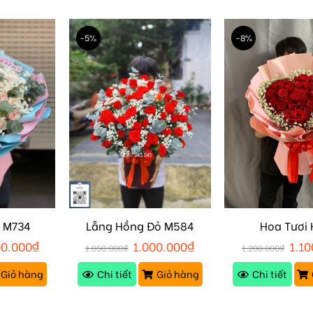
-5%
-8%
ẻ M734
Lẵng Hồng Đỏ M584
Hoa Tươi 
00.000
₫
1.000.000
₫
1.10
1.050.000
₫
1.200.000
₫
Giỏ hàng
Chi tiết
Giỏ hàng
Chi tiết