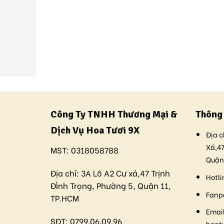
Công Ty TNHH Thương Mại &
Thông 
Dịch Vụ Hoa Tươi 9X
Địa c
Xá,47
MST:
0318058788
Quận
Địa chỉ:
3A Lô A2 Cư xá,47 Trịnh
Hotli
ĐÌnh Trọng, Phường 5, Quận 11,
Fanp
TP.HCM
Email
SĐT:
0799.06.09.96
hoat