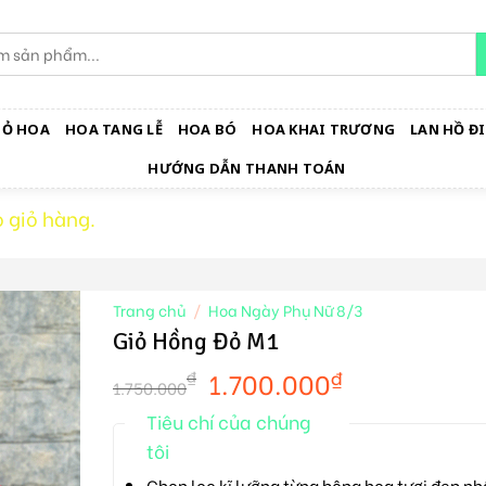
IỎ HOA
HOA TANG LỄ
HOA BÓ
HOA KHAI TRƯƠNG
LAN HỒ ĐI
HƯỚNG DẪN THANH TOÁN
 giỏ hàng.
Trang chủ
/
Hoa Ngày Phụ Nữ 8/3
Giỏ Hồng Đỏ M1
1.700.000
₫
₫
1.750.000
Tiêu chí của chúng
tôi
Chọn lọc kĩ lưỡng từng bông hoa tươi đẹp nh