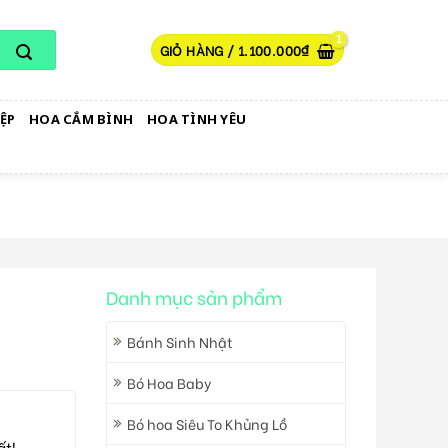
GIỎ HÀNG /
1.100.000
₫
ỆP
HOA CẮM BÌNH
HOA TÌNH YÊU
Danh mục sản phẩm
Bánh Sinh Nhật
Bó Hoa Baby
Bó hoa Siêu To Khủng Lồ
ất!