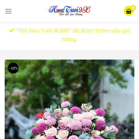
Skip
to
content
“Giỏ Hoa Tươi M380” đã được thêm vào giỏ
hàng.
-10%