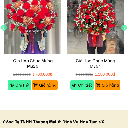
Giỏ Hoa Chúc Mừng
Giỏ Hoa Chúc Mừng
M325
M354
1.700.000
₫
1.150.000
₫
1.850.000
₫
1.200.000
₫
Chi tiết
Giỏ hàng
Chi tiết
Giỏ hàng
Công Ty TNHH Thương Mại & Dịch Vụ Hoa Tươi 9X