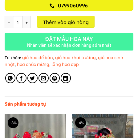
0799060996
Giỏ Hoa Tươi M528 số lượng
Thêm vào giỏ hàng
ĐẶT MẪU HOA NÀY
Nhân viên sẽ xác nhận đơn hàng sớm nhất
giỏ hoa để bàn
giỏ hoa khai trương
giỏ hoa sinh
Từ khóa:
,
,
nhật
hoa chúc mừng
lẵng hoa đẹp
,
,
Sản phẩm tương tự
-8%
-4%