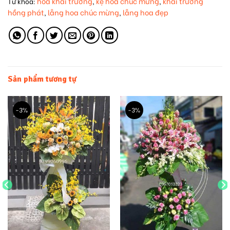
hoa khai trương
kệ hoa chúc mừng
khai trương
Từ khóa:
,
,
hồng phát
lẵng hoa chúc mừng
lẵng hoa đẹp
,
,
Sản phẩm tương tự
-3%
-3%