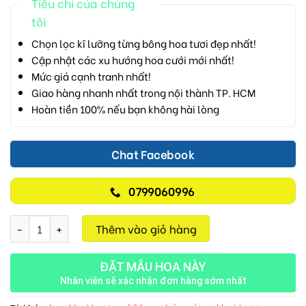
Tiêu chí của chúng
tôi
Chọn lọc kĩ lưỡng từng bông hoa tươi đẹp nhất!
Cập nhật các xu hướng hoa cưới mới nhất!
Mức giá cạnh tranh nhất!
Giao hàng nhanh nhất trong nội thành TP. HCM
Hoàn tiền 100% nếu bạn không hài lòng
Chat Facebook
0799060996
Chúc Mừng M776 số lượng
Thêm vào giỏ hàng
ĐẶT MẪU HOA NÀY
Nhân viên sẽ xác nhận đơn hàng sớm nhất