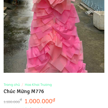
Trang chủ
/
Hoa Khai Trương
Chúc Mừng M776
1.000.000
₫
₫
1.100.000