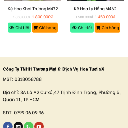
Kệ Hoa Khai Trương M472
Kệ Hoa Ly Hồng M462
1.800.000
₫
1.450.000
₫
1.850.000
₫
1.500.000
₫
Chi tiết
Giỏ hàng
Chi tiết
Giỏ hàng
Công Ty TNHH Thương Mại & Dịch Vụ Hoa Tươi 9X
MST:
0318058788
Địa chỉ:
3A Lô A2 Cư xá,47 Trịnh ĐÌnh Trọng, Phường 5,
Quận 11, TP.HCM
SĐT:
0799.06.09.96