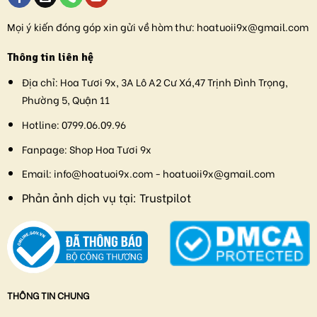
Mọi ý kiến đóng góp xin gửi về hòm thư:
hoatuoii9x@gmail.com
Thông tin liên hệ
Địa chỉ:
Hoa Tươi 9x, 3A Lô A2 Cư Xá,47 Trịnh Đình Trọng,
Phường 5, Quận 11
Hotline:
0799.06.09.96
Fanpage:
Shop Hoa Tươi 9x
Email:
info@hoatuoi9x.com - hoatuoii9x@gmail.com
Phản ảnh dịch vụ tại:
Trustpilot
THÔNG TIN CHUNG