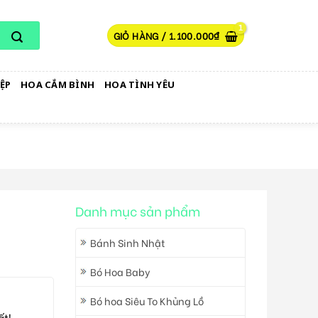
GIỎ HÀNG /
1.100.000
₫
ỆP
HOA CẮM BÌNH
HOA TÌNH YÊU
Danh mục sản phẩm
Bánh Sinh Nhật
Bó Hoa Baby
Bó hoa Siêu To Khủng Lồ
ất!