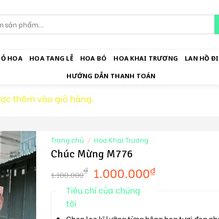
IỎ HOA
HOA TANG LỄ
HOA BÓ
HOA KHAI TRƯƠNG
LAN HỒ ĐI
HƯỚNG DẪN THANH TOÁN
ợc thêm vào giỏ hàng.
Trang chủ
/
Hoa Khai Trương
Chúc Mừng M776
1.000.000
₫
₫
1.100.000
Tiêu chí của chúng
tôi
Chọn lọc kĩ lưỡng từng bông hoa tươi đẹp nh