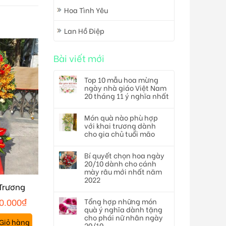
Hoa Tình Yêu
Lan Hồ Điệp
Bài viết mới
Top 10 mẫu hoa mừng
ngày nhà giáo Việt Nam
20 tháng 11 ý nghĩa nhất
Món quà nào phù hợp
với khai trương dành
cho gia chủ tuổi mão
Bí quyết chọn hoa ngày
20/10 dành cho cánh
mày râu mới nhất năm
2022
Trương
0.000
₫
Tổng hợp những món
quà ý nghĩa dành tặng
cho phái nữ nhân ngày
Giỏ hàng
20/10