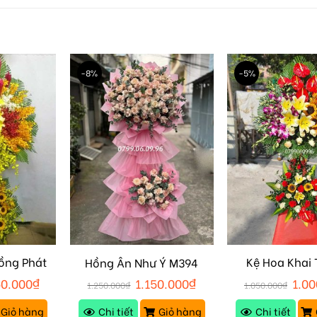
-8%
-5%
ồng Phát
Kệ Hoa Khai 
Hồng Ân Như Ý M394
M440
50.000
₫
1.150.000
₫
1.00
1.250.000
₫
1.050.000
₫
Giỏ hàng
Chi tiết
Giỏ hàng
Chi tiết