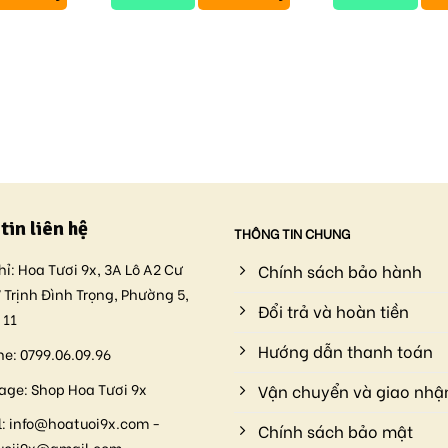
tin liên hệ
THÔNG TIN CHUNG
hỉ:
Hoa Tươi 9x, 3A Lô A2 Cư
Chính sách bảo hành
 Trịnh Đình Trọng, Phường 5,
Đổi trả và hoàn tiền
 11
Hướng dẫn thanh toán
ne:
0799.06.09.96
age:
Shop Hoa Tươi 9x
Vận chuyển và giao nhậ
:
info@hoatuoi9x.com -
Chính sách bảo mật
uoii9x@gmail.com