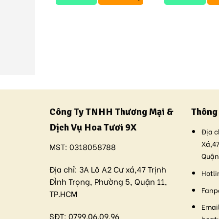
Công Ty TNHH Thương Mại &
Thông 
Dịch Vụ Hoa Tươi 9X
Địa c
Xá,47
MST:
0318058788
Quận
Địa chỉ:
3A Lô A2 Cư xá,47 Trịnh
Hotli
ĐÌnh Trọng, Phường 5, Quận 11,
Fanp
TP.HCM
Email
SĐT:
0799.06.09.96
hoat