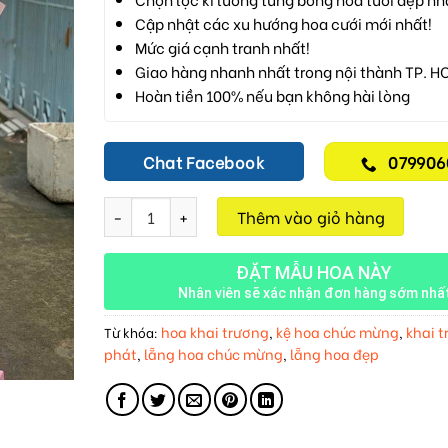
Cập nhật các xu hướng hoa cưới mới nhất!
Mức giá cạnh tranh nhất!
Giao hàng nhanh nhất trong nội thành TP. H
Hoàn tiền 100% nếu bạn không hài lòng
Chat Facebook
079906
Chúc Mừng M776 số lượng
Thêm vào giỏ hàng
ĐẶT MẪU HOA NÀY
Nhân viên sẽ xác nhận đơn hàng sớm nhấ
hoa khai trương
kệ hoa chúc mừng
khai 
Từ khóa:
,
,
phát
lẵng hoa chúc mừng
lẵng hoa đẹp
,
,