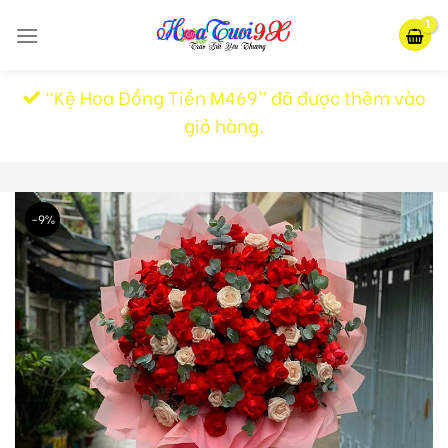
Skip
to
content
“Kệ Hoa Đồng Tiền M469” đã được thêm vào
giỏ hàng.
-9%