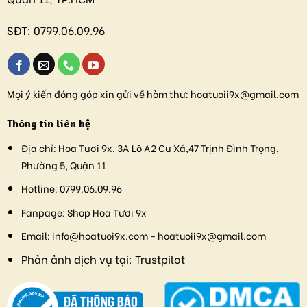
SĐT:
0799.06.09.96
Mọi ý kiến đóng góp xin gửi về hòm thư:
hoatuoii9x@gmail.com
Thông tin liên hệ
Địa chỉ:
Hoa Tươi 9x, 3A Lô A2 Cư Xá,47 Trịnh Đình Trọng,
Phường 5, Quận 11
Hotline:
0799.06.09.96
Fanpage:
Shop Hoa Tươi 9x
Email:
info@hoatuoi9x.com - hoatuoii9x@gmail.com
Phản ảnh dịch vụ tại:
Trustpilot