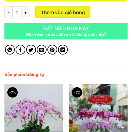
Chậu Lan Hồng M175 số lượng
Thêm vào giỏ hàng
ĐẶT MẪU HOA NÀY
Nhân viên sẽ xác nhận đơn hàng sớm nhất
Sản phẩm tương tự
-7%
-7%