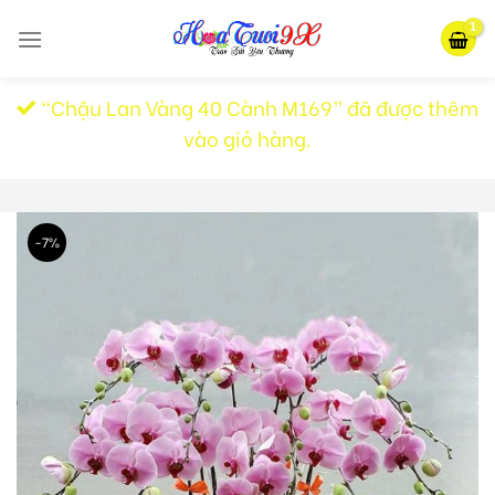
Skip
to
content
“Chậu Lan Vàng 40 Cành M169” đã được thêm
vào giỏ hàng.
-7%