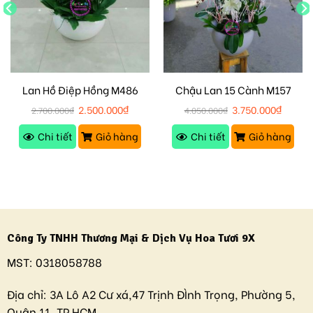
Lan Hồ Điệp Hồng M486
Chậu Lan 15 Cành M157
2.500.000
₫
3.750.000
₫
2.700.000
₫
4.050.000
₫
Chi tiết
Giỏ hàng
Chi tiết
Giỏ hàng
Công Ty TNHH Thương Mại & Dịch Vụ Hoa Tươi 9X
MST:
0318058788
Địa chỉ:
3A Lô A2 Cư xá,47 Trịnh ĐÌnh Trọng, Phường 5,
Quận 11, TP.HCM