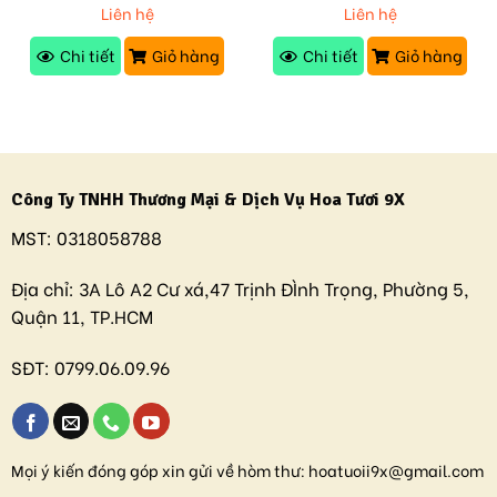
Liên hệ
Liên hệ
Chi tiết
Giỏ hàng
Chi tiết
Giỏ hàng
Công Ty TNHH Thương Mại & Dịch Vụ Hoa Tươi 9X
MST:
0318058788
Địa chỉ:
3A Lô A2 Cư xá,47 Trịnh ĐÌnh Trọng, Phường 5,
Quận 11, TP.HCM
SĐT:
0799.06.09.96
Mọi ý kiến đóng góp xin gửi về hòm thư:
hoatuoii9x@gmail.com