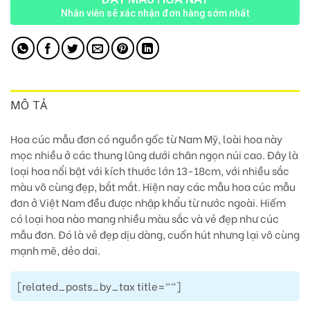
Nhân viên sẽ xác nhận đơn hàng sớm nhất
MÔ TẢ
Hoa cúc mẫu đơn có nguồn gốc từ Nam Mỹ, loài hoa này
mọc nhiều ở các thung lũng dưới chân ngọn núi cao. Đây là
loại hoa nổi bật với kích thước lớn 13-18cm, với nhiều sắc
màu vô cùng đẹp, bắt mắt.
Hiện nay các mẫu hoa cúc mẫu
đơn ở Việt Nam đều được nhập khẩu từ nước ngoài.
Hiếm
có loại hoa nào mang nhiều màu sắc và vẻ đẹp như cúc
mẫu đơn. Đó là vẻ đẹp dịu dàng, cuốn hút nhưng lại vô cùng
mạnh mẽ, dẻo dai.
[related_posts_by_tax title=""]