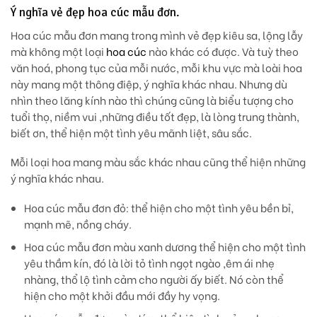
Ý nghĩa vẻ đẹp hoa cúc mẫu đơn.
Hoa cúc mẫu đơn mang trong mình vẻ đẹp kiêu sa, lộng lẫy
mà không một loại
hoa cúc
nào khác có được. Và tuỳ theo
văn hoá, phong tục của mỗi nước, mỗi khu vực mà loài hoa
này mang một thông điệp, ý nghĩa khác nhau. Nhưng dù
nhìn theo lăng kính nào thì chúng cũng là biểu tượng cho
tuổi thọ, niềm vui ,những điều tốt đẹp, là lòng trung thành,
biết ơn, thể hiện một tình yêu mãnh liệt, sâu sắc.
Mỗi loại hoa mang màu sắc khác nhau cũng thể hiện những
ý nghĩa khác nhau.
Hoa cúc mẫu đơn đỏ
: thể hiện cho một tình yêu bền bỉ,
mạnh mẽ, nồng cháy.
Hoa cúc mẫu đơn màu xanh dương
thể hiện cho một tình
yêu thầm kín, đó là lời tỏ tình ngọt ngào ,êm ái nhẹ
nhàng, thổ lộ tình cảm cho người ấy biết. Nó còn thể
hiện cho một khởi đầu mới đầy hy vọng.