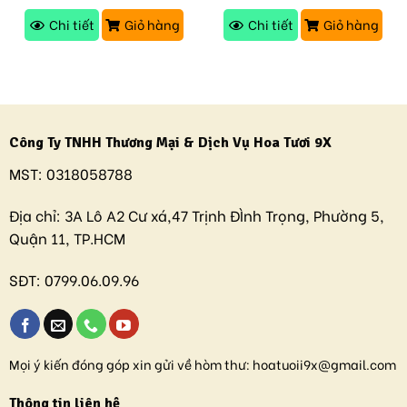
Chi tiết
Giỏ hàng
Chi tiết
Giỏ hàng
Công Ty TNHH Thương Mại & Dịch Vụ Hoa Tươi 9X
MST:
0318058788
Địa chỉ:
3A Lô A2 Cư xá,47 Trịnh ĐÌnh Trọng, Phường 5,
Quận 11, TP.HCM
SĐT:
0799.06.09.96
Mọi ý kiến đóng góp xin gửi về hòm thư:
hoatuoii9x@gmail.com
Thông tin liên hệ