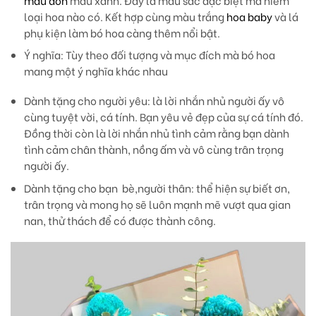
mẫu đơn
màu xanh. Đây là màu sắc đặc biệt mà hiếm
loại hoa nào có. Kết hợp cùng màu trắng
hoa baby
và lá
phụ kiện làm bó hoa càng thêm nổi bật.
Ý nghĩa:
Tùy theo đối tượng và mục đích mà bó hoa
mang một ý nghĩa khác nhau
Dành tặng cho người yêu: là lời nhắn nhủ người ấy vô
cùng tuyệt vời, cá tính. Bạn yêu vẻ đẹp của sự cá tính đó.
Đồng thời còn là lời nhắn nhủ tình cảm rằng bạn dành
tình cảm chân thành, nồng ấm và vô cùng trân trọng
người ấy.
Dành tặng cho bạn bè,người thân: thể hiện sự biết ơn,
trân trọng và mong họ sẽ luôn mạnh mẽ vượt qua gian
nan, thử thách để có được thành công.