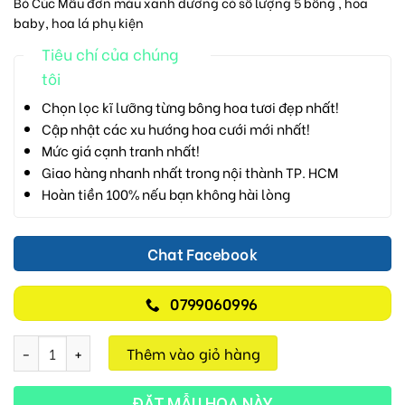
Bó Cúc Mẫu đơn màu xanh dương có số lượng 5 bông , hoa
baby, hoa lá phụ kiện
Tiêu chí của chúng
tôi
Chọn lọc kĩ lưỡng từng bông hoa tươi đẹp nhất!
Cập nhật các xu hướng hoa cưới mới nhất!
Mức giá cạnh tranh nhất!
Giao hàng nhanh nhất trong nội thành TP. HCM
Hoàn tiền 100% nếu bạn không hài lòng
Chat Facebook
0799060996
Bó Cúc Mẫu Đơn D05 số lượng
Thêm vào giỏ hàng
ĐẶT MẪU HOA NÀY