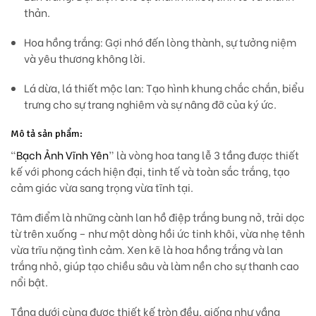
thản.
Hoa hồng trắng:
Gợi nhớ đến lòng thành, sự tưởng niệm
và yêu thương không lời.
Lá dừa, lá thiết mộc lan:
Tạo hình khung chắc chắn, biểu
trưng cho sự trang nghiêm và sự nâng đỡ của ký ức.
Mô tả sản phẩm:
“
Bạch Ảnh Vĩnh Yên
”
là vòng hoa tang lễ 3 tầng được thiết
kế với phong cách hiện đại, tinh tế và
toàn sắc trắng
, tạo
cảm giác vừa sang trọng vừa tĩnh tại.
Tâm điểm là những
cành lan hồ điệp trắng bung nở
, trải dọc
từ trên xuống – như một
dòng hồi ức tinh khôi
, vừa nhẹ tênh
vừa trĩu nặng tình cảm. Xen kẽ là
hoa hồng trắng và lan
trắng nhỏ
, giúp tạo chiều sâu và làm nền cho sự thanh cao
nổi bật.
Tầng dưới cùng được thiết kế tròn đều, giống như
vầng