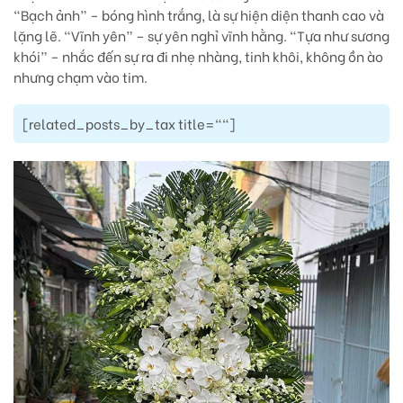
“Bạch ảnh” – bóng hình trắng, là sự hiện diện thanh cao và
lặng lẽ. “Vĩnh yên” – sự yên nghỉ vĩnh hằng. “Tựa như sương
khói” – nhắc đến sự ra đi nhẹ nhàng, tinh khôi, không ồn ào
nhưng chạm vào tim.
[related_posts_by_tax title=""]