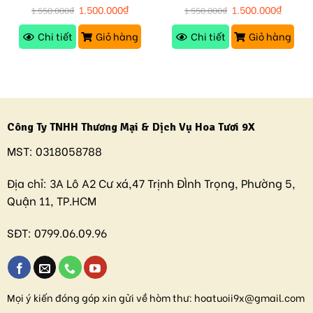
1.500.000
₫
1.500.000
₫
1.550.000
₫
1.550.000
₫
Chi tiết
Giỏ hàng
Chi tiết
Giỏ hàng
Công Ty TNHH Thương Mại & Dịch Vụ Hoa Tươi 9X
MST:
0318058788
Địa chỉ:
3A Lô A2 Cư xá,47 Trịnh ĐÌnh Trọng, Phường 5,
Quận 11, TP.HCM
SĐT:
0799.06.09.96
Mọi ý kiến đóng góp xin gửi về hòm thư:
hoatuoii9x@gmail.com