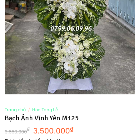
Trang chủ
/
Hoa Tang Lễ
Bạch Ảnh Vĩnh Yên M125
3.500.000
₫
₫
3.550.000