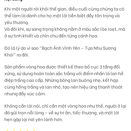
Khi một người rời khỏi thế gian,
điều cuối cùng chúng ta có
thể làm
là dành cho họ một lời tiễn biệt đầy tôn trọng và
yêu thương.
Và đôi khi,
sự sang trọng không nằm ở màu sắc lòe loẹt
, mà
ở sự tinh khiết và chỉn chu đến từng cánh hoa.
Đó là lý do vì sao
“Bạch Ảnh Vĩnh Yên – Tựa Như Sương
Khói”
ra đời.
Sản phẩm vòng hoa được thiết kế theo
bố cục 3 tầng đối
xứng
, sử dụng hoàn toàn sắc trắng với điểm nhấn là
lan hồ
điệp trắng cao cấp
. Những bông lan buông nhẹ, kết hợp
cùng
hồng trắng và lan nhỏ
, tạo nên
hiệu ứng thanh thoát
nhưng đầy xúc cảm
.
Không cần lời nói, chỉ cần một vòng hoa như thế, người ở lại
đã gửi trọn nỗi lòng – về sự tri ân, tiếc thương, và một lời
hẹn gặp lại nơi yên lành hơn.