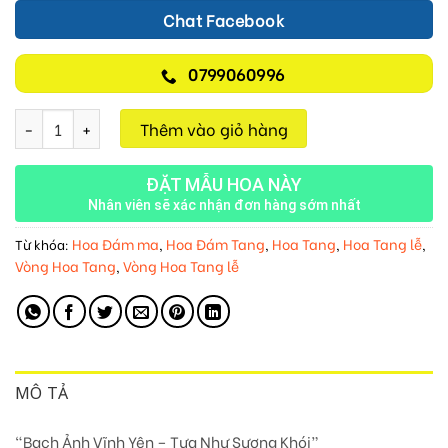
Chat Facebook
0799060996
Bạch Ảnh Vĩnh Yên M125 số lượng
Thêm vào giỏ hàng
ĐẶT MẪU HOA NÀY
Nhân viên sẽ xác nhận đơn hàng sớm nhất
Hoa Đám ma
Hoa Đám Tang
Hoa Tang
Hoa Tang lễ
Từ khóa:
,
,
,
,
Vòng Hoa Tang
Vòng Hoa Tang lễ
,
MÔ TẢ
“Bạch Ảnh Vĩnh Yên – Tựa Như Sương Khói”