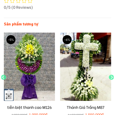
0/5
(0 Reviews)
Sản phẩm tương tự
-5%
-6%
tiễn biệt thanh cao M126
Thánh Giá Trắng M87
1.000.000
₫
1.550.000
₫
1.050.000
₫
1.650.000
₫