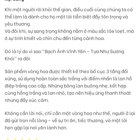
Khi một người rời khỏi thế gian,
điều cuối cùng chúng ta có
thể làm
là dành cho họ một lời tiễn biệt đầy tôn trọng và
yêu thương.
Và đôi khi,
sự sang trọng không nằm ở màu sắc lòe loẹt
, mà
ở sự tinh khiết và chỉn chu đến từng cánh hoa.
Đó là lý do vì sao
“Bạch Ảnh Vĩnh Yên – Tựa Như Sương
Khói”
ra đời.
Sản phẩm vòng hoa được thiết kế theo
bố cục 3 tầng đối
xứng
, sử dụng hoàn toàn sắc trắng với điểm nhấn là
lan hồ
điệp trắng cao cấp
. Những bông lan buông nhẹ, kết hợp
cùng
hồng trắng và lan nhỏ
, tạo nên
hiệu ứng thanh thoát
nhưng đầy xúc cảm
.
Không cần lời nói, chỉ cần một vòng hoa như thế, người ở lại
đã gửi trọn nỗi lòng – về sự tri ân, tiếc thương, và một lời
hẹn gặp lại nơi yên lành hơn.