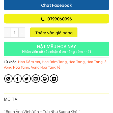
Chat Facebook
0799060996
Bạch Ảnh Vĩnh Yên M125 số lượng
Thêm vào giỏ hàng
ĐẶT MẪU HOA NÀY
Nhân viên sẽ xác nhận đơn hàng sớm nhất
Hoa Đám ma
Hoa Đám Tang
Hoa Tang
Hoa Tang lễ
Từ khóa:
,
,
,
,
Vòng Hoa Tang
Vòng Hoa Tang lễ
,
MÔ TẢ
“Bạch Ảnh Vĩnh Yên – Tựa Như Sương Khói”