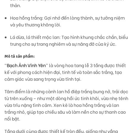
thản.
Hoa hồng trắng:
Gợi nhớ đến lòng thành, sự tưởng niệm
và yêu thương không lời.
Lá dừa, lá thiết mộc lan:
Tạo hình khung chắc chắn, biểu
trưng cho sự trang nghiêm và sự nâng đỡ của ký ức.
Mô tả sản phẩm:
“
Bạch Ảnh Vĩnh Yên
”
là vòng hoa tang lễ 3 tầng được thiết
kế với phong cách hiện đại, tinh tế và
toàn sắc trắng
, tạo
cảm giác vừa sang trọng vừa tĩnh tại.
Tâm điểm là những
cành lan hồ điệp trắng bung nở
, trải dọc
từ trên xuống – như một
dòng hồi ức tinh khôi
, vừa nhẹ tênh
vừa trĩu nặng tình cảm. Xen kẽ là
hoa hồng trắng và lan
trắng nhỏ
, giúp tạo chiều sâu và làm nền cho sự thanh cao
nổi bật.
Tầng dưới cùng được thiết kế tròn đều, giống như
vầng