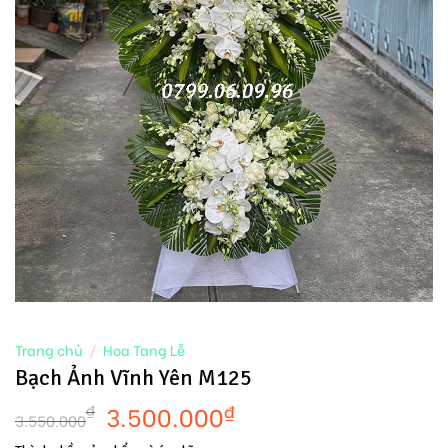
Trang chủ
/
Hoa Tang Lễ
Bạch Ảnh Vĩnh Yên M125
3.500.000
₫
₫
3.550.000