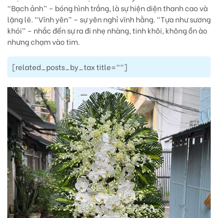
“Bạch ảnh” – bóng hình trắng, là sự hiện diện thanh cao và
lặng lẽ. “Vĩnh yên” – sự yên nghỉ vĩnh hằng. “Tựa như sương
khói” – nhắc đến sự ra đi nhẹ nhàng, tinh khôi, không ồn ào
nhưng chạm vào tim.
[related_posts_by_tax title=""]