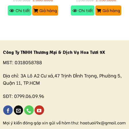
Chi tiết
Giỏ hàng
Chi tiết
Giỏ hàng
Công Ty TNHH Thương Mại & Dịch Vụ Hoa Tươi 9X
MST:
0318058788
Địa chỉ:
3A Lô A2 Cư xá,47 Trịnh ĐÌnh Trọng, Phường 5,
Quận 11, TP.HCM
SĐT:
0799.06.09.96
Mọi ý kiến đóng góp xin gửi về hòm thư:
hoatuoii9x@gmail.com