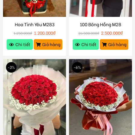
Hoa Tình Yêu M283
100 Bông Hồng M28
1.200.000
₫
2.500.000
₫
1.250.000
₫
26.500.000
₫
Chi tiết
Giỏ hàng
Chi tiết
Giỏ hàng
-3%
-6%