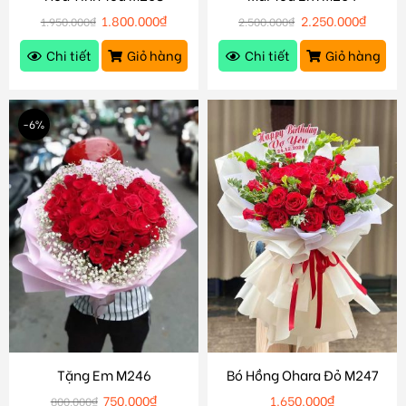
1.800.000
₫
2.250.000
₫
1.950.000
₫
2.500.000
₫
Chi tiết
Giỏ hàng
Chi tiết
Giỏ hàng
-6%
Tặng Em M246
Bó Hồng Ohara Đỏ M247
750.000
₫
1.650.000
₫
800.000
₫