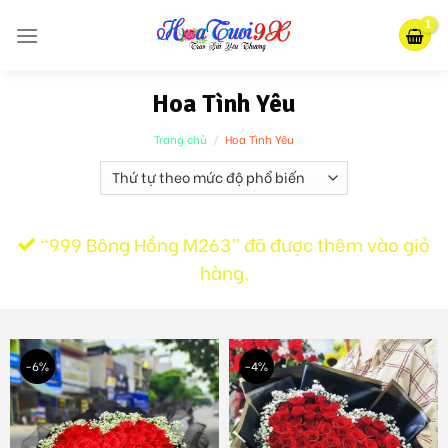
Skip
to
content
Hoa Tình Yêu
Trang chủ
/
Hoa Tình Yêu
“999 Bông Hồng M263” đã được thêm vào giỏ
hàng.
-6%
-4%