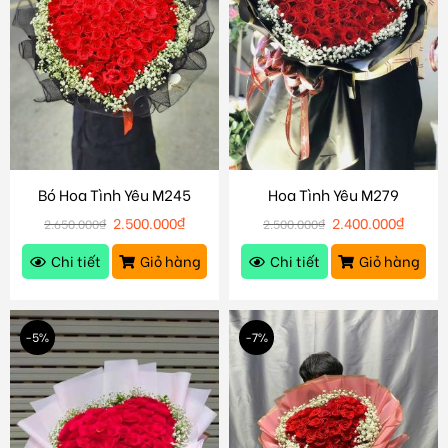
Bó Hoa Tình Yêu M245
Hoa Tình Yêu M279
2.500.000
₫
2.400.000
₫
2.650.000
₫
2.500.000
₫
Chi tiết
Giỏ hàng
Chi tiết
Giỏ hàng
-5%
-7%