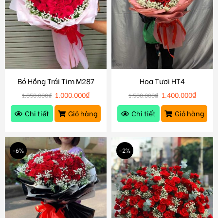
Bó Hồng Trái Tim M287
Hoa Tươi HT4
1.000.000
₫
1.400.000
₫
1.050.000
₫
1.500.000
₫
Chi tiết
Giỏ hàng
Chi tiết
Giỏ hàng
-6%
-2%