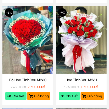
-6%
-9%
Bó Hoa Tình Yêu M260
Hoa Tình Yêu M261
2.500.000
₫
1.500.000
₫
2.650.000
₫
1.650.000
₫
Chi tiết
Giỏ hàng
Chi tiết
Giỏ hàng