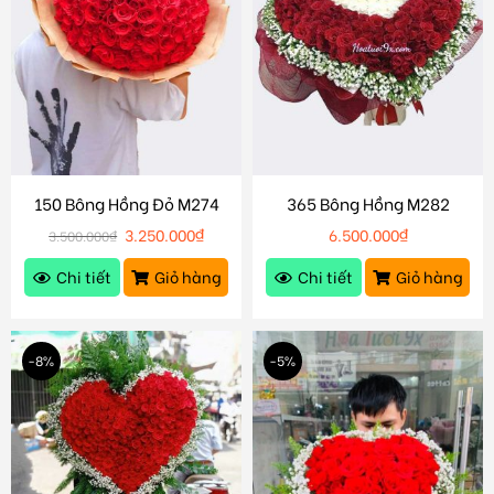
150 Bông Hồng Đỏ M274
365 Bông Hồng M282
3.250.000
₫
6.500.000
₫
3.500.000
₫
Chi tiết
Giỏ hàng
Chi tiết
Giỏ hàng
-8%
-5%