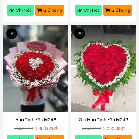
Chi tiết
Giỏ hàng
Chi tiết
Giỏ hàng
-4%
-7%
Hoa Tình Yêu M248
Giỏ Hoa Tình Yêu M249
1.300.000
₫
2.050.000
₫
1.350.000
₫
2.200.000
₫