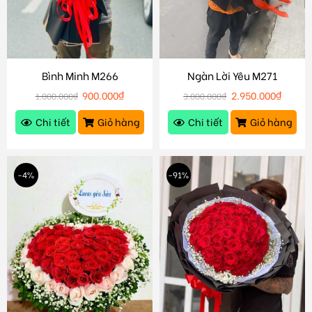
Bình Minh M266
Ngàn Lời Yêu M271
900.000
₫
2.950.000
₫
1.000.000
₫
3.000.000
₫
Chi tiết
Giỏ hàng
Chi tiết
Giỏ hàng
-4%
-91%