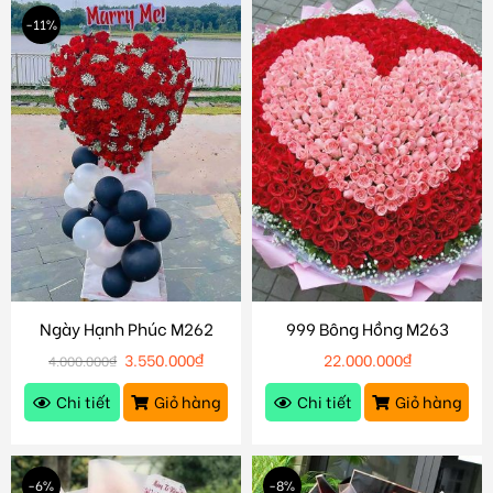
-11%
Ngày Hạnh Phúc M262
999 Bông Hồng M263
3.550.000
₫
22.000.000
₫
4.000.000
₫
Chi tiết
Giỏ hàng
Chi tiết
Giỏ hàng
-6%
-8%