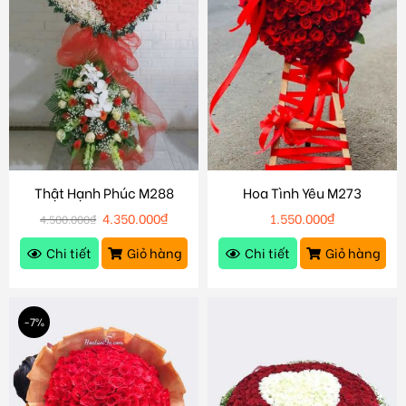
Thật Hạnh Phúc M288
Hoa Tình Yêu M273
4.350.000
₫
1.550.000
₫
4.500.000
₫
Chi tiết
Giỏ hàng
Chi tiết
Giỏ hàng
-7%