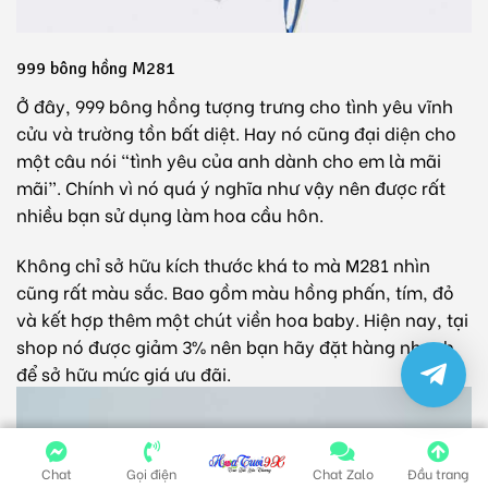
999 bông hồng M281
Ở đây, 999 bông hồng tượng trưng cho tình yêu vĩnh
cửu và trường tồn bất diệt. Hay nó cũng đại diện cho
một câu nói “tình yêu của anh dành cho em là mãi
mãi”. Chính vì nó quá ý nghĩa như vậy nên được rất
nhiều bạn sử dụng làm hoa cầu hôn.
Không chỉ sở hữu kích thước khá to mà M281 nhìn
cũng rất màu sắc. Bao gồm màu hồng phấn, tím, đỏ
và kết hợp thêm một chút viền
hoa baby
. Hiện nay, tại
shop nó được giảm 3% nên bạn hãy đặt hàng nhanh
để sở hữu mức giá ưu đãi.
Chat
Gọi điện
Chat Zalo
Đầu trang