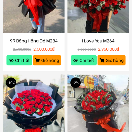
99 Bông Hồng Đỏ M284
I Love You M264
2.500.000
₫
2.950.000
₫
2.650.000
₫
3.000.000
₫
Chi tiết
Giỏ hàng
Chi tiết
Giỏ hàng
-10%
-2%