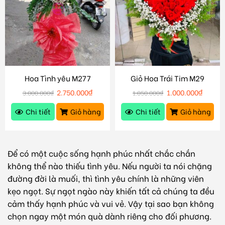
Hoa Tình yêu M277
Giỏ Hoa Trái Tim M29
2.750.000
₫
1.000.000
₫
3.000.000
₫
1.050.000
₫
Chi tiết
Giỏ hàng
Chi tiết
Giỏ hàng
Để có một cuộc sống hạnh phúc nhất chắc chắn
không thể nào thiếu tình yêu. Nếu người ta nói chặng
đường đời là muối, thì tình yêu chính là những viên
kẹo ngọt. Sự ngọt ngào này khiến tất cả chúng ta đều
cảm thấy hạnh phúc và vui vẻ. Vậy tại sao bạn không
chọn ngay một món quà dành riêng cho đối phương.