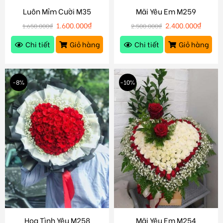
Luôn Mỉm Cười M35
Mãi Yêu Em M259
1.600.000
₫
2.400.000
₫
1.650.000
₫
2.500.000
₫
Chi tiết
Giỏ hàng
Chi tiết
Giỏ hàng
-8%
-10%
Hoa Tình Yêu M258
Mãi Yêu Em M254