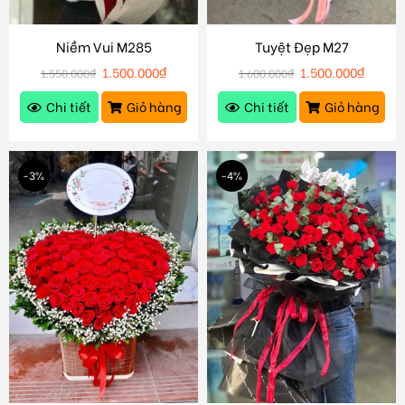
Niềm Vui M285
Tuyệt Đẹp M27
1.500.000
₫
1.500.000
₫
1.550.000
₫
1.600.000
₫
Chi tiết
Giỏ hàng
Chi tiết
Giỏ hàng
-3%
-4%