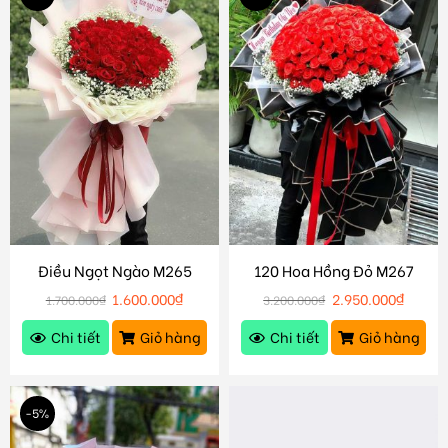
Điều Ngọt Ngào M265
120 Hoa Hồng Đỏ M267
1.600.000
₫
2.950.000
₫
1.700.000
₫
3.200.000
₫
Chi tiết
Giỏ hàng
Chi tiết
Giỏ hàng
-5%