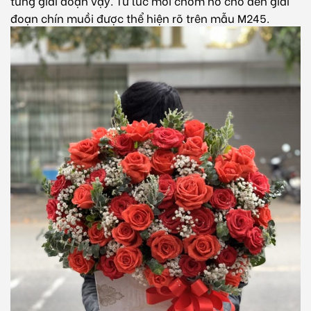
từng giai đoạn vậy. Từ lúc mới chớm nở cho đến giai
đoạn chín muồi được thể hiện rõ trên mẫu M245.