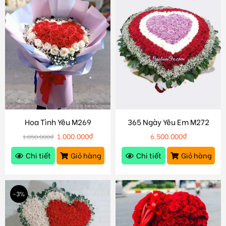
Hoa Tình Yêu M269
365 Ngày Yêu Em M272
1.000.000
₫
6.500.000
₫
1.050.000
₫
Chi tiết
Giỏ hàng
Chi tiết
Giỏ hàng
-3%