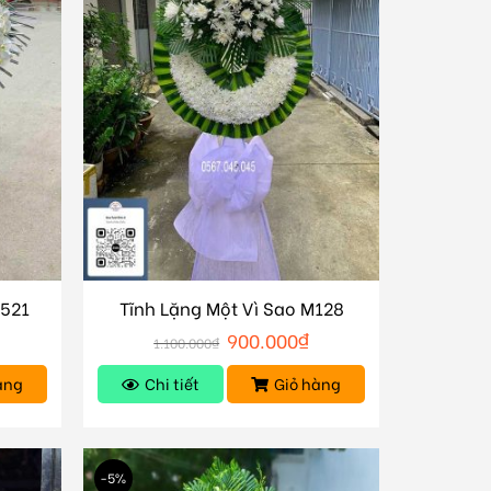
M521
Tĩnh Lặng Một Vì Sao M128
₫
900.000
₫
1.100.000
₫
àng
Chi tiết
Giỏ hàng
-5%