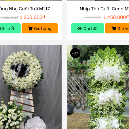
ắng Nhẹ Cuối Trời M117
Nhịp Thở Cuối Cùng M
1.200.000
₫
1.450.000
₫
1.250.000
₫
1.500.000
₫
Chi tiết
Giỏ hàng
Chi tiết
Giỏ h
-3%