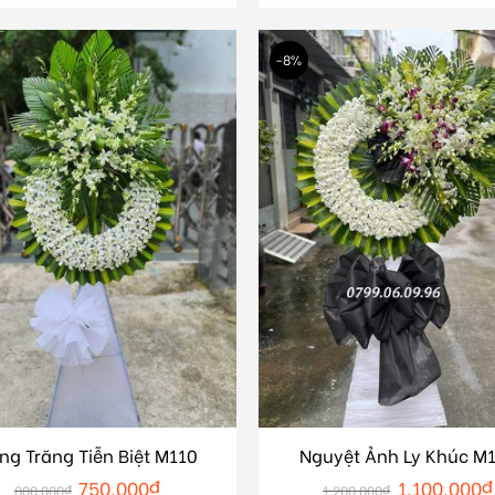
-8%
ng Trăng Tiễn Biệt M110
Nguyệt Ảnh Ly Khúc M
750.000
₫
1.100.000
₫
800.000
₫
1.200.000
₫