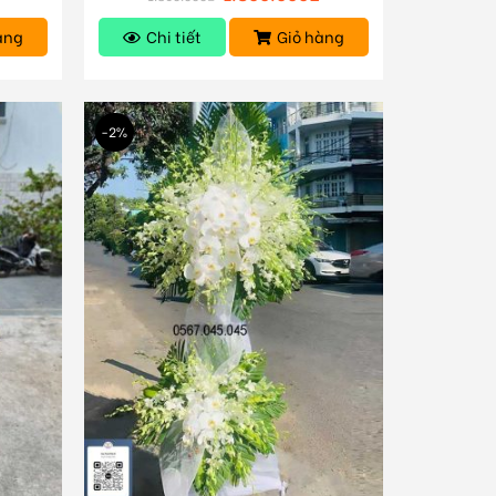
àng
Chi tiết
Giỏ hàng
-2%