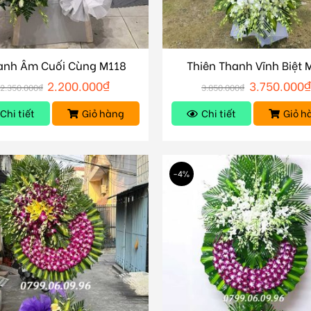
anh Âm Cuối Cùng M118
Thiên Thanh Vĩnh Biệt 
2.200.000
₫
3.750.000
₫
2.350.000
₫
3.850.000
₫
Chi tiết
Giỏ hàng
Chi tiết
Giỏ h
-4%