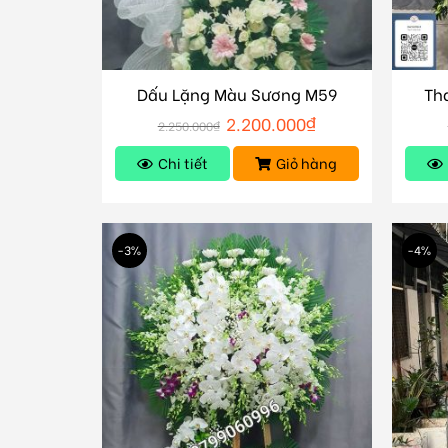
Dấu Lặng Màu Sương M59
Th
2.200.000
₫
2.250.000
₫
Chi tiết
Giỏ hàng
-3%
-4%