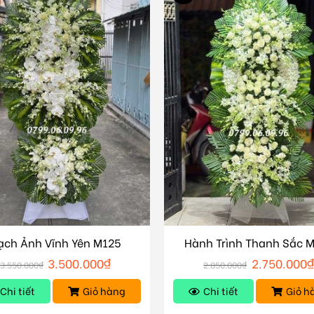
ạch Ảnh Vĩnh Yên M125
Hành Trình Thanh Sắc 
3.500.000
₫
2.750.000
₫
3.550.000
₫
2.850.000
₫
Chi tiết
Giỏ hàng
Chi tiết
Giỏ h