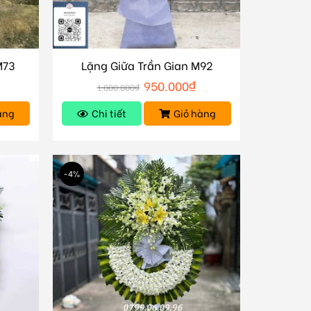
M73
Lặng Giữa Trần Gian M92
950.000
₫
1.000.000
₫
àng
Chi tiết
Giỏ hàng
-4%