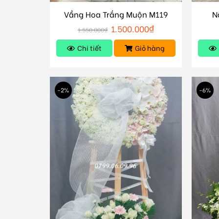
Vầng Hoa Trắng Muộn M119
N
1.500.000
₫
1.550.000
₫
Chi tiết
Giỏ hàng
-2%
-6%