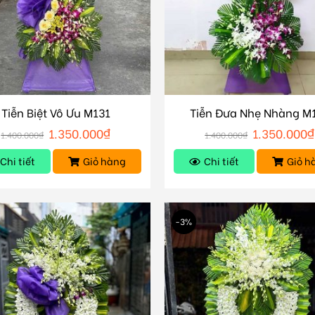
Tiễn Biệt Vô Ưu M131
Tiễn Đưa Nhẹ Nhàng M
1.350.000
₫
1.350.000
₫
1.400.000
₫
1.400.000
₫
Chi tiết
Giỏ hàng
Chi tiết
Giỏ h
-3%