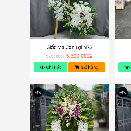
Giấc Mơ Còn Lại M72
5.500.000
₫
5.650.000
₫
Chi tiết
Giỏ hàng
-4%
-4%