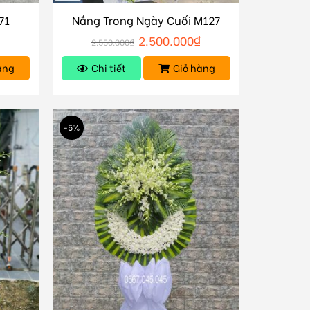
71
Nắng Trong Ngày Cuối M127
2.500.000
₫
2.550.000
₫
àng
Chi tiết
Giỏ hàng
-5%