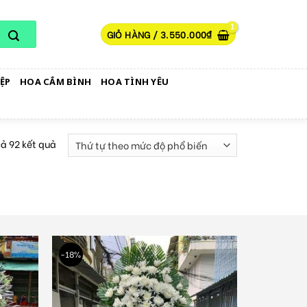
GIỎ HÀNG /
3.550.000
₫
ỆP
HOA CẮM BÌNH
HOA TÌNH YÊU
cả 92 kết quả
-18%