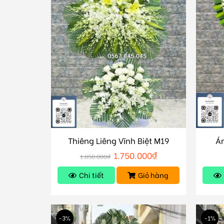
Thiêng Liêng Vĩnh Biệt M19
Á
1.750.000
₫
1.850.000
₫
Chi tiết
Giỏ hàng
-3%
-1%