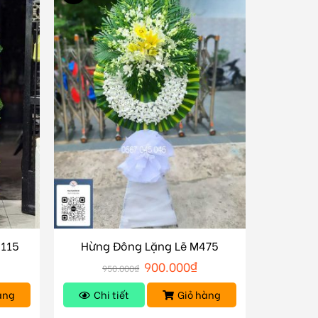
M115
Hừng Đông Lặng Lẽ M475
900.000
₫
950.000
₫
àng
Chi tiết
Giỏ hàng