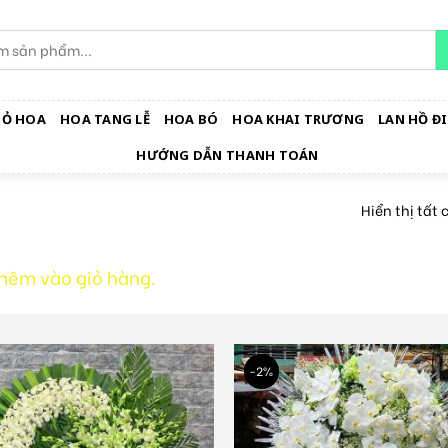
IỎ HOA
HOA TANG LỄ
HOA BÓ
HOA KHAI TRƯƠNG
LAN HỒ ĐI
HƯỚNG DẪN THANH TOÁN
Hiển thị tất 
thêm vào giỏ hàng.
-2%