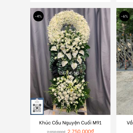
-4%
-6%
Khúc Cầu Nguyện Cuối M91
Vầ
2.750.000
₫
2.850.000
₫