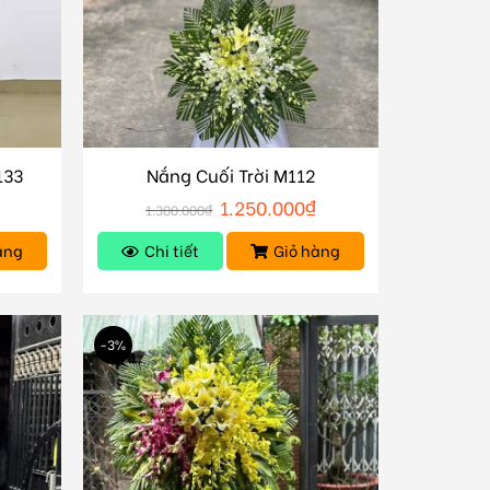
133
Nắng Cuối Trời M112
1.250.000
₫
1.300.000
₫
àng
Chi tiết
Giỏ hàng
-3%