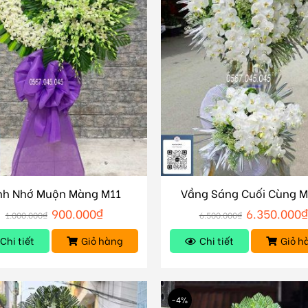
nh Nhớ Muộn Màng M11
Vầng Sáng Cuối Cùng 
900.000
₫
6.350.000
1.000.000
₫
6.500.000
₫
Chi tiết
Giỏ hàng
Chi tiết
Giỏ h
-4%