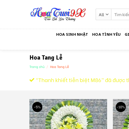
Skip
to
Tìm
kiếm:
content
HOA SINH NHẬT
HOA TÌNH YÊU
G
Hoa Tang Lễ
Trang chủ
/
Hoa Tang Lễ
“Thanh khiết tiễn biệt M86” đã được 
-5%
-10%