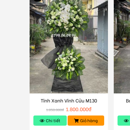
Tĩnh Xanh Vĩnh Cửu M130
B
1.800.000
₫
1.850.000
₫
Chi tiết
Giỏ hàng