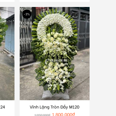
-3%
124
Vĩnh Lặng Tròn Đầy M120
1.800.000
₫
1.850.000
₫