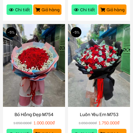
Chi tiết
Giỏ hàng
Chi tiết
Giỏ hàng
-5%
-5%
Bó Hồng Đẹp M754
Luôn Yêu Em M753
1.000.000
₫
1.750.000
₫
1.050.000
₫
1.850.000
₫