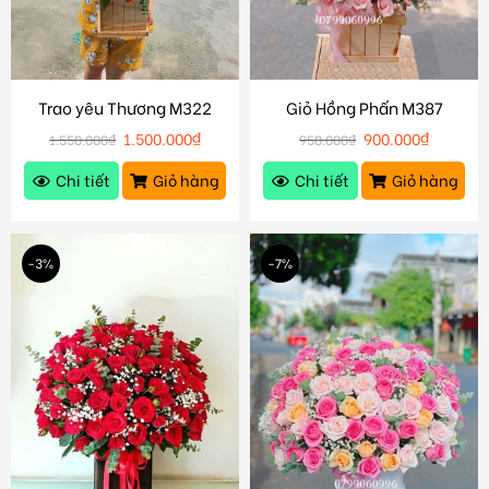
Trao yêu Thương M322
Giỏ Hồng Phấn M387
1.500.000
₫
900.000
₫
1.550.000
₫
950.000
₫
Chi tiết
Giỏ hàng
Chi tiết
Giỏ hàng
-3%
-7%