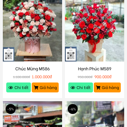
Chúc Mừng M586
Hạnh Phúc M589
1.000.000
₫
900.000
₫
1.100.000
₫
950.000
₫
Chi tiết
Giỏ hàng
Chi tiết
Giỏ hàng
-5%
-6%