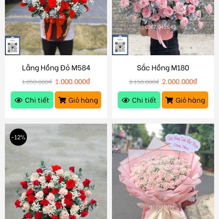
Lẵng Hồng Đỏ M584
Sắc Hồng M180
1.000.000
₫
2.000.000
₫
1.050.000
₫
2.150.000
₫
Chi tiết
Giỏ hàng
Chi tiết
Giỏ hàng
-12%