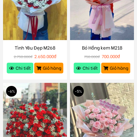
Tình Yêu Đẹp M268
Bó Hồng kem M218
2.650.000
₫
700.000
₫
2.750.000
₫
750.000
₫
Chi tiết
Giỏ hàng
Chi tiết
Giỏ hàng
-6%
-5%