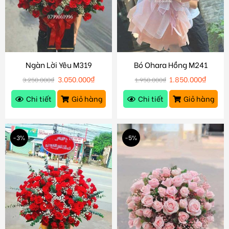
Ngàn Lời Yêu M319
Bó Ohara Hồng M241
3.050.000
₫
1.850.000
₫
3.250.000
₫
1.950.000
₫
Chi tiết
Giỏ hàng
Chi tiết
Giỏ hàng
-3%
-5%