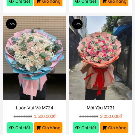
Chi tiết
Giỏ hàng
Chi tiết
Giỏ hàng
-6%
-9%
Luôn Vui Vẻ M734
Mãi Yêu M731
1.500.000
₫
2.050.000
₫
1.600.000
₫
2.250.000
₫
Chi tiết
Giỏ hàng
Chi tiết
Giỏ hàng