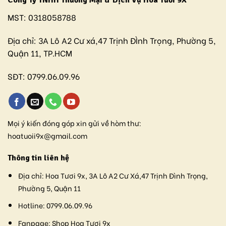
Công Ty TNHH Thương Mại & Dịch Vụ Hoa Tươi 9X
MST:
0318058788
Địa chỉ:
3A Lô A2 Cư xá,47 Trịnh ĐÌnh Trọng, Phường 5,
Quận 11, TP.HCM
SĐT:
0799.06.09.96
Mọi ý kiến đóng góp xin gửi về hòm thư:
hoatuoii9x@gmail.com
Thông tin liên hệ
Địa chỉ:
Hoa Tươi 9x, 3A Lô A2 Cư Xá,47 Trịnh Đình Trọng,
Phường 5, Quận 11
Hotline:
0799.06.09.96
Fanpage:
Shop Hoa Tươi 9x