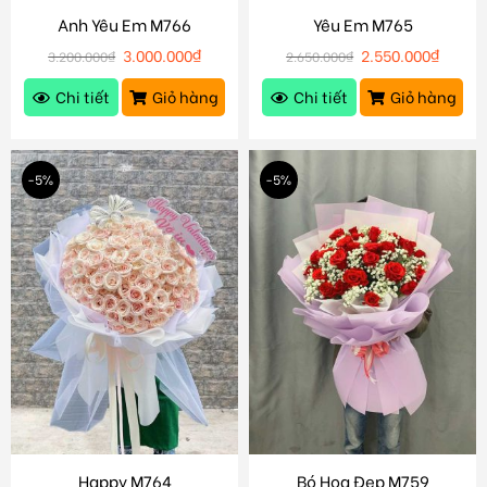
Anh Yêu Em M766
Yêu Em M765
3.000.000
₫
2.550.000
₫
3.200.000
₫
2.650.000
₫
Chi tiết
Giỏ hàng
Chi tiết
Giỏ hàng
-5%
-5%
Happy M764
Bó Hoa Đẹp M759