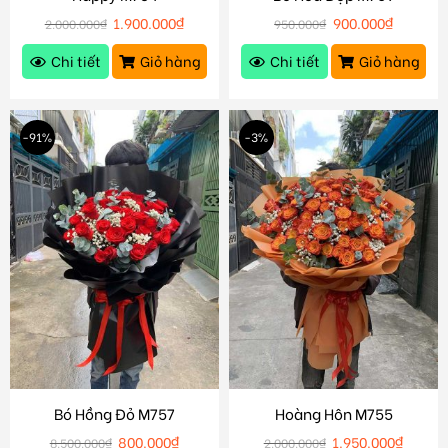
1.900.000
₫
900.000
₫
2.000.000
₫
950.000
₫
Chi tiết
Giỏ hàng
Chi tiết
Giỏ hàng
-91%
-3%
Bó Hồng Đỏ M757
Hoàng Hôn M755
800.000
₫
1.950.000
₫
8.500.000
₫
2.000.000
₫