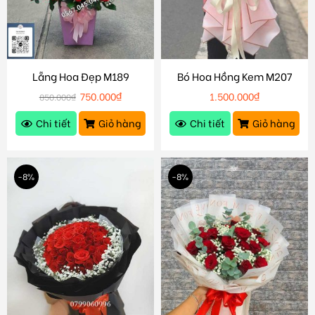
Lẵng Hoa Đẹp M189
Bó Hoa Hồng Kem M207
750.000
₫
1.500.000
₫
850.000
₫
Chi tiết
Giỏ hàng
Chi tiết
Giỏ hàng
-8%
-8%