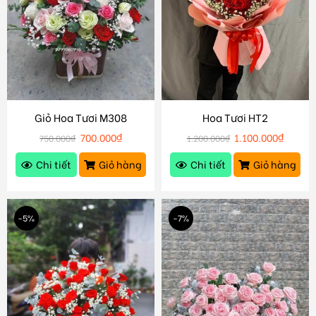
Giỏ Hoa Tươi M308
Hoa Tươi HT2
700.000
₫
1.100.000
₫
750.000
₫
1.200.000
₫
Chi tiết
Giỏ hàng
Chi tiết
Giỏ hàng
-5%
-7%