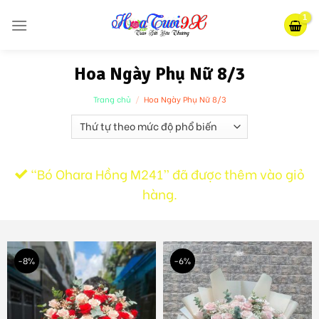
Skip
to
content
Hoa Ngày Phụ Nữ 8/3
Trang chủ
/
Hoa Ngày Phụ Nữ 8/3
“Bó Ohara Hồng M241” đã được thêm vào giỏ
hàng.
-8%
-6%