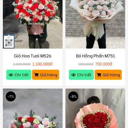
Giỏ Hoa Tươi M526
Bó Hồng Phấn M751
1.100.000
₫
750.000
₫
1.200.000
₫
800.000
₫
Chi tiết
Giỏ hàng
Chi tiết
Giỏ hàng
-7%
-8%