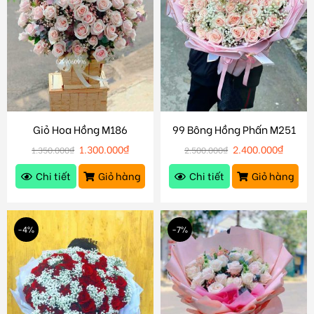
Giỏ Hoa Hồng M186
99 Bông Hồng Phấn M251
1.300.000
₫
2.400.000
₫
1.350.000
₫
2.500.000
₫
Chi tiết
Giỏ hàng
Chi tiết
Giỏ hàng
-4%
-7%