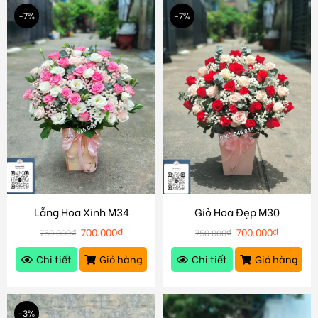
-7%
-7%
Lẵng Hoa Xinh M34
Giỏ Hoa Đẹp M30
700.000
₫
700.000
₫
750.000
₫
750.000
₫
Chi tiết
Giỏ hàng
Chi tiết
Giỏ hàng
-3%