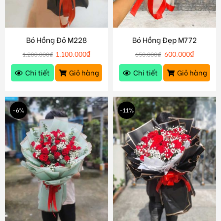
Bó Hồng Đỏ M228
Bó Hồng Đẹp M772
1.100.000
₫
600.000
₫
1.200.000
₫
650.000
₫
Chi tiết
Giỏ hàng
Chi tiết
Giỏ hàng
-6%
-11%