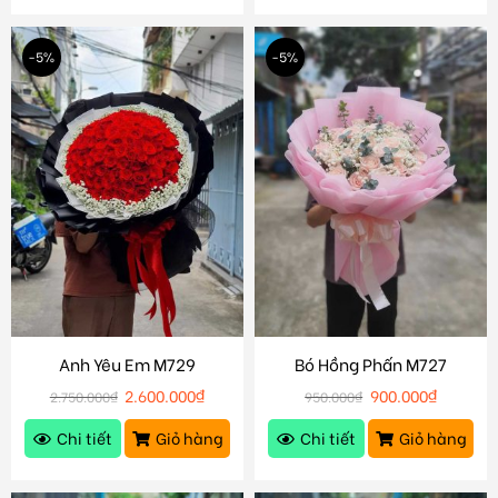
-5%
-5%
Anh Yêu Em M729
Bó Hồng Phấn M727
2.600.000
₫
900.000
₫
2.750.000
₫
950.000
₫
Chi tiết
Giỏ hàng
Chi tiết
Giỏ hàng