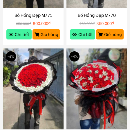
Bó Hồng Đẹp M771
Bó Hồng Đẹp M770
800.000
₫
850.000
₫
850.000
₫
950.000
₫
Chi tiết
Giỏ hàng
Chi tiết
Giỏ hàng
-6%
-4%