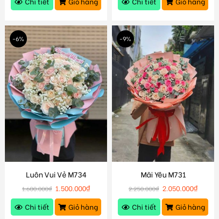
Chi tiết
Giỏ hàng
Chi tiết
Giỏ hàng
-6%
-9%
Luôn Vui Vẻ M734
Mãi Yêu M731
1.500.000
₫
2.050.000
₫
1.600.000
₫
2.250.000
₫
Chi tiết
Giỏ hàng
Chi tiết
Giỏ hàng