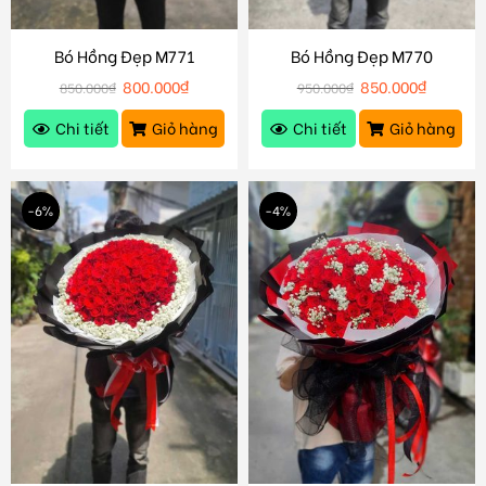
Bó Hồng Đẹp M771
Bó Hồng Đẹp M770
800.000
₫
850.000
₫
850.000
₫
950.000
₫
Chi tiết
Giỏ hàng
Chi tiết
Giỏ hàng
-6%
-4%