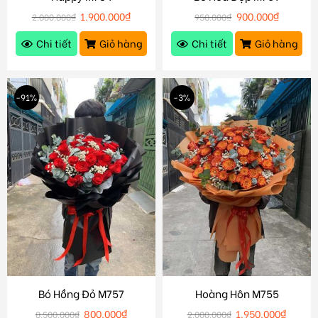
1.900.000
₫
900.000
₫
2.000.000
₫
950.000
₫
Chi tiết
Giỏ hàng
Chi tiết
Giỏ hàng
-91%
-3%
Bó Hồng Đỏ M757
Hoàng Hôn M755
800.000
₫
1.950.000
₫
8.500.000
₫
2.000.000
₫