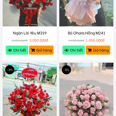
Ngàn Lời Yêu M319
Bó Ohara Hồng M241
3.050.000
₫
1.850.000
₫
3.250.000
₫
1.950.000
₫
Chi tiết
Giỏ hàng
Chi tiết
Giỏ hàng
-3%
-5%