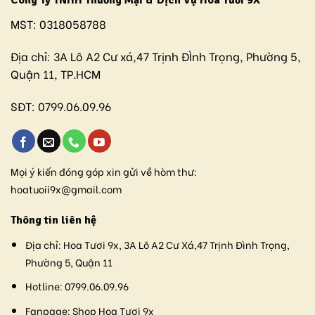
Công Ty TNHH Thương Mại & Dịch Vụ Hoa Tươi 9X
MST:
0318058788
Địa chỉ:
3A Lô A2 Cư xá,47 Trịnh ĐÌnh Trọng, Phường 5,
Quận 11, TP.HCM
SĐT:
0799.06.09.96
Mọi ý kiến đóng góp xin gửi về hòm thư:
hoatuoii9x@gmail.com
Thông tin liên hệ
Địa chỉ:
Hoa Tươi 9x, 3A Lô A2 Cư Xá,47 Trịnh Đình Trọng,
Phường 5, Quận 11
Hotline:
0799.06.09.96
Fanpage:
Shop Hoa Tươi 9x