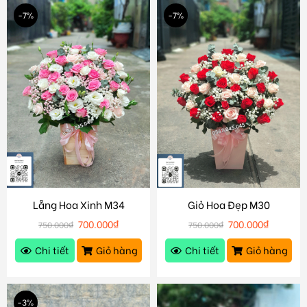
-7%
-7%
Lẵng Hoa Xinh M34
Giỏ Hoa Đẹp M30
700.000
₫
700.000
₫
750.000
₫
750.000
₫
Chi tiết
Giỏ hàng
Chi tiết
Giỏ hàng
-3%