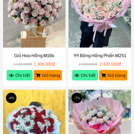
Giỏ Hoa Hồng M186
99 Bông Hồng Phấn M251
1.300.000
₫
2.400.000
₫
1.350.000
₫
2.500.000
₫
Chi tiết
Giỏ hàng
Chi tiết
Giỏ hàng
-4%
-7%