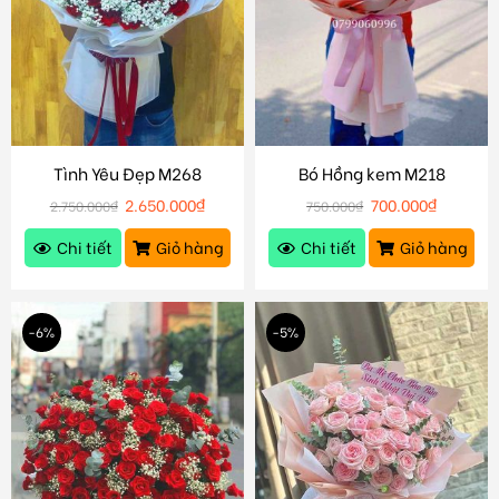
Tình Yêu Đẹp M268
Bó Hồng kem M218
2.650.000
₫
700.000
₫
2.750.000
₫
750.000
₫
Chi tiết
Giỏ hàng
Chi tiết
Giỏ hàng
-6%
-5%