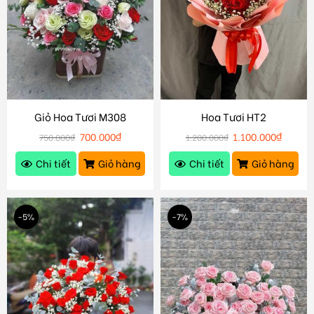
Giỏ Hoa Tươi M308
Hoa Tươi HT2
700.000
₫
1.100.000
₫
750.000
₫
1.200.000
₫
Chi tiết
Giỏ hàng
Chi tiết
Giỏ hàng
-5%
-7%