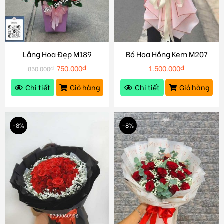
Lẵng Hoa Đẹp M189
Bó Hoa Hồng Kem M207
750.000
₫
1.500.000
₫
850.000
₫
Chi tiết
Giỏ hàng
Chi tiết
Giỏ hàng
-8%
-8%