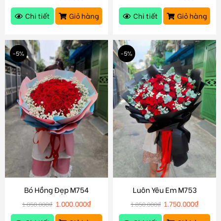
Chi tiết
Giỏ hàng
Chi tiết
Giỏ hàng
-5%
-5%
Bó Hồng Đẹp M754
Luôn Yêu Em M753
1.000.000
₫
1.750.000
₫
1.050.000
₫
1.850.000
₫