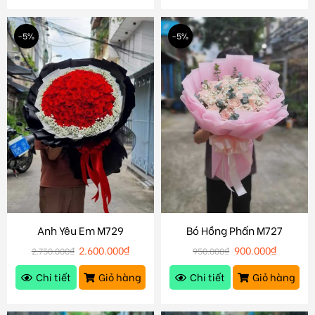
-5%
-5%
Anh Yêu Em M729
Bó Hồng Phấn M727
2.600.000
₫
900.000
₫
2.750.000
₫
950.000
₫
Chi tiết
Giỏ hàng
Chi tiết
Giỏ hàng