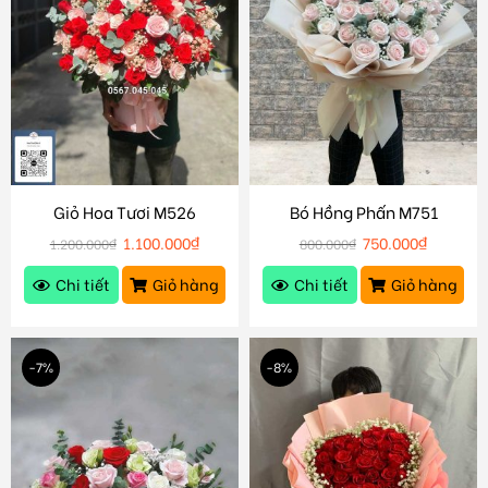
Giỏ Hoa Tươi M526
Bó Hồng Phấn M751
1.100.000
₫
750.000
₫
1.200.000
₫
800.000
₫
Chi tiết
Giỏ hàng
Chi tiết
Giỏ hàng
-7%
-8%