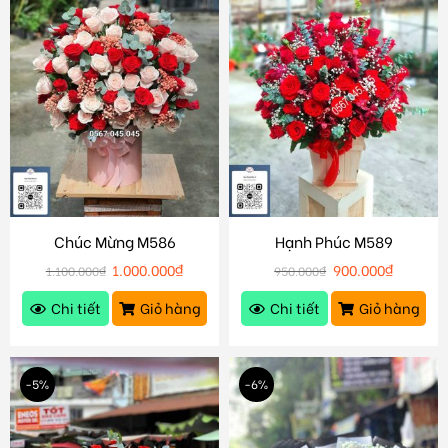
Chúc Mừng M586
Hạnh Phúc M589
1.000.000
₫
900.000
₫
1.100.000
₫
950.000
₫
Chi tiết
Giỏ hàng
Chi tiết
Giỏ hàng
-5%
-6%