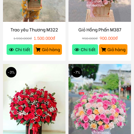
Trao yêu Thương M322
Giỏ Hồng Phấn M387
1.500.000
₫
900.000
₫
1.550.000
₫
950.000
₫
Chi tiết
Giỏ hàng
Chi tiết
Giỏ hàng
-3%
-7%