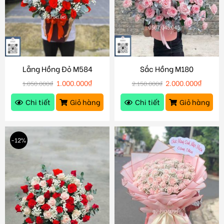
Lẵng Hồng Đỏ M584
Sắc Hồng M180
1.000.000
₫
2.000.000
₫
1.050.000
₫
2.150.000
₫
Chi tiết
Giỏ hàng
Chi tiết
Giỏ hàng
-12%