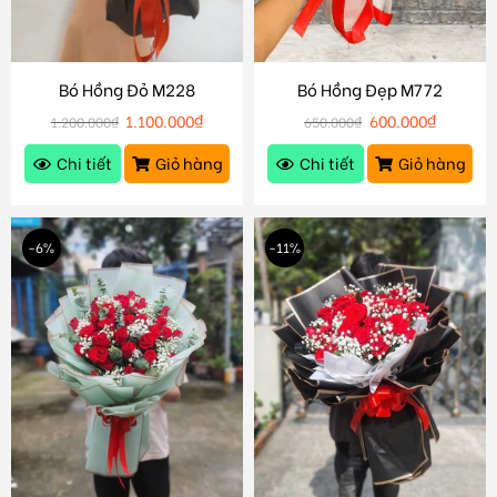
Bó Hồng Đỏ M228
Bó Hồng Đẹp M772
1.100.000
₫
600.000
₫
1.200.000
₫
650.000
₫
Chi tiết
Giỏ hàng
Chi tiết
Giỏ hàng
-6%
-11%