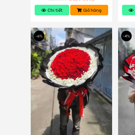
Chi tiết
Giỏ hàng
-6%
-4%