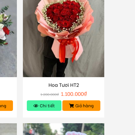
Hoa Tươi HT2
1.100.000
₫
1.200.000
₫
àng
Chi tiết
Giỏ hàng