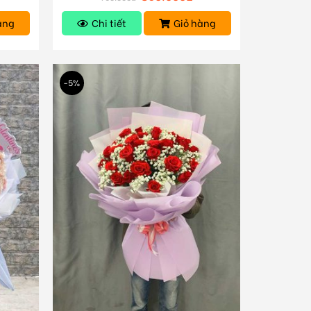
àng
Chi tiết
Giỏ hàng
-5%