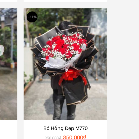
-11%
Bó Hồng Đẹp M770
850.000
₫
950.000
₫