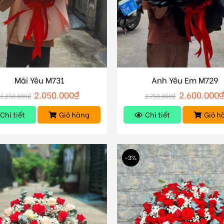
Mãi Yêu M731
Anh Yêu Em M729
2.050.000
₫
2.600.000
₫
2.250.000
₫
2.750.000
₫
Chi tiết
Giỏ hàng
Chi tiết
Giỏ h
-3%