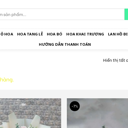
IỎ HOA
HOA TANG LỄ
HOA BÓ
HOA KHAI TRƯƠNG
LAN HỒ ĐI
HƯỚNG DẪN THANH TOÁN
Hiển thị tất 
 hàng.
-7%