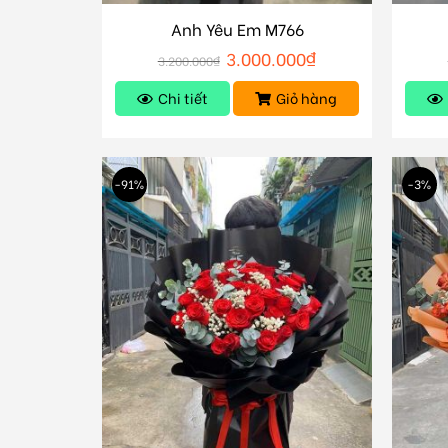
Anh Yêu Em M766
3.000.000
₫
3.200.000
₫
Chi tiết
Giỏ hàng
-91%
-3%