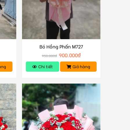
Bó Hồng Phấn M727
900.000
₫
950.000
₫
àng
Chi tiết
Giỏ hàng