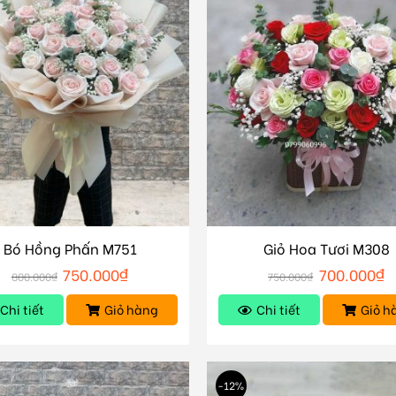
Bó Hồng Phấn M751
Giỏ Hoa Tươi M308
750.000
₫
700.000
₫
800.000
₫
750.000
₫
Chi tiết
Giỏ hàng
Chi tiết
Giỏ h
-12%