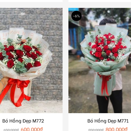
-6%
Bó Hồng Đẹp M772
Bó Hồng Đẹp M771
600.000
₫
800.000
₫
650.000
₫
850.000
₫