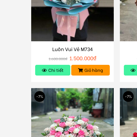
Luôn Vui Vẻ M734
1.500.000
₫
1.600.000
₫
Chi tiết
Giỏ hàng
-7%
-7%