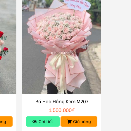
Bó Hoa Hồng Kem M207
1.500.000
₫
àng
Chi tiết
Giỏ hàng