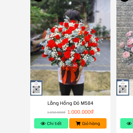
Lẵng Hồng Đỏ M584
1.000.000
₫
1.050.000
₫
Chi tiết
Giỏ hàng