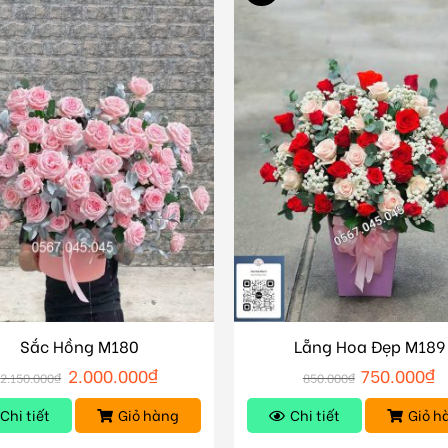
Sắc Hồng M180
Lẵng Hoa Đẹp M189
2.000.000
₫
750.000
₫
2.150.000
₫
850.000
₫
Chi tiết
Giỏ hàng
Chi tiết
Giỏ h