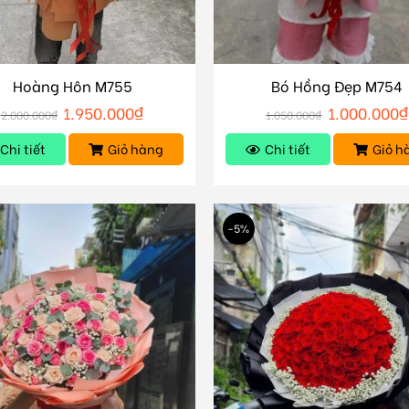
Hoàng Hôn M755
Bó Hồng Đẹp M754
1.950.000
₫
1.000.000
₫
2.000.000
₫
1.050.000
₫
Chi tiết
Giỏ hàng
Chi tiết
Giỏ h
-5%