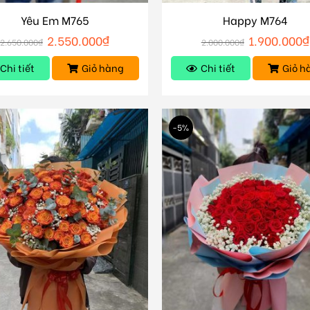
Yêu Em M765
Happy M764
2.550.000
₫
1.900.000
₫
2.650.000
₫
2.000.000
₫
Chi tiết
Giỏ hàng
Chi tiết
Giỏ h
-5%