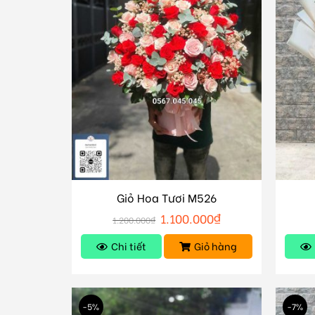
Giỏ Hoa Tươi M526
1.100.000
₫
1.200.000
₫
Chi tiết
Giỏ hàng
-5%
-7%