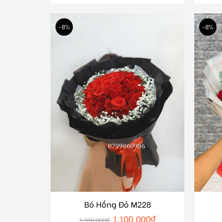
-8%
-8%
Bó Hồng Đỏ M228
1.100.000
₫
1.200.000
₫