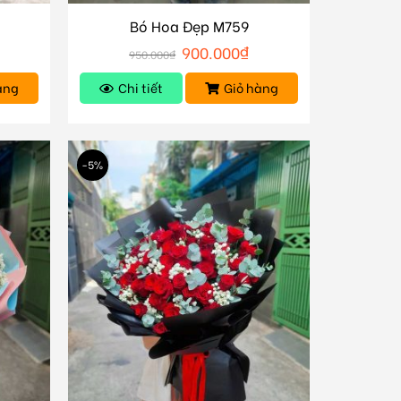
Bó Hoa Đẹp M759
900.000
₫
950.000
₫
àng
Chi tiết
Giỏ hàng
-5%