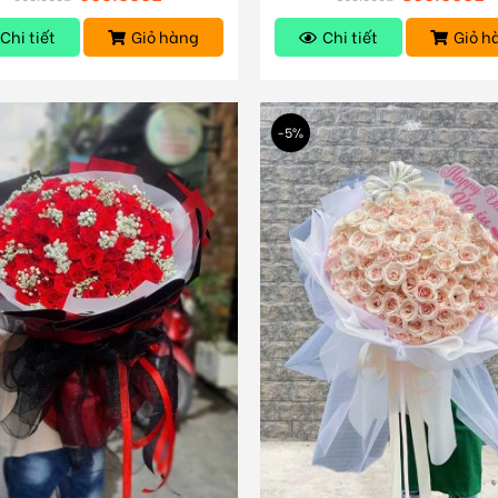
Chi tiết
Giỏ hàng
Chi tiết
Giỏ h
-5%