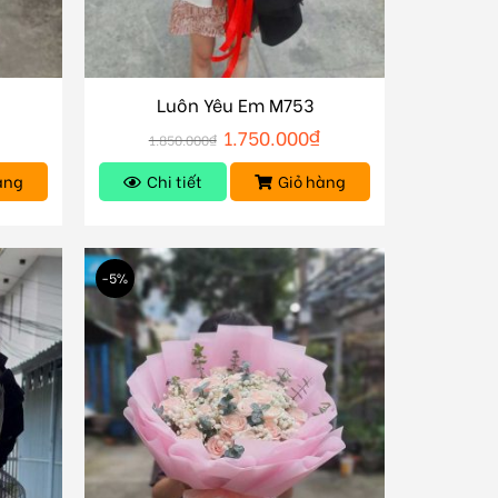
Luôn Yêu Em M753
1.750.000
₫
1.850.000
₫
àng
Chi tiết
Giỏ hàng
-5%