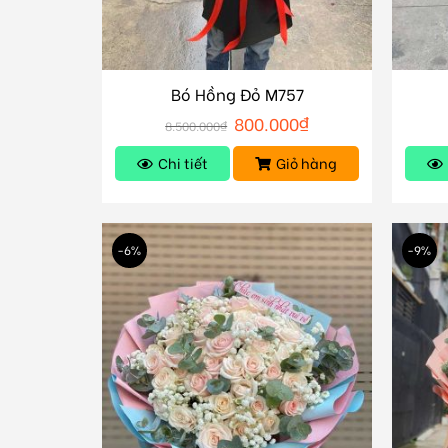
Bó Hồng Đỏ M757
800.000
₫
8.500.000
₫
Chi tiết
Giỏ hàng
-6%
-9%