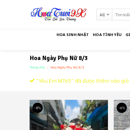
Skip
to
Tìm
kiếm:
content
HOA SINH NHẬT
HOA TÌNH YÊU
G
Hoa Ngày Phụ Nữ 8/3
Trang chủ
/
Hoa Ngày Phụ Nữ 8/3
“Yêu Em M765” đã được thêm vào giỏ
-8%
-6%