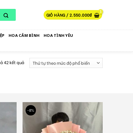
GIỎ HÀNG /
2.550.000
₫
ỆP
HOA CẮM BÌNH
HOA TÌNH YÊU
cả 42 kết quả
-8%