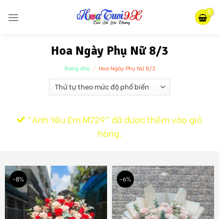
Skip
to
content
Hoa Ngày Phụ Nữ 8/3
Trang chủ
/
Hoa Ngày Phụ Nữ 8/3
“Anh Yêu Em M729” đã được thêm vào giỏ
hàng.
-8%
-6%