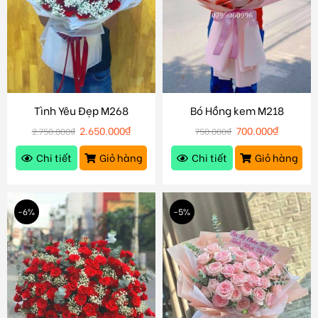
Tình Yêu Đẹp M268
Bó Hồng kem M218
2.650.000
₫
700.000
₫
2.750.000
₫
750.000
₫
Chi tiết
Giỏ hàng
Chi tiết
Giỏ hàng
-6%
-5%