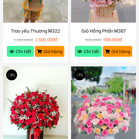
Trao yêu Thương M322
Giỏ Hồng Phấn M387
1.500.000
₫
900.000
₫
1.550.000
₫
950.000
₫
Chi tiết
Giỏ hàng
Chi tiết
Giỏ hàng
-3%
-7%