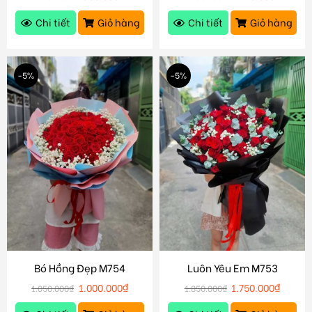
Chi tiết
Giỏ hàng
Chi tiết
Giỏ hàng
-5%
-5%
Bó Hồng Đẹp M754
Luôn Yêu Em M753
1.000.000
₫
1.750.000
₫
1.050.000
₫
1.850.000
₫