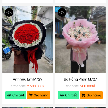
-5%
-5%
Anh Yêu Em M729
Bó Hồng Phấn M727
2.600.000
₫
900.000
₫
2.750.000
₫
950.000
₫
Chi tiết
Giỏ hàng
Chi tiết
Giỏ hàng