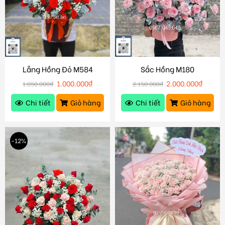
Lẵng Hồng Đỏ M584
Sắc Hồng M180
1.000.000
₫
2.000.000
₫
1.050.000
₫
2.150.000
₫
Chi tiết
Giỏ hàng
Chi tiết
Giỏ hàng
-12%