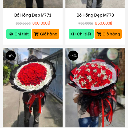
Bó Hồng Đẹp M771
Bó Hồng Đẹp M770
800.000
₫
850.000
₫
850.000
₫
950.000
₫
Chi tiết
Giỏ hàng
Chi tiết
Giỏ hàng
-6%
-4%