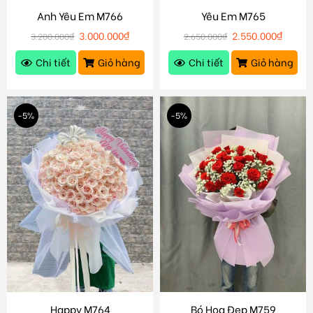
Anh Yêu Em M766
Yêu Em M765
3.000.000
₫
2.550.000
₫
3.200.000
₫
2.650.000
₫
Chi tiết
Giỏ hàng
Chi tiết
Giỏ hàng
-5%
-5%
Happy M764
Bó Hoa Đẹp M759