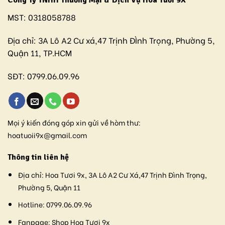
Công Ty TNHH Thương Mại & Dịch Vụ Hoa Tươi 9X
MST:
0318058788
Địa chỉ:
3A Lô A2 Cư xá,47 Trịnh ĐÌnh Trọng, Phường 5,
Quận 11, TP.HCM
SĐT:
0799.06.09.96
Mọi ý kiến đóng góp xin gửi về hòm thư:
hoatuoii9x@gmail.com
Thông tin liên hệ
Địa chỉ:
Hoa Tươi 9x, 3A Lô A2 Cư Xá,47 Trịnh Đình Trọng,
Phường 5, Quận 11
Hotline:
0799.06.09.96
Fanpage:
Shop Hoa Tươi 9x