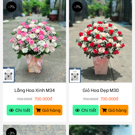
-7%
-7%
Lẵng Hoa Xinh M34
Giỏ Hoa Đẹp M30
700.000
₫
700.000
₫
750.000
₫
750.000
₫
Chi tiết
Giỏ hàng
Chi tiết
Giỏ hàng
-3%