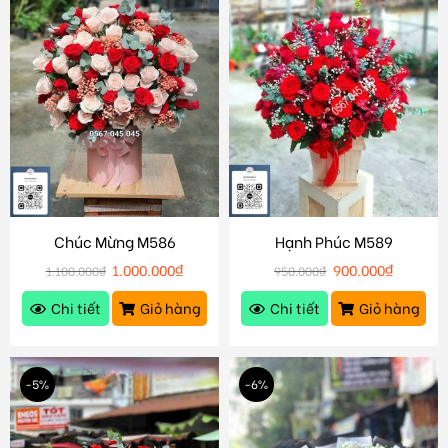
Chúc Mừng M586
Hạnh Phúc M589
1.000.000
₫
900.000
₫
1.100.000
₫
950.000
₫
Chi tiết
Giỏ hàng
Chi tiết
Giỏ hàng
-5%
-6%