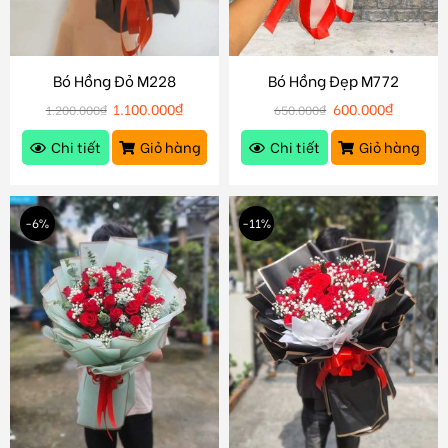
Bó Hồng Đỏ M228
Bó Hồng Đẹp M772
1.100.000
₫
600.000
₫
1.200.000
₫
650.000
₫
Chi tiết
Giỏ hàng
Chi tiết
Giỏ hàng
-6%
-11%