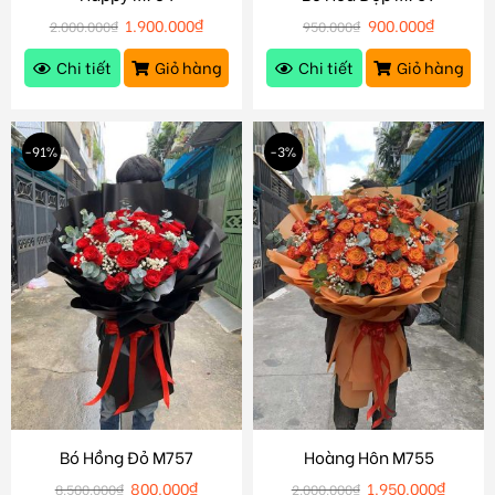
1.900.000
₫
900.000
₫
2.000.000
₫
950.000
₫
Chi tiết
Giỏ hàng
Chi tiết
Giỏ hàng
-91%
-3%
Bó Hồng Đỏ M757
Hoàng Hôn M755
800.000
₫
1.950.000
₫
8.500.000
₫
2.000.000
₫