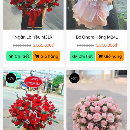
Ngàn Lời Yêu M319
Bó Ohara Hồng M241
3.050.000
₫
1.850.000
₫
3.250.000
₫
1.950.000
₫
Chi tiết
Giỏ hàng
Chi tiết
Giỏ hàng
-3%
-5%