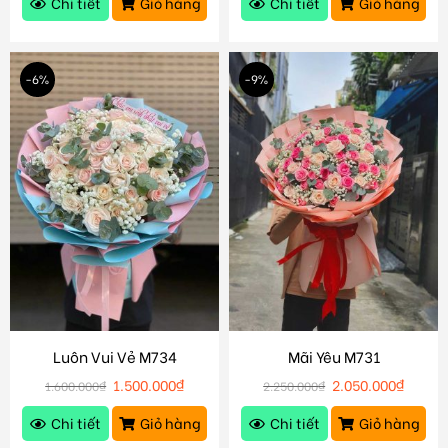
Chi tiết
Giỏ hàng
Chi tiết
Giỏ hàng
-6%
-9%
Luôn Vui Vẻ M734
Mãi Yêu M731
1.500.000
₫
2.050.000
₫
1.600.000
₫
2.250.000
₫
Chi tiết
Giỏ hàng
Chi tiết
Giỏ hàng