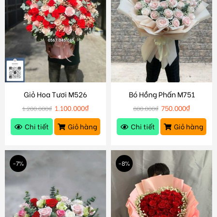
Giỏ Hoa Tươi M526
Bó Hồng Phấn M751
1.100.000
₫
750.000
₫
1.200.000
₫
800.000
₫
Chi tiết
Giỏ hàng
Chi tiết
Giỏ hàng
-7%
-8%