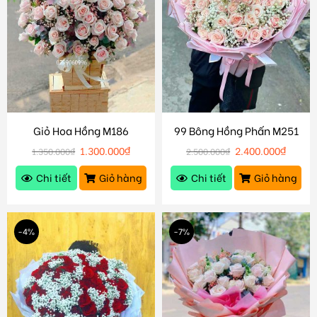
Giỏ Hoa Hồng M186
99 Bông Hồng Phấn M251
1.300.000
₫
2.400.000
₫
1.350.000
₫
2.500.000
₫
Chi tiết
Giỏ hàng
Chi tiết
Giỏ hàng
-4%
-7%