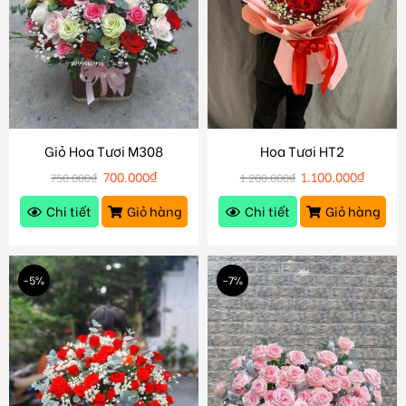
Giỏ Hoa Tươi M308
Hoa Tươi HT2
700.000
₫
1.100.000
₫
750.000
₫
1.200.000
₫
Chi tiết
Giỏ hàng
Chi tiết
Giỏ hàng
-5%
-7%