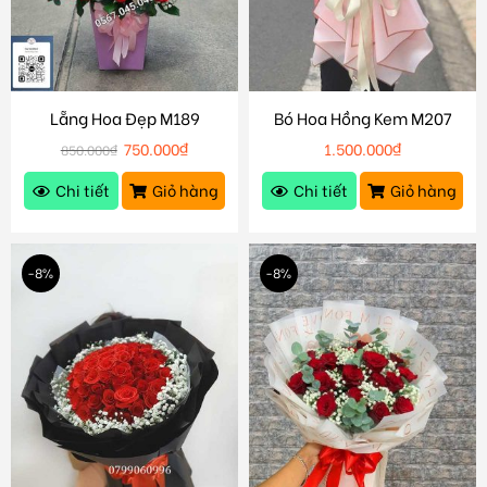
Lẵng Hoa Đẹp M189
Bó Hoa Hồng Kem M207
750.000
₫
1.500.000
₫
850.000
₫
Chi tiết
Giỏ hàng
Chi tiết
Giỏ hàng
-8%
-8%