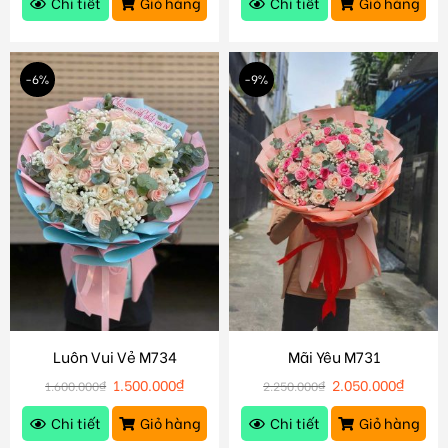
Chi tiết
Giỏ hàng
Chi tiết
Giỏ hàng
-6%
-9%
Luôn Vui Vẻ M734
Mãi Yêu M731
1.500.000
₫
2.050.000
₫
1.600.000
₫
2.250.000
₫
Chi tiết
Giỏ hàng
Chi tiết
Giỏ hàng