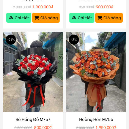
1.900.000
₫
900.000
₫
2.000.000
₫
950.000
₫
Chi tiết
Giỏ hàng
Chi tiết
Giỏ hàng
-91%
-3%
Bó Hồng Đỏ M757
Hoàng Hôn M755
800.000
₫
1.950.000
₫
8.500.000
₫
2.000.000
₫