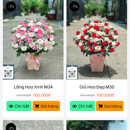
-7%
-7%
Lẵng Hoa Xinh M34
Giỏ Hoa Đẹp M30
700.000
₫
700.000
₫
750.000
₫
750.000
₫
Chi tiết
Giỏ hàng
Chi tiết
Giỏ hàng
-3%