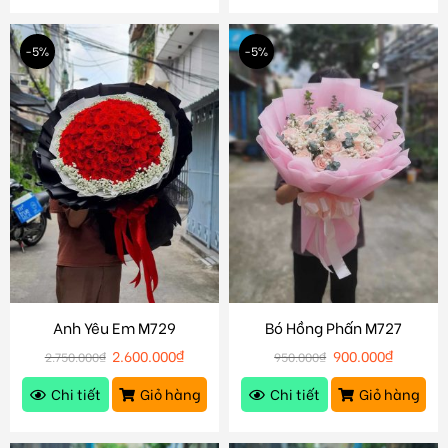
-5%
-5%
Anh Yêu Em M729
Bó Hồng Phấn M727
2.600.000
₫
900.000
₫
2.750.000
₫
950.000
₫
Chi tiết
Giỏ hàng
Chi tiết
Giỏ hàng