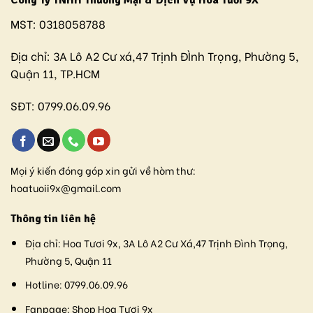
Công Ty TNHH Thương Mại & Dịch Vụ Hoa Tươi 9X
MST:
0318058788
Địa chỉ:
3A Lô A2 Cư xá,47 Trịnh ĐÌnh Trọng, Phường 5,
Quận 11, TP.HCM
SĐT:
0799.06.09.96
Mọi ý kiến đóng góp xin gửi về hòm thư:
hoatuoii9x@gmail.com
Thông tin liên hệ
Địa chỉ:
Hoa Tươi 9x, 3A Lô A2 Cư Xá,47 Trịnh Đình Trọng,
Phường 5, Quận 11
Hotline:
0799.06.09.96
Fanpage:
Shop Hoa Tươi 9x