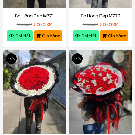
Bó Hồng Đẹp M771
Bó Hồng Đẹp M770
800.000
₫
850.000
₫
850.000
₫
950.000
₫
Chi tiết
Giỏ hàng
Chi tiết
Giỏ hàng
-6%
-4%