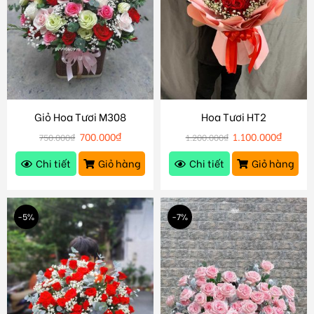
Giỏ Hoa Tươi M308
Hoa Tươi HT2
700.000
₫
1.100.000
₫
750.000
₫
1.200.000
₫
Chi tiết
Giỏ hàng
Chi tiết
Giỏ hàng
-5%
-7%