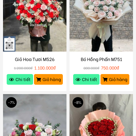
Giỏ Hoa Tươi M526
Bó Hồng Phấn M751
1.100.000
₫
750.000
₫
1.200.000
₫
800.000
₫
Chi tiết
Giỏ hàng
Chi tiết
Giỏ hàng
-7%
-8%