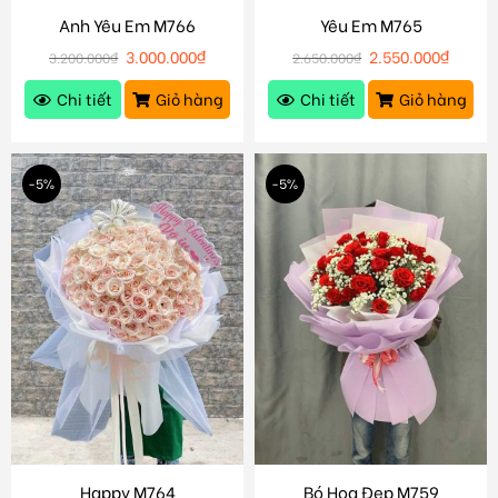
Anh Yêu Em M766
Yêu Em M765
3.000.000
₫
2.550.000
₫
3.200.000
₫
2.650.000
₫
Chi tiết
Giỏ hàng
Chi tiết
Giỏ hàng
-5%
-5%
Happy M764
Bó Hoa Đẹp M759