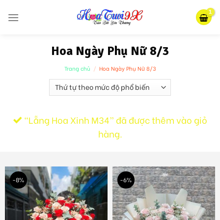
Skip
to
content
Hoa Ngày Phụ Nữ 8/3
Trang chủ
/
Hoa Ngày Phụ Nữ 8/3
“Lẵng Hoa Xinh M34” đã được thêm vào giỏ
hàng.
-8%
-6%