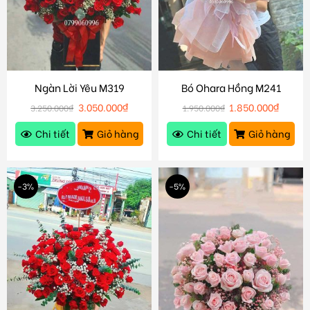
Ngàn Lời Yêu M319
Bó Ohara Hồng M241
3.050.000
₫
1.850.000
₫
3.250.000
₫
1.950.000
₫
Chi tiết
Giỏ hàng
Chi tiết
Giỏ hàng
-3%
-5%