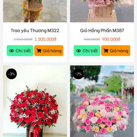
Trao yêu Thương M322
Giỏ Hồng Phấn M387
1.500.000
₫
900.000
₫
1.550.000
₫
950.000
₫
Chi tiết
Giỏ hàng
Chi tiết
Giỏ hàng
-3%
-7%