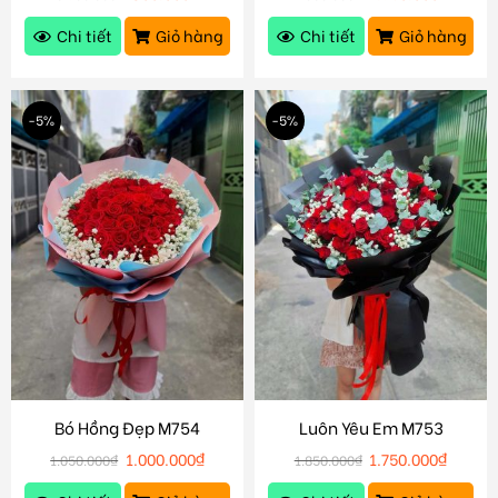
Chi tiết
Giỏ hàng
Chi tiết
Giỏ hàng
-5%
-5%
Bó Hồng Đẹp M754
Luôn Yêu Em M753
1.000.000
₫
1.750.000
₫
1.050.000
₫
1.850.000
₫