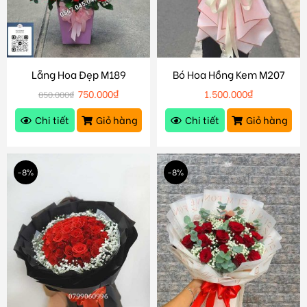
Lẵng Hoa Đẹp M189
Bó Hoa Hồng Kem M207
750.000
₫
1.500.000
₫
850.000
₫
Chi tiết
Giỏ hàng
Chi tiết
Giỏ hàng
-8%
-8%