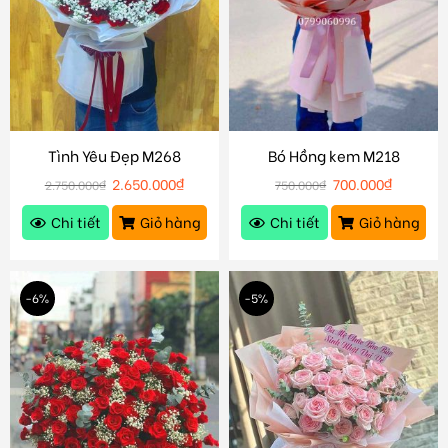
Tình Yêu Đẹp M268
Bó Hồng kem M218
2.650.000
₫
700.000
₫
2.750.000
₫
750.000
₫
Chi tiết
Giỏ hàng
Chi tiết
Giỏ hàng
-6%
-5%