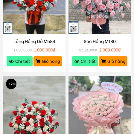
Lẵng Hồng Đỏ M584
Sắc Hồng M180
1.000.000
₫
2.000.000
₫
1.050.000
₫
2.150.000
₫
Chi tiết
Giỏ hàng
Chi tiết
Giỏ hàng
-12%