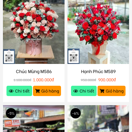
Chúc Mừng M586
Hạnh Phúc M589
1.000.000
₫
900.000
₫
1.100.000
₫
950.000
₫
Chi tiết
Giỏ hàng
Chi tiết
Giỏ hàng
-5%
-6%