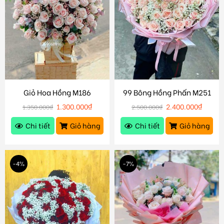
Giỏ Hoa Hồng M186
99 Bông Hồng Phấn M251
1.300.000
₫
2.400.000
₫
1.350.000
₫
2.500.000
₫
Chi tiết
Giỏ hàng
Chi tiết
Giỏ hàng
-4%
-7%