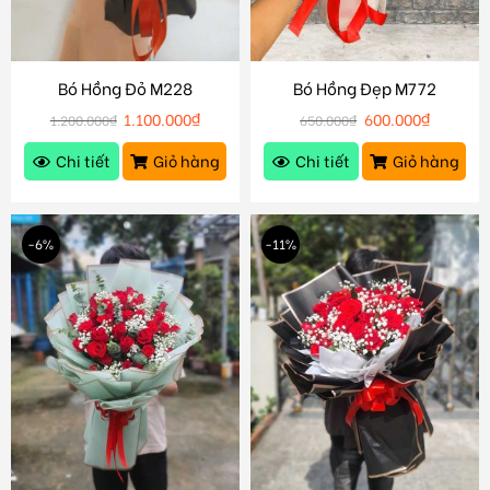
Bó Hồng Đỏ M228
Bó Hồng Đẹp M772
1.100.000
₫
600.000
₫
1.200.000
₫
650.000
₫
Chi tiết
Giỏ hàng
Chi tiết
Giỏ hàng
-6%
-11%