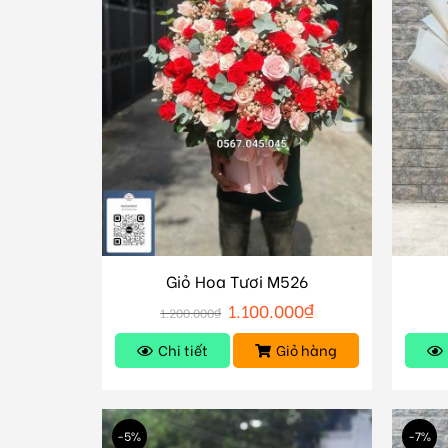
Giỏ Hoa Tươi M526
1.100.000
₫
1.200.000
₫
Chi tiết
Giỏ hàng
-5%
-7%