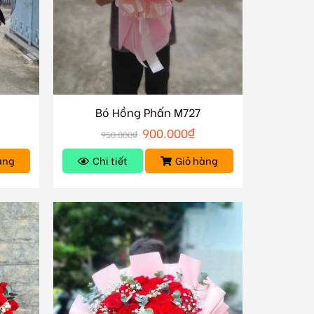
Bó Hồng Phấn M727
900.000
₫
950.000
₫
àng
Chi tiết
Giỏ hàng