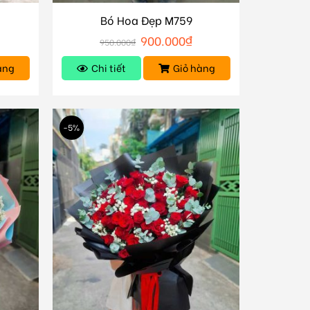
Bó Hoa Đẹp M759
900.000
₫
950.000
₫
àng
Chi tiết
Giỏ hàng
-5%