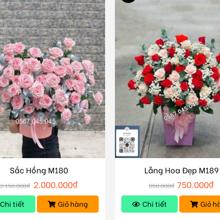
Sắc Hồng M180
Lẵng Hoa Đẹp M189
2.000.000
₫
750.000
₫
2.150.000
₫
850.000
₫
Chi tiết
Giỏ hàng
Chi tiết
Giỏ h