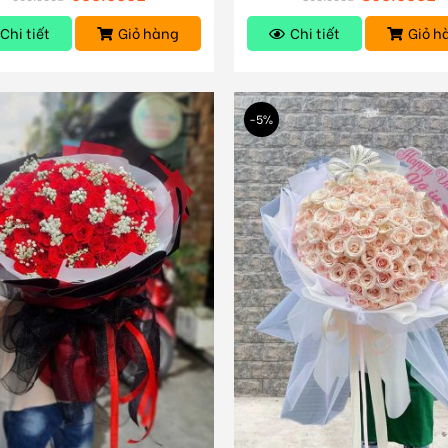
Chi tiết
Giỏ hàng
Chi tiết
Giỏ h
-5%