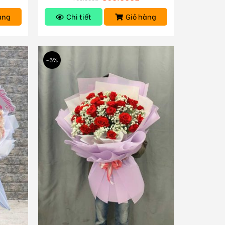
àng
Chi tiết
Giỏ hàng
-5%