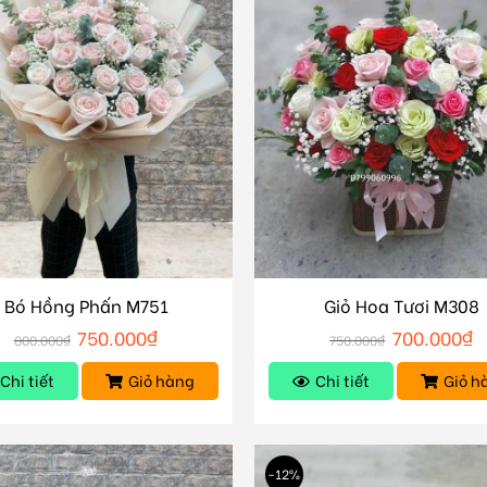
Bó Hồng Phấn M751
Giỏ Hoa Tươi M308
750.000
₫
700.000
₫
800.000
₫
750.000
₫
Chi tiết
Giỏ hàng
Chi tiết
Giỏ h
-12%