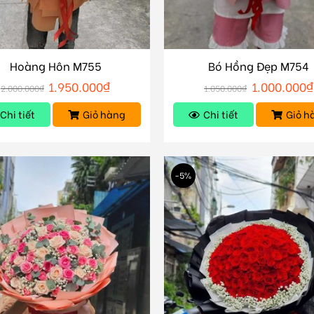
Hoàng Hôn M755
Bó Hồng Đẹp M754
1.950.000
₫
1.000.000
₫
2.000.000
₫
1.050.000
₫
Chi tiết
Giỏ hàng
Chi tiết
Giỏ h
-5%