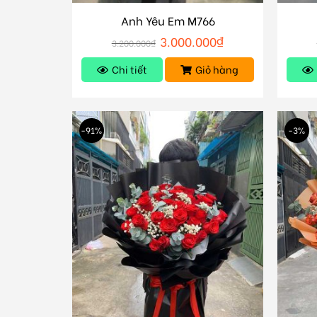
Anh Yêu Em M766
3.000.000
₫
3.200.000
₫
Chi tiết
Giỏ hàng
-91%
-3%