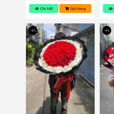
Chi tiết
Giỏ hàng
-6%
-4%