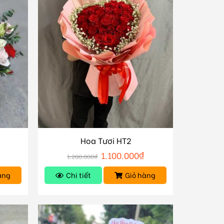
Hoa Tươi HT2
1.100.000
₫
1.200.000
₫
àng
Chi tiết
Giỏ hàng