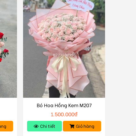
Bó Hoa Hồng Kem M207
1.500.000
₫
àng
Chi tiết
Giỏ hàng