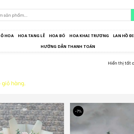
IỎ HOA
HOA TANG LỄ
HOA BÓ
HOA KHAI TRƯƠNG
LAN HỒ ĐI
HƯỚNG DẪN THANH TOÁN
Hiển thị tất 
 giỏ hàng.
-7%