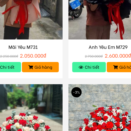
Mãi Yêu M731
Anh Yêu Em M729
2.050.000
₫
2.600.000
₫
2.250.000
₫
2.750.000
₫
Chi tiết
Giỏ hàng
Chi tiết
Giỏ h
-3%