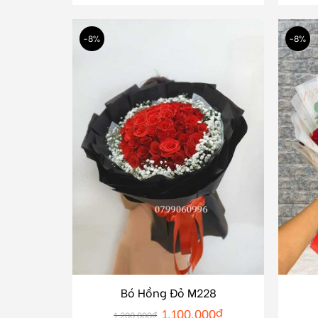
-8%
-8%
Bó Hồng Đỏ M228
1.100.000
₫
1.200.000
₫