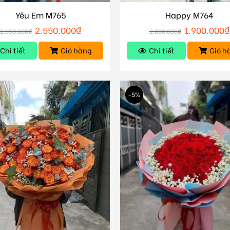
Yêu Em M765
Happy M764
2.550.000
₫
1.900.000
₫
2.650.000
₫
2.000.000
₫
Chi tiết
Giỏ hàng
Chi tiết
Giỏ h
-5%