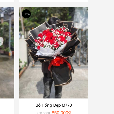
-11%
Bó Hồng Đẹp M770
850.000
₫
950.000
₫