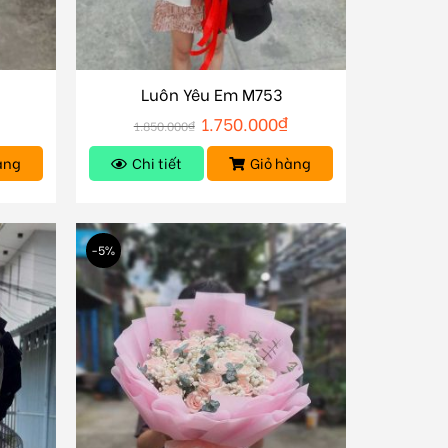
Luôn Yêu Em M753
1.750.000
₫
1.850.000
₫
àng
Chi tiết
Giỏ hàng
-5%