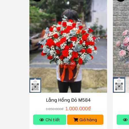
Lẵng Hồng Đỏ M584
1.000.000
₫
1.050.000
₫
Chi tiết
Giỏ hàng