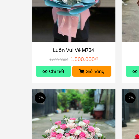
Luôn Vui Vẻ M734
1.500.000
₫
1.600.000
₫
Chi tiết
Giỏ hàng
-7%
-7%