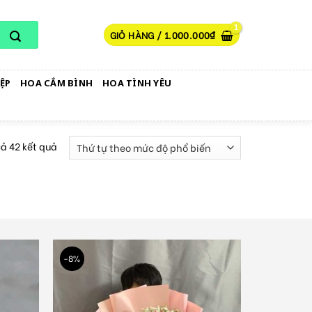
GIỎ HÀNG /
1.000.000
₫
ỆP
HOA CẮM BÌNH
HOA TÌNH YÊU
cả 42 kết quả
-8%