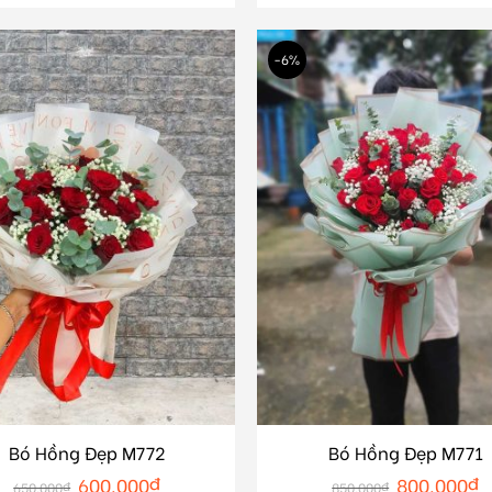
-6%
Bó Hồng Đẹp M772
Bó Hồng Đẹp M771
600.000
₫
800.000
₫
650.000
₫
850.000
₫