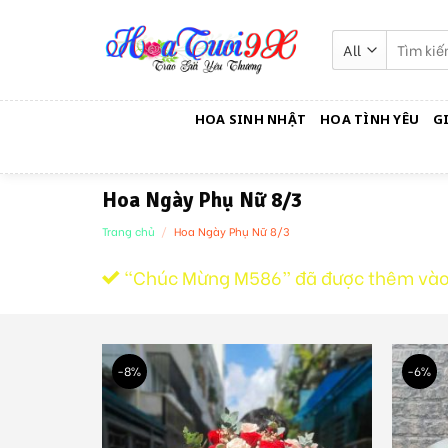
Skip
to
Tìm
kiếm:
content
HOA SINH NHẬT
HOA TÌNH YÊU
G
Hoa Ngày Phụ Nữ 8/3
Trang chủ
/
Hoa Ngày Phụ Nữ 8/3
“Chúc Mừng M586” đã được thêm vào
-8%
-6%