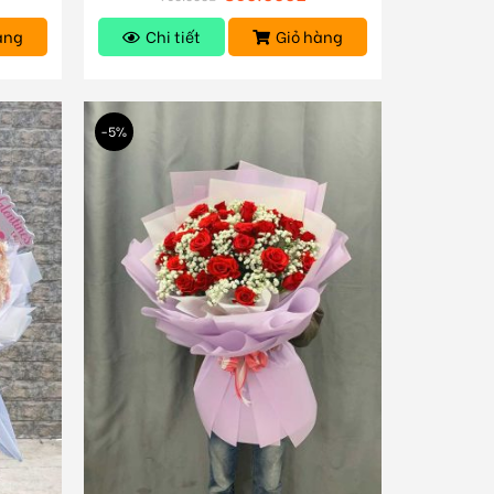
àng
Chi tiết
Giỏ hàng
-5%