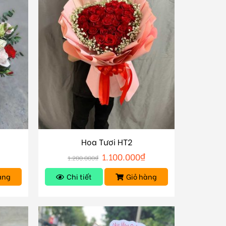
Hoa Tươi HT2
1.100.000
₫
1.200.000
₫
àng
Chi tiết
Giỏ hàng