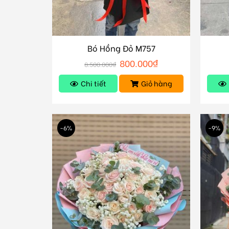
Bó Hồng Đỏ M757
800.000
₫
8.500.000
₫
Chi tiết
Giỏ hàng
-6%
-9%