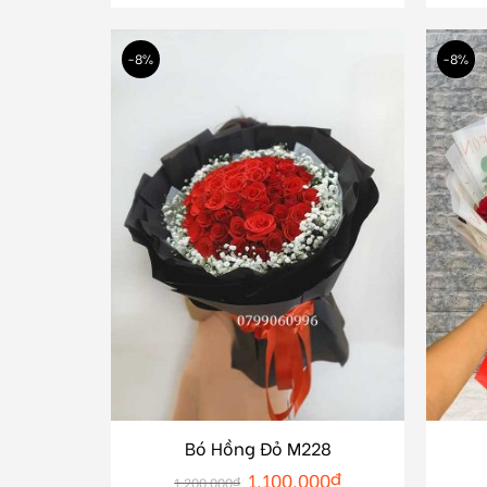
-8%
-8%
Bó Hồng Đỏ M228
1.100.000
₫
1.200.000
₫