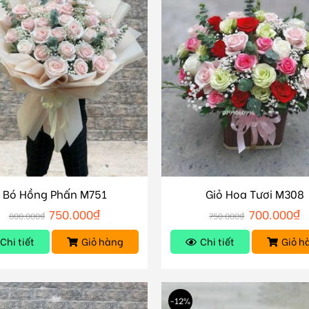
Bó Hồng Phấn M751
Giỏ Hoa Tươi M308
750.000
₫
700.000
₫
800.000
₫
750.000
₫
Chi tiết
Giỏ hàng
Chi tiết
Giỏ h
-12%