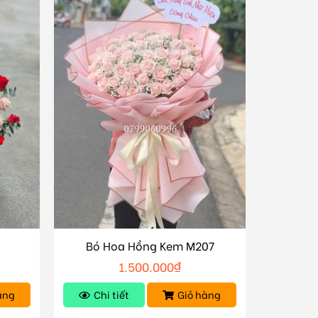
Bó Hoa Hồng Kem M207
1.500.000
₫
àng
Chi tiết
Giỏ hàng