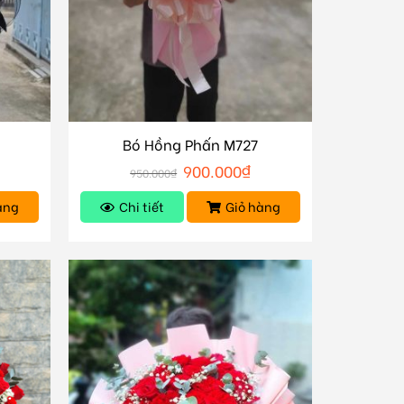
Bó Hồng Phấn M727
900.000
₫
950.000
₫
àng
Chi tiết
Giỏ hàng