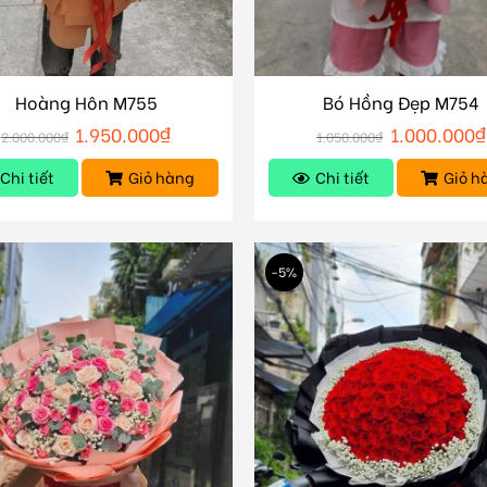
Hoàng Hôn M755
Bó Hồng Đẹp M754
1.950.000
₫
1.000.000
₫
2.000.000
₫
1.050.000
₫
Chi tiết
Giỏ hàng
Chi tiết
Giỏ h
-5%