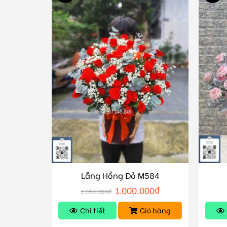
Lẵng Hồng Đỏ M584
1.000.000
₫
1.050.000
₫
Chi tiết
Giỏ hàng