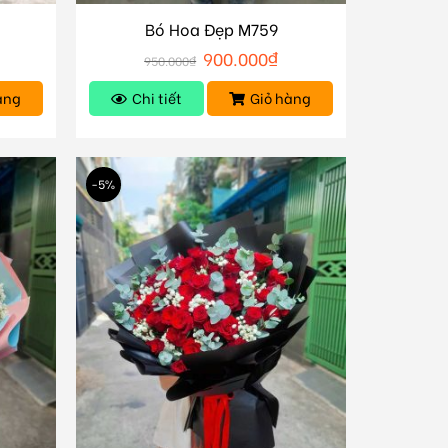
Bó Hoa Đẹp M759
900.000
₫
950.000
₫
àng
Chi tiết
Giỏ hàng
-5%