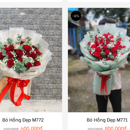
-6%
Bó Hồng Đẹp M772
Bó Hồng Đẹp M771
600.000
₫
800.000
₫
650.000
₫
850.000
₫