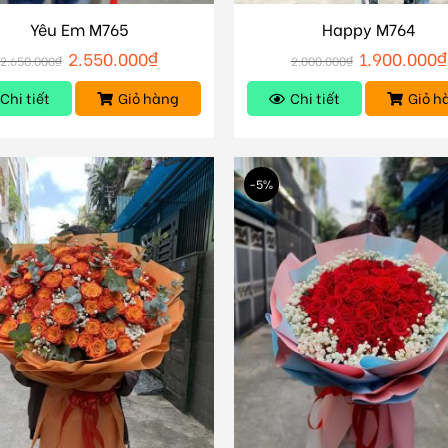
Yêu Em M765
Happy M764
2.550.000
₫
1.900.000
₫
2.650.000
₫
2.000.000
₫
Chi tiết
Giỏ hàng
Chi tiết
Giỏ h
-5%