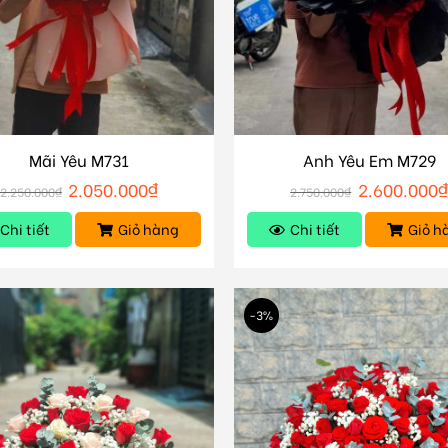
Mãi Yêu M731
Anh Yêu Em M729
2.050.000
₫
2.600.000
₫
2.250.000
₫
2.750.000
₫
Chi tiết
Giỏ hàng
Chi tiết
Giỏ h
-3%