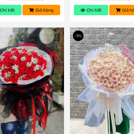
Chi tiết
Giỏ hàng
Chi tiết
Giỏ h
-5%