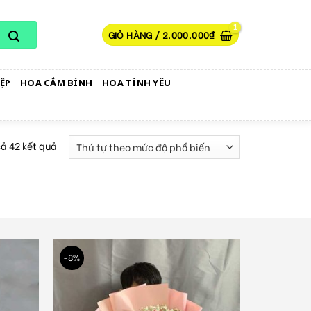
GIỎ HÀNG /
2.000.000
₫
ỆP
HOA CẮM BÌNH
HOA TÌNH YÊU
cả 42 kết quả
-8%