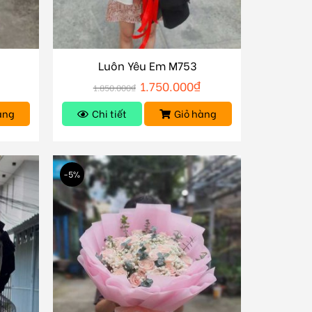
Luôn Yêu Em M753
1.750.000
₫
1.850.000
₫
àng
Chi tiết
Giỏ hàng
-5%