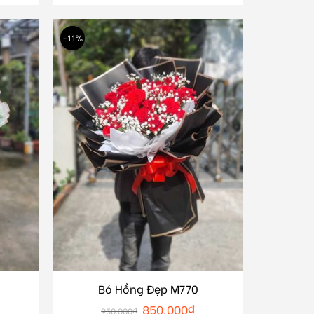
-11%
Bó Hồng Đẹp M770
850.000
₫
950.000
₫