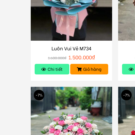
Luôn Vui Vẻ M734
1.500.000
₫
1.600.000
₫
Chi tiết
Giỏ hàng
-7%
-7%