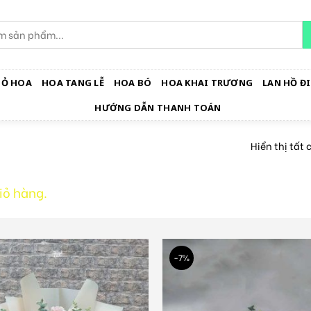
IỎ HOA
HOA TANG LỄ
HOA BÓ
HOA KHAI TRƯƠNG
LAN HỒ ĐI
HƯỚNG DẪN THANH TOÁN
Hiển thị tất 
iỏ hàng.
-7%