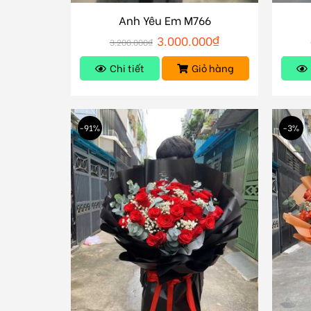
Anh Yêu Em M766
3.000.000
₫
3.200.000
₫
Chi tiết
Giỏ hàng
-91%
-3%