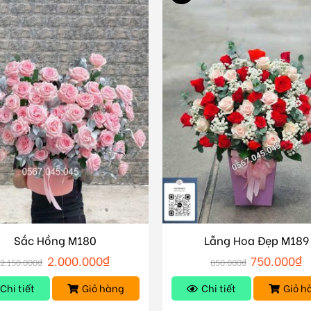
Sắc Hồng M180
Lẵng Hoa Đẹp M189
2.000.000
₫
750.000
₫
2.150.000
₫
850.000
₫
Chi tiết
Giỏ hàng
Chi tiết
Giỏ h