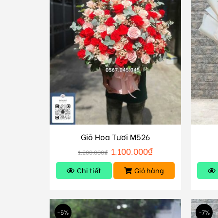
Giỏ Hoa Tươi M526
1.100.000
₫
1.200.000
₫
Chi tiết
Giỏ hàng
-5%
-7%