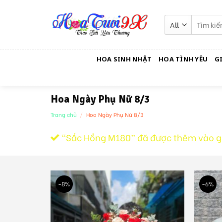
Skip
to
Tìm
kiếm:
content
HOA SINH NHẬT
HOA TÌNH YÊU
G
Hoa Ngày Phụ Nữ 8/3
Trang chủ
/
Hoa Ngày Phụ Nữ 8/3
“Sắc Hồng M180” đã được thêm vào g
-8%
-6%