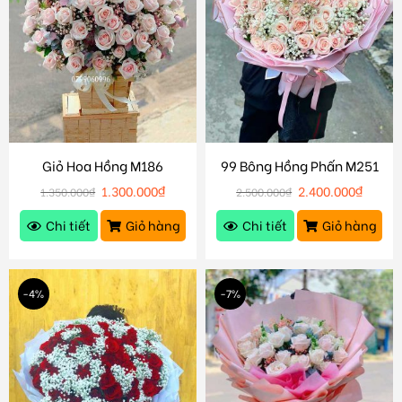
Giỏ Hoa Hồng M186
99 Bông Hồng Phấn M251
1.300.000
₫
2.400.000
₫
1.350.000
₫
2.500.000
₫
Chi tiết
Giỏ hàng
Chi tiết
Giỏ hàng
-4%
-7%