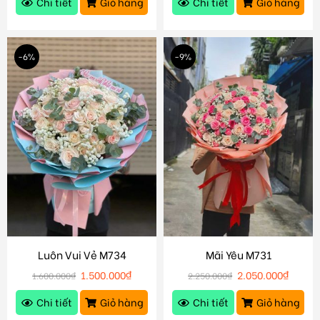
Chi tiết
Giỏ hàng
Chi tiết
Giỏ hàng
-6%
-9%
Luôn Vui Vẻ M734
Mãi Yêu M731
1.500.000
₫
2.050.000
₫
1.600.000
₫
2.250.000
₫
Chi tiết
Giỏ hàng
Chi tiết
Giỏ hàng