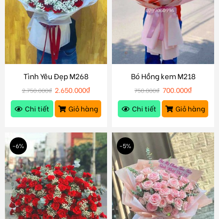
Tình Yêu Đẹp M268
Bó Hồng kem M218
2.650.000
₫
700.000
₫
2.750.000
₫
750.000
₫
Chi tiết
Giỏ hàng
Chi tiết
Giỏ hàng
-6%
-5%