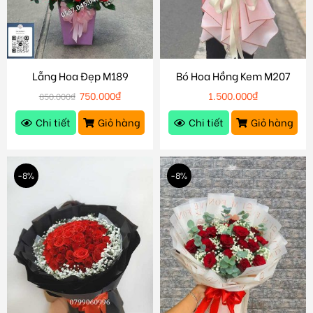
Lẵng Hoa Đẹp M189
Bó Hoa Hồng Kem M207
750.000
₫
1.500.000
₫
850.000
₫
Chi tiết
Giỏ hàng
Chi tiết
Giỏ hàng
-8%
-8%