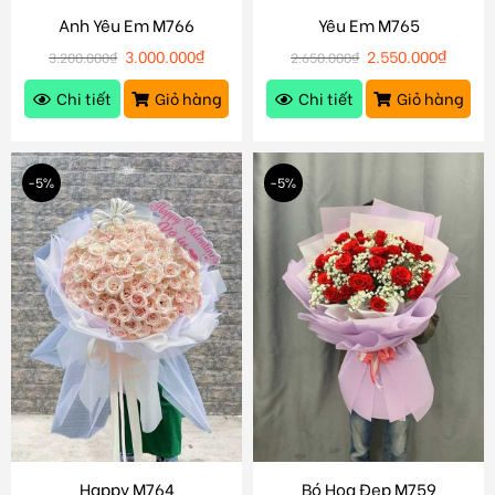
Anh Yêu Em M766
Yêu Em M765
3.000.000
₫
2.550.000
₫
3.200.000
₫
2.650.000
₫
Chi tiết
Giỏ hàng
Chi tiết
Giỏ hàng
-5%
-5%
Happy M764
Bó Hoa Đẹp M759