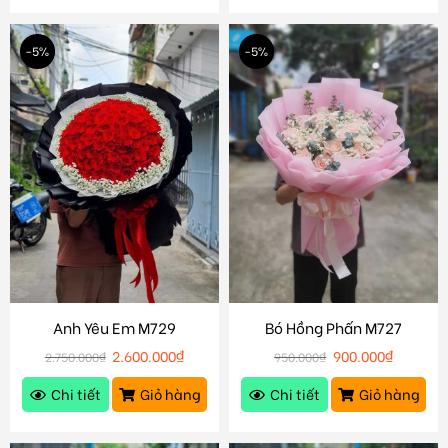
-5%
-5%
Anh Yêu Em M729
Bó Hồng Phấn M727
2.600.000
₫
900.000
₫
2.750.000
₫
950.000
₫
Chi tiết
Giỏ hàng
Chi tiết
Giỏ hàng