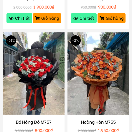
1.900.000
₫
900.000
₫
2.000.000
₫
950.000
₫
Chi tiết
Giỏ hàng
Chi tiết
Giỏ hàng
-91%
-3%
Bó Hồng Đỏ M757
Hoàng Hôn M755
800.000
₫
1.950.000
₫
8.500.000
₫
2.000.000
₫