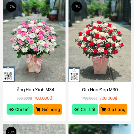
-7%
-7%
Lẵng Hoa Xinh M34
Giỏ Hoa Đẹp M30
700.000
₫
700.000
₫
750.000
₫
750.000
₫
Chi tiết
Giỏ hàng
Chi tiết
Giỏ hàng
-3%