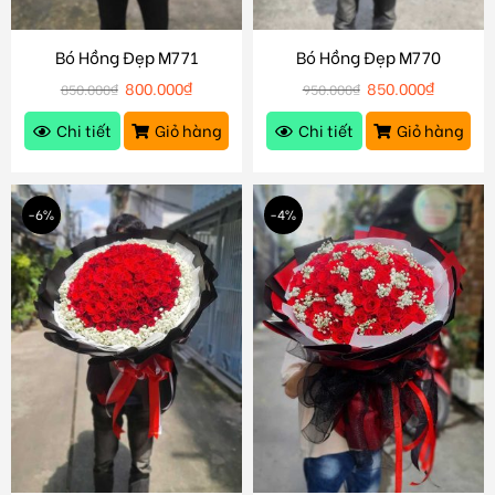
Bó Hồng Đẹp M771
Bó Hồng Đẹp M770
800.000
₫
850.000
₫
850.000
₫
950.000
₫
Chi tiết
Giỏ hàng
Chi tiết
Giỏ hàng
-6%
-4%