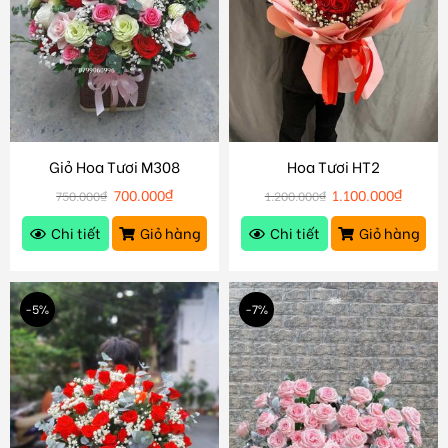
Giỏ Hoa Tươi M308
Hoa Tươi HT2
700.000
₫
1.100.000
₫
750.000
₫
1.200.000
₫
Chi tiết
Giỏ hàng
Chi tiết
Giỏ hàng
-5%
-7%