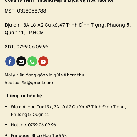
Công Ty TNHH Thương Mại & Dịch Vụ Hoa Tươi 9X
MST:
0318058788
Địa chỉ:
3A Lô A2 Cư xá,47 Trịnh ĐÌnh Trọng, Phường 5,
Quận 11, TP.HCM
SĐT:
0799.06.09.96
Mọi ý kiến đóng góp xin gửi về hòm thư:
hoatuoii9x@gmail.com
Thông tin liên hệ
Địa chỉ:
Hoa Tươi 9x, 3A Lô A2 Cư Xá,47 Trịnh Đình Trọng,
Phường 5, Quận 11
Hotline:
0799.06.09.96
Fanpage:
Shop Hoa Tươi 9x