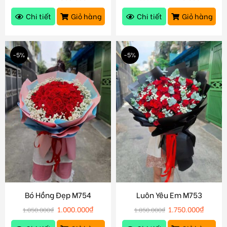
Chi tiết
Giỏ hàng
Chi tiết
Giỏ hàng
-5%
-5%
Bó Hồng Đẹp M754
Luôn Yêu Em M753
1.000.000
₫
1.750.000
₫
1.050.000
₫
1.850.000
₫