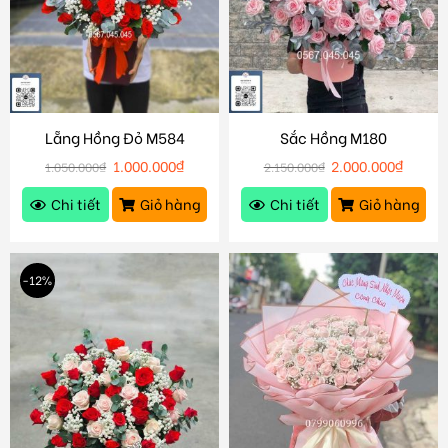
Lẵng Hồng Đỏ M584
Sắc Hồng M180
1.000.000
₫
2.000.000
₫
1.050.000
₫
2.150.000
₫
Chi tiết
Giỏ hàng
Chi tiết
Giỏ hàng
-12%