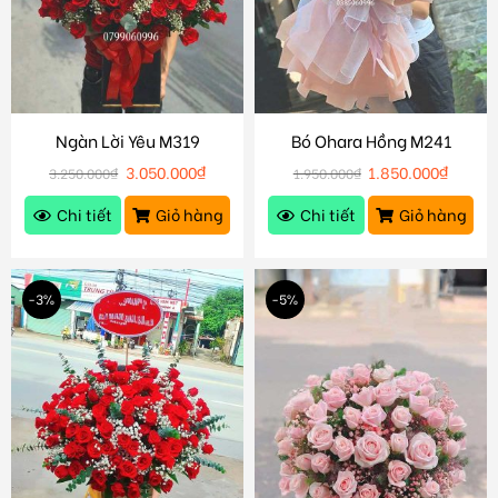
Ngàn Lời Yêu M319
Bó Ohara Hồng M241
3.050.000
₫
1.850.000
₫
3.250.000
₫
1.950.000
₫
Chi tiết
Giỏ hàng
Chi tiết
Giỏ hàng
-3%
-5%