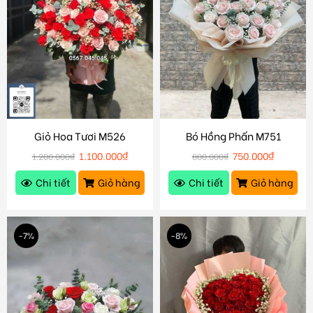
Giỏ Hoa Tươi M526
Bó Hồng Phấn M751
1.100.000
₫
750.000
₫
1.200.000
₫
800.000
₫
Chi tiết
Giỏ hàng
Chi tiết
Giỏ hàng
-7%
-8%