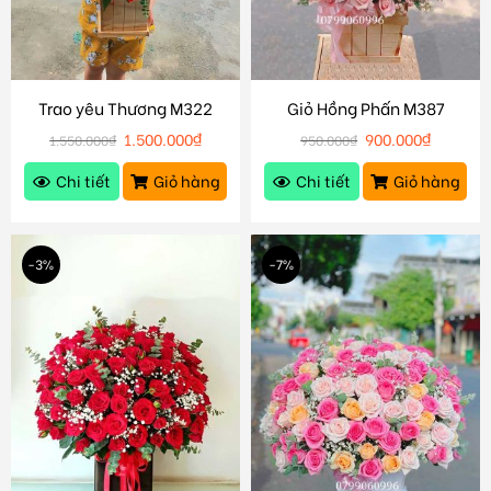
Trao yêu Thương M322
Giỏ Hồng Phấn M387
1.500.000
₫
900.000
₫
1.550.000
₫
950.000
₫
Chi tiết
Giỏ hàng
Chi tiết
Giỏ hàng
-3%
-7%