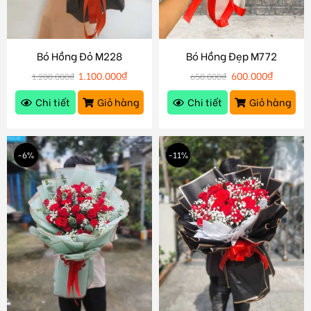
Bó Hồng Đỏ M228
Bó Hồng Đẹp M772
1.100.000
₫
600.000
₫
1.200.000
₫
650.000
₫
Chi tiết
Giỏ hàng
Chi tiết
Giỏ hàng
-6%
-11%