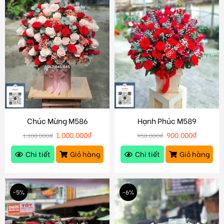
Chúc Mừng M586
Hạnh Phúc M589
1.000.000
₫
900.000
₫
1.100.000
₫
950.000
₫
Chi tiết
Giỏ hàng
Chi tiết
Giỏ hàng
-5%
-6%