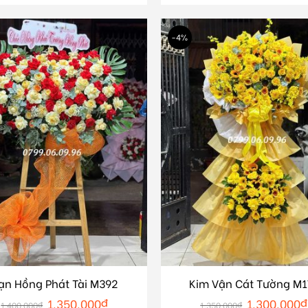
-4%
ạn Hồng Phát Tài M392
Kim Vận Cát Tường M1
1.350.000
₫
1.300.000
₫
1.400.000
₫
1.350.000
₫