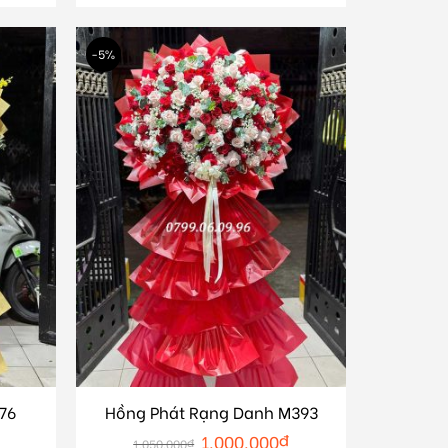
-5%
76
Hồng Phát Rạng Danh M393
1.000.000
₫
1.050.000
₫