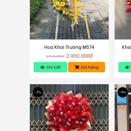
Hoa Khai Trương M574
Kha
2.450.000
₫
2.550.000
₫
Chi tiết
Giỏ hàng
-7%
-9%