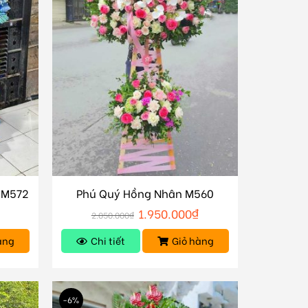
 M572
Phú Quý Hồng Nhân M560
₫
1.950.000
₫
2.050.000
₫
àng
Chi tiết
Giỏ hàng
-6%