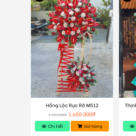
Hồng Lộc Rực Rỡ M512
Thịn
1.650.000
₫
1.750.000
₫
Chi tiết
Giỏ hàng