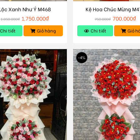
Lộc Xanh Như Ý M468
Kệ Hoa Chúc Mừng M4
1.750.000
₫
700.000
₫
1.850.000
₫
750.000
₫
Chi tiết
Giỏ hàng
Chi tiết
Giỏ h
-4%