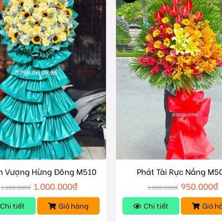
h Vượng Hừng Đông M510
Phát Tài Rực Nắng M5
1.000.000
₫
950.000
₫
1.100.000
₫
1.050.000
₫
Chi tiết
Giỏ hàng
Chi tiết
Giỏ h