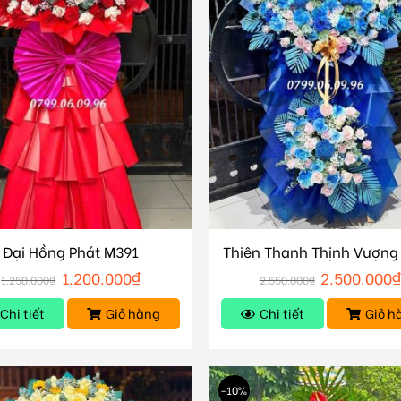
Đại Hồng Phát M391
Thiên Thanh Thịnh Vượng
1.200.000
₫
2.500.000
1.250.000
₫
2.550.000
₫
Chi tiết
Giỏ hàng
Chi tiết
Giỏ h
-10%