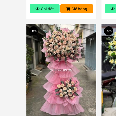
Chi tiết
Giỏ hàng
-8%
-5%