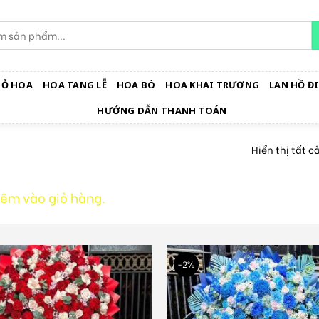
IỎ HOA
HOA TANG LỄ
HOA BÓ
HOA KHAI TRƯƠNG
LAN HỒ ĐI
HƯỚNG DẪN THANH TOÁN
Hiển thị tất c
êm vào giỏ hàng.
-2%