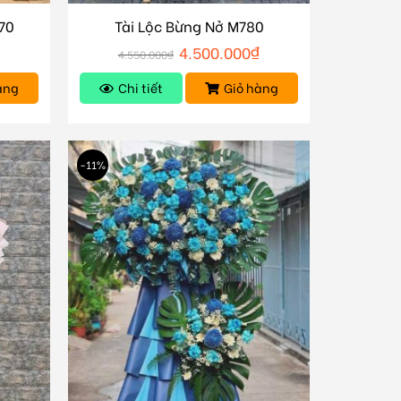
70
Tài Lộc Bừng Nở M780
4.500.000
₫
4.550.000
₫
àng
Chi tiết
Giỏ hàng
-11%