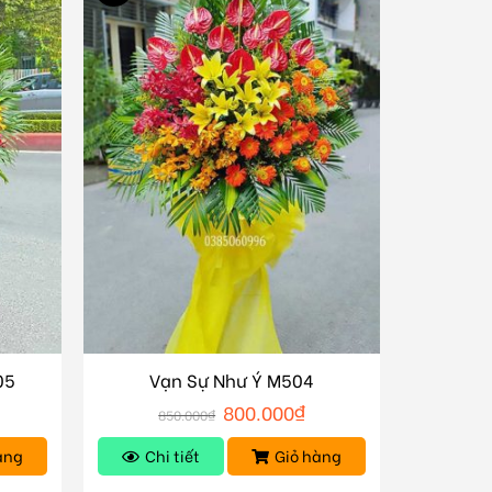
05
Vạn Sự Như Ý M504
800.000
₫
850.000
₫
àng
Chi tiết
Giỏ hàng