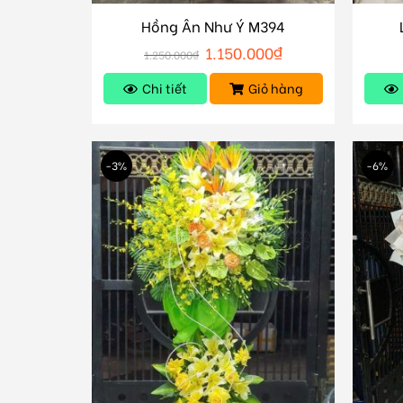
Hồng Ân Như Ý M394
1.150.000
₫
1.250.000
₫
Chi tiết
Giỏ hàng
-3%
-6%