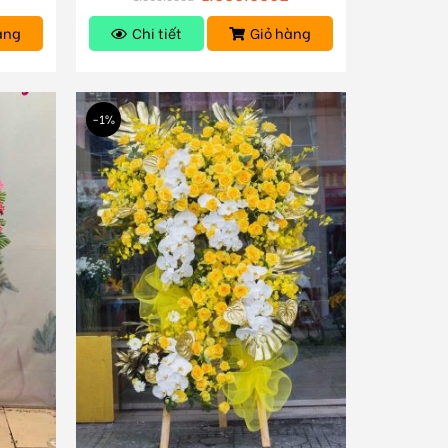
àng
Chi tiết
Giỏ hàng
-1%