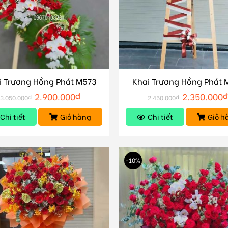
i Trương Hồng Phát M573
Khai Trương Hồng Phát 
2.900.000
₫
2.350.000
3.050.000
₫
2.450.000
₫
Chi tiết
Giỏ hàng
Chi tiết
Giỏ h
-10%