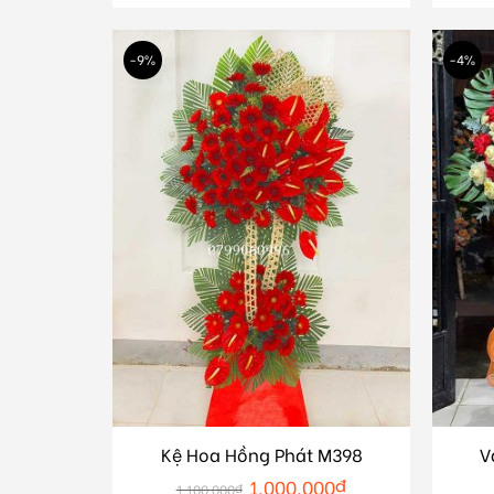
-9%
-4%
Kệ Hoa Hồng Phát M398
V
1.000.000
₫
1.100.000
₫