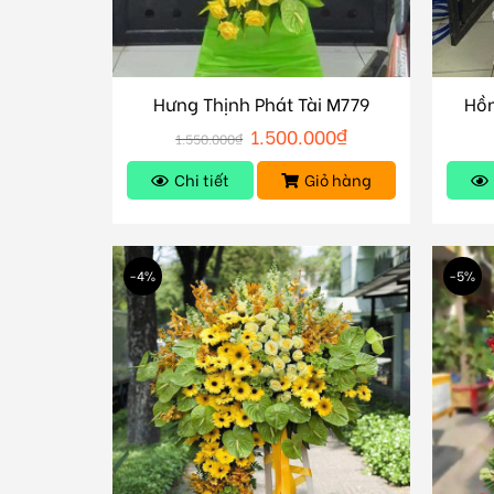
Hưng Thịnh Phát Tài M779
Hồn
1.500.000
₫
1.550.000
₫
Chi tiết
Giỏ hàng
-4%
-5%