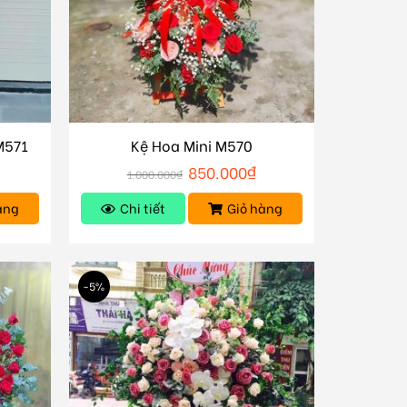
M571
Kệ Hoa Mini M570
₫
850.000
₫
1.000.000
₫
àng
Chi tiết
Giỏ hàng
-5%