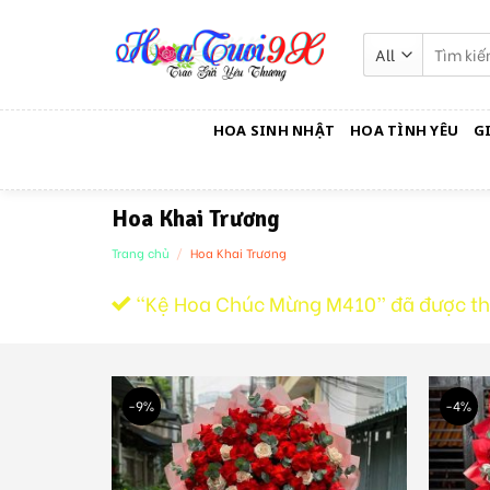
Skip
to
Tìm
kiếm:
content
HOA SINH NHẬT
HOA TÌNH YÊU
G
Hoa Khai Trương
Trang chủ
/
Hoa Khai Trương
“Kệ Hoa Chúc Mừng M410” đã được th
-9%
-4%