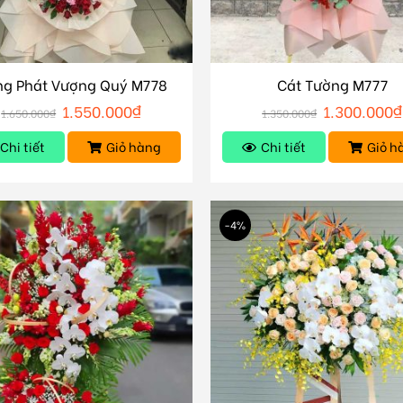
g Phát Vượng Quý M778
Cát Tường M777
1.550.000
₫
1.300.000
₫
1.650.000
₫
1.350.000
₫
Chi tiết
Giỏ hàng
Chi tiết
Giỏ h
-4%