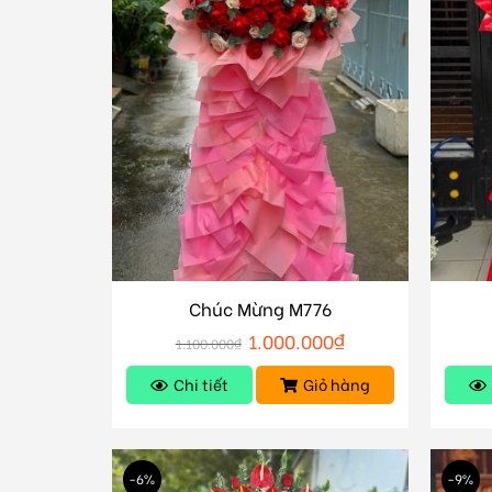
Chúc Mừng M776
1.000.000
₫
1.100.000
₫
Chi tiết
Giỏ hàng
-6%
-9%