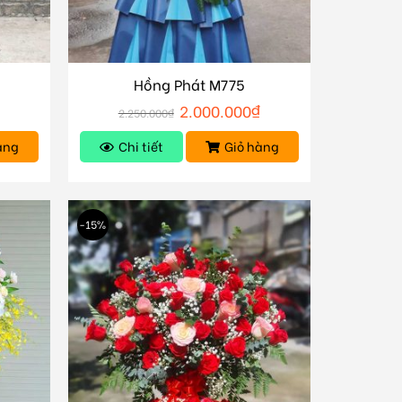
Hồng Phát M775
2.000.000
₫
2.250.000
₫
àng
Chi tiết
Giỏ hàng
-15%