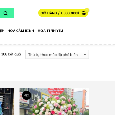
GIỎ HÀNG /
1.300.000
₫
ỆP
HOA CẮM BÌNH
HOA TÌNH YÊU
ả 108 kết quả
-5%