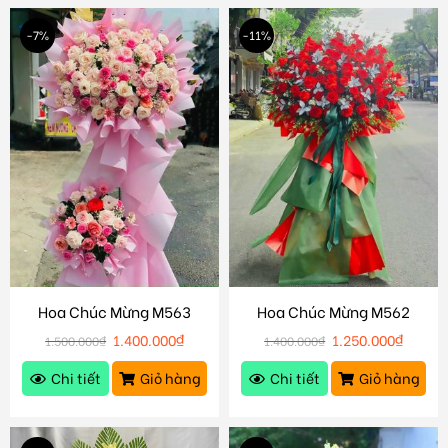
-7%
-11%
Hoa Chúc Mừng M563
Hoa Chúc Mừng M562
1.400.000
₫
1.250.000
₫
1.500.000
₫
1.400.000
₫
Chi tiết
Giỏ hàng
Chi tiết
Giỏ hàng