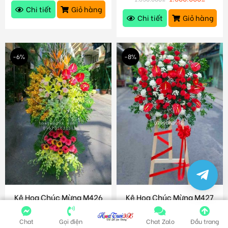
Chi tiết
Giỏ hàng
Chi tiết
Giỏ hàng
-6%
-8%
Kệ Hoa Chúc Mừng M426
Kệ Hoa Chúc Mừng M427
1.500.000
₫
1.200.000
₫
1.600.000
₫
1.300.000
₫
Chat
Gọi điện
Chat Zalo
Đầu trang