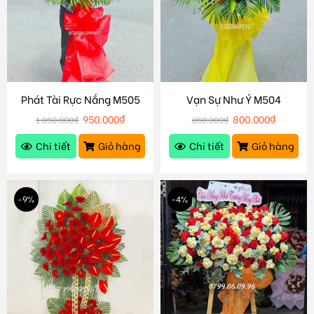
Phát Tài Rực Nắng M505
Vạn Sự Như Ý M504
950.000
₫
800.000
₫
1.050.000
₫
850.000
₫
Chi tiết
Giỏ hàng
Chi tiết
Giỏ hàng
-9%
-4%