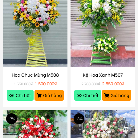
Hoa Chúc Mừng M508
Kệ Hoa Xanh M507
1.500.000
₫
2.550.000
₫
1.550.000
₫
2.700.000
₫
Chi tiết
Giỏ hàng
Chi tiết
Giỏ hàng
-7%
-8%