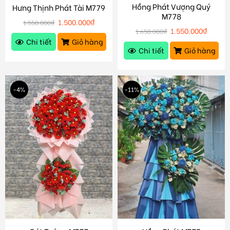
Hồng Phát Vượng Quý
Hưng Thịnh Phát Tài M779
M778
1.500.000
₫
1.550.000
₫
1.550.000
₫
1.650.000
₫
Chi tiết
Giỏ hàng
Chi tiết
Giỏ hàng
-4%
-11%