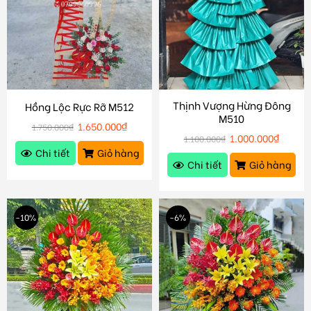
Thịnh Vượng Hừng Đông
Hồng Lộc Rực Rỡ M512
M510
1.650.000
₫
1.750.000
₫
1.000.000
₫
1.100.000
₫
Chi tiết
Giỏ hàng
Chi tiết
Giỏ hàng
-10%
-6%