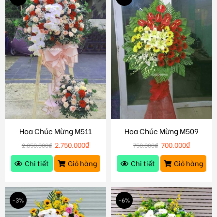
Hoa Chúc Mừng M511
Hoa Chúc Mừng M509
2.750.000
₫
700.000
₫
2.850.000
₫
750.000
₫
Chi tiết
Giỏ hàng
Chi tiết
Giỏ hàng
-3%
-6%