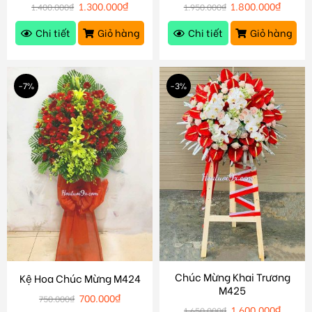
1.300.000
₫
1.800.000
₫
1.400.000
₫
1.950.000
₫
Chi tiết
Giỏ hàng
Chi tiết
Giỏ hàng
-7%
-3%
Chúc Mừng Khai Trương
Kệ Hoa Chúc Mừng M424
M425
700.000
₫
750.000
₫
1.600.000
₫
1.650.000
₫