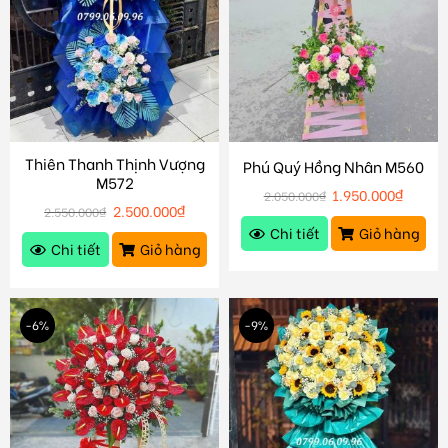
Thiên Thanh Thịnh Vượng
Phú Quý Hồng Nhân M560
M572
1.950.000
₫
2.050.000
₫
2.500.000
₫
2.550.000
₫
Chi tiết
Giỏ hàng
Chi tiết
Giỏ hàng
-6%
-9%