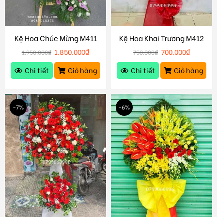
Kệ Hoa Chúc Mừng M411
Kệ Hoa Khai Trương M412
1.850.000
₫
700.000
₫
1.950.000
₫
750.000
₫
Chi tiết
Giỏ hàng
Chi tiết
Giỏ hàng
-7%
-6%