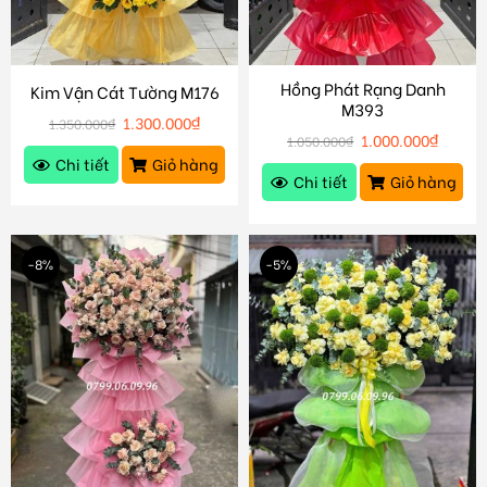
Hồng Phát Rạng Danh
Kim Vận Cát Tường M176
M393
1.300.000
₫
1.350.000
₫
1.000.000
₫
1.050.000
₫
Chi tiết
Giỏ hàng
Chi tiết
Giỏ hàng
-8%
-5%