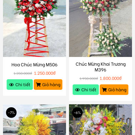
Chúc Mừng Khai Trương
Hoa Chúc Mừng M506
M396
1.250.000
₫
1.350.000
₫
1.800.000
₫
1.950.000
₫
Chi tiết
Giỏ hàng
Chi tiết
Giỏ hàng
-7%
-6%