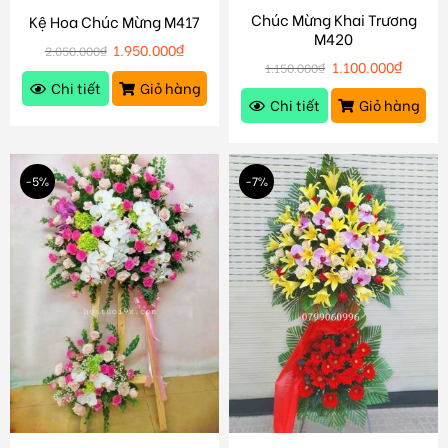
Chúc Mừng Khai Trương
Kệ Hoa Chúc Mừng M417
M420
1.950.000
₫
2.050.000
₫
1.100.000
₫
1.150.000
₫
Chi tiết
Giỏ hàng
Chi tiết
Giỏ hàng
-5%
-7%