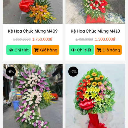
Kệ Hoa Chúc Mừng M409
Kệ Hoa Chúc Mừng M410
1.750.000
₫
1.300.000
₫
1.850.000
₫
1.450.000
₫
Chi tiết
Giỏ hàng
Chi tiết
Giỏ hàng
-5%
-7%