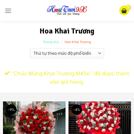
Skip
to
content
Hoa Khai Trương
Trang chủ
/
Hoa Khai Trương
“Chúc Mừng Khai Trương M456” đã được thêm
vào giỏ hàng.
-9%
-4%