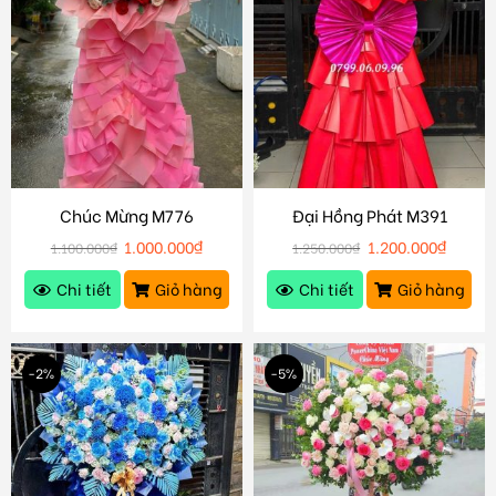
Chúc Mừng M776
Đại Hồng Phát M391
1.000.000
₫
1.200.000
₫
1.100.000
₫
1.250.000
₫
Chi tiết
Giỏ hàng
Chi tiết
Giỏ hàng
-2%
-5%