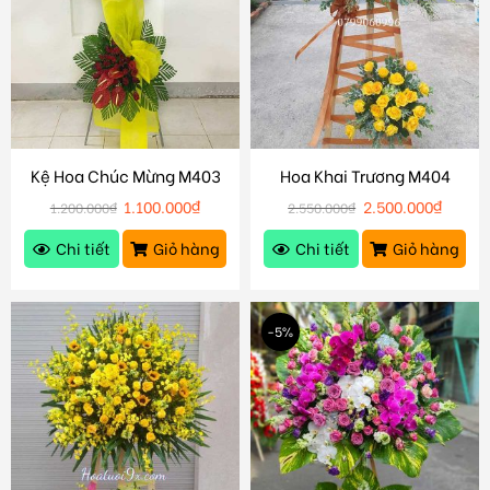
Kệ Hoa Chúc Mừng M403
Hoa Khai Trương M404
1.100.000
₫
2.500.000
₫
1.200.000
₫
2.550.000
₫
Chi tiết
Giỏ hàng
Chi tiết
Giỏ hàng
-5%