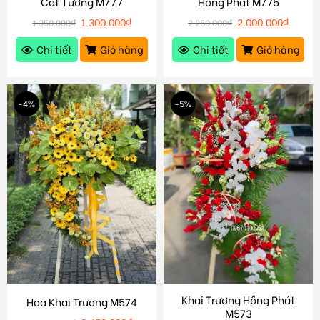
Cát Tường M777
Hồng Phát M775
1.300.000
₫
2.000.000
₫
1.350.000
₫
2.250.000
₫
Chi tiết
Giỏ hàng
Chi tiết
Giỏ hàng
-4%
-5%
Khai Trương Hồng Phát
Hoa Khai Trương M574
M573