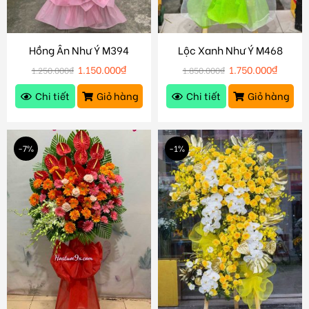
Hồng Ân Như Ý M394
Lộc Xanh Như Ý M468
1.150.000
₫
1.750.000
₫
1.250.000
₫
1.850.000
₫
Chi tiết
Giỏ hàng
Chi tiết
Giỏ hàng
-7%
-1%