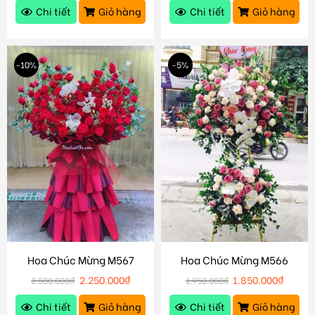
Chi tiết
Giỏ hàng
Chi tiết
Giỏ hàng
-10%
-5%
Hoa Chúc Mừng M567
Hoa Chúc Mừng M566
2.250.000
₫
1.850.000
₫
2.500.000
₫
1.950.000
₫
Chi tiết
Giỏ hàng
Chi tiết
Giỏ hàng