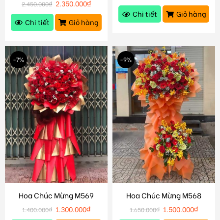
2.350.000
₫
2.450.000
₫
Chi tiết
Giỏ hàng
Chi tiết
Giỏ hàng
-7%
-9%
Hoa Chúc Mừng M569
Hoa Chúc Mừng M568
1.300.000
₫
1.500.000
₫
1.400.000
₫
1.650.000
₫