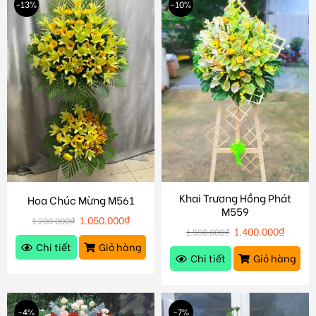
-13%
-10%
Khai Trương Hồng Phát
Hoa Chúc Mừng M561
M559
1.050.000
₫
1.200.000
₫
1.400.000
₫
1.550.000
₫
Chi tiết
Giỏ hàng
Chi tiết
Giỏ hàng
-4%
-7%