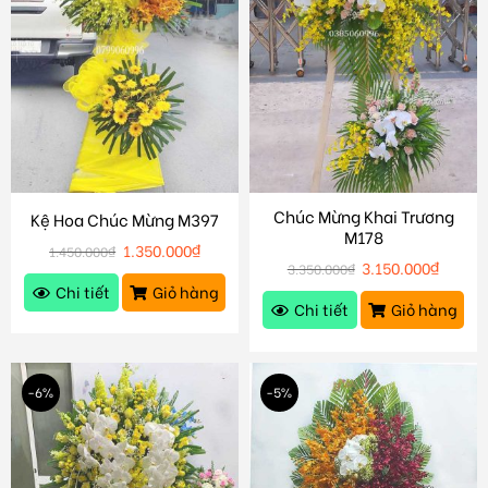
Chúc Mừng Khai Trương
Kệ Hoa Chúc Mừng M397
M178
1.350.000
₫
1.450.000
₫
3.150.000
₫
3.350.000
₫
Chi tiết
Giỏ hàng
Chi tiết
Giỏ hàng
-6%
-5%