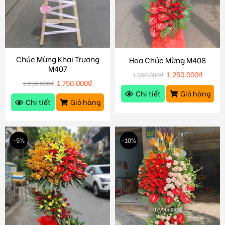
Chúc Mừng Khai Trương
Hoa Chúc Mừng M408
M407
1.250.000
₫
1.350.000
₫
1.750.000
₫
1.850.000
₫
Chi tiết
Giỏ hàng
Chi tiết
Giỏ hàng
-5%
-10%