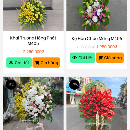
Khai Trương Hồng Phát
Kệ Hoa Chúc Mừng M406
M405
1.950.000
₫
2.050.000
₫
2.250.000
₫
Chi tiết
Giỏ hàng
Chi tiết
Giỏ hàng
-5%
-7%