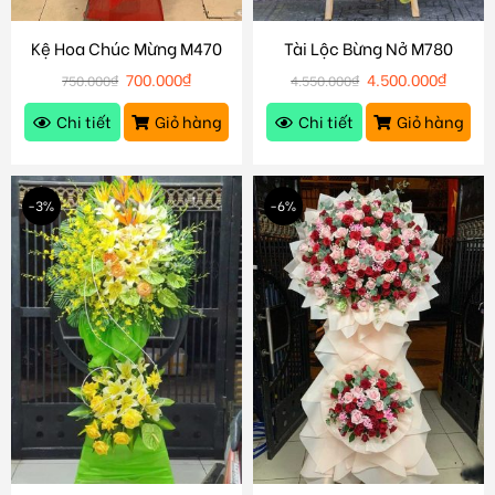
Kệ Hoa Chúc Mừng M470
Tài Lộc Bừng Nở M780
700.000
₫
4.500.000
₫
750.000
₫
4.550.000
₫
Chi tiết
Giỏ hàng
Chi tiết
Giỏ hàng
-3%
-6%