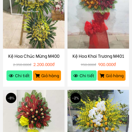
Kệ Hoa Chúc Mừng M400
Kệ Hoa Khai Trương M401
2.200.000
₫
900.000
₫
2.350.000
₫
950.000
₫
Chi tiết
Giỏ hàng
Chi tiết
Giỏ hàng
-8%
-2%