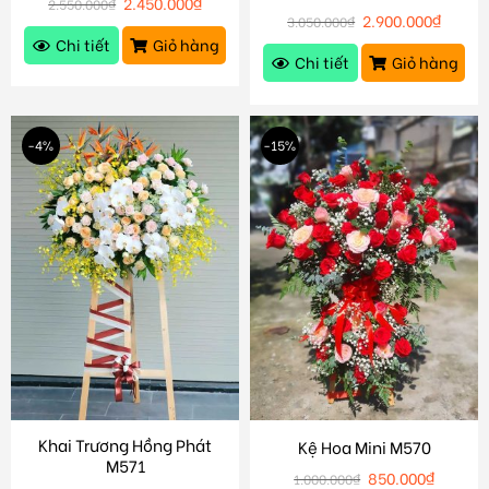
2.450.000
₫
2.550.000
₫
2.900.000
₫
3.050.000
₫
Chi tiết
Giỏ hàng
Chi tiết
Giỏ hàng
-4%
-15%
Khai Trương Hồng Phát
Kệ Hoa Mini M570
M571
850.000
₫
1.000.000
₫