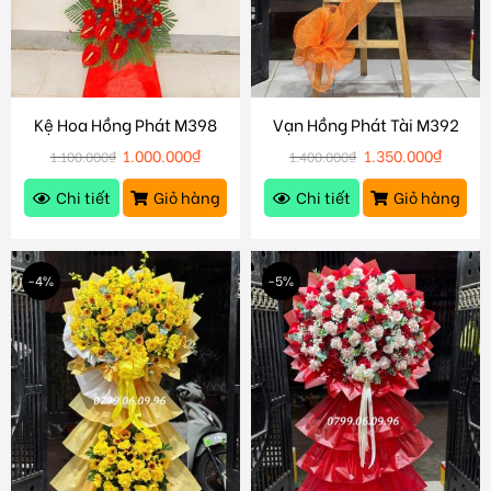
Kệ Hoa Hồng Phát M398
Vạn Hồng Phát Tài M392
1.000.000
₫
1.350.000
₫
1.100.000
₫
1.400.000
₫
Chi tiết
Giỏ hàng
Chi tiết
Giỏ hàng
-4%
-5%