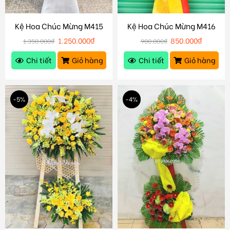
Kệ Hoa Chúc Mừng M415
Kệ Hoa Chúc Mừng M416
1.250.000
₫
850.000
₫
1.350.000
₫
900.000
₫
Chi tiết
Giỏ hàng
Chi tiết
Giỏ hàng
-5%
-4%