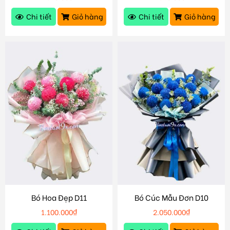
Chi tiết
Giỏ hàng
Chi tiết
Giỏ hàng
Bó Hoa Đẹp D11
Bó Cúc Mẫu Đơn D10
1.100.000
₫
2.050.000
₫