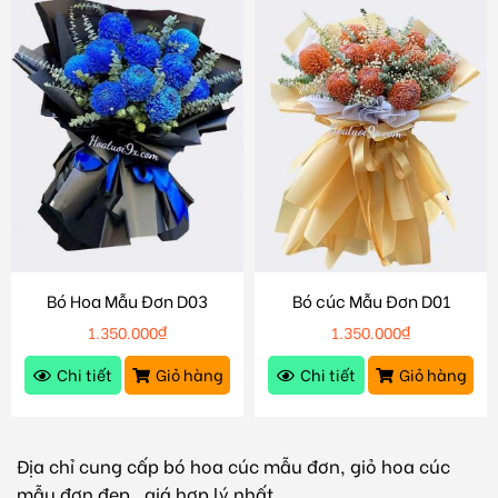
Bó Hoa Mẫu Đơn D03
Bó cúc Mẫu Đơn D01
1.350.000
₫
1.350.000
₫
Chi tiết
Giỏ hàng
Chi tiết
Giỏ hàng
Địa chỉ cung cấp bó hoa cúc mẫu đơn, giỏ hoa cúc
mẫu đơn đẹp , giá hợp lý nhất