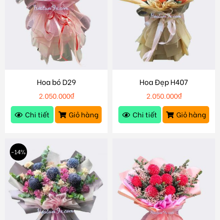
Hoa bó D29
Hoa Đẹp H407
2.050.000
₫
2.050.000
₫
Chi tiết
Giỏ hàng
Chi tiết
Giỏ hàng
-14%