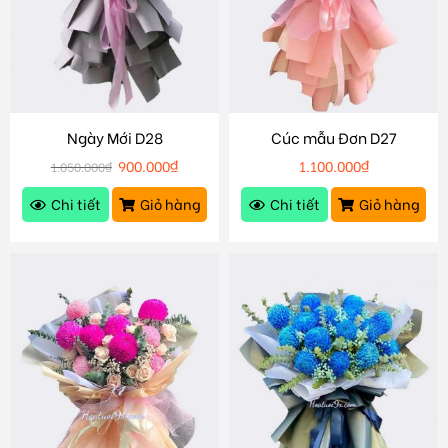
Ngày Mới D28
Cúc mẫu Đơn D27
900.000
₫
1.100.000
₫
1.050.000
₫
Chi tiết
Giỏ hàng
Chi tiết
Giỏ hàng