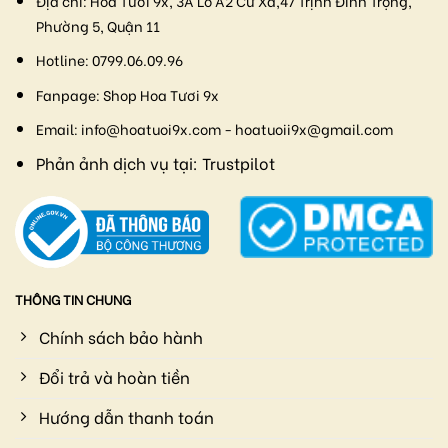
Địa chỉ:
Hoa Tươi 9x, 3A Lô A2 Cư Xá,47 Trịnh Đình Trọng,
Phường 5, Quận 11
Hotline:
0799.06.09.96
Fanpage:
Shop Hoa Tươi 9x
Email:
info@hoatuoi9x.com - hoatuoii9x@gmail.com
Phản ảnh dịch vụ tại:
Trustpilot
THÔNG TIN CHUNG
Chính sách bảo hành
Đổi trả và hoàn tiền
Hướng dẫn thanh toán