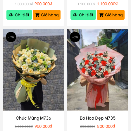
900.000
₫
1.100.000
₫
1.000.000
₫
1.200.000
₫
Chi tiết
Giỏ hàng
Chi tiết
Giỏ hàng
-5%
-6%
Chúc Mừng M736
Bó Hoa Đẹp M735
950.000
₫
800.000
₫
1.000.000
₫
850.000
₫