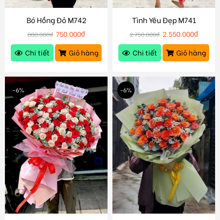
Bó Hồng Đỏ M742
Tình Yêu Đẹp M741
750.000
₫
2.550.000
₫
800.000
₫
2.750.000
₫
Chi tiết
Giỏ hàng
Chi tiết
Giỏ hàng
-6%
-6%