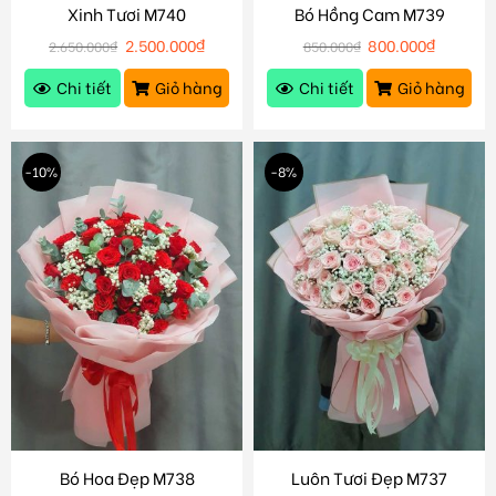
Xinh Tươi M740
Bó Hồng Cam M739
2.500.000
₫
800.000
₫
2.650.000
₫
850.000
₫
Chi tiết
Giỏ hàng
Chi tiết
Giỏ hàng
-10%
-8%
Bó Hoa Đẹp M738
Luôn Tươi Đẹp M737