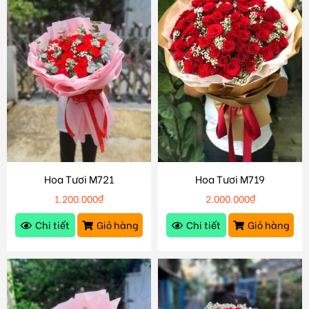
Hoa Tươi M721
Hoa Tươi M719
1.200.000
₫
2.000.000
₫
Chi tiết
Giỏ hàng
Chi tiết
Giỏ hàng