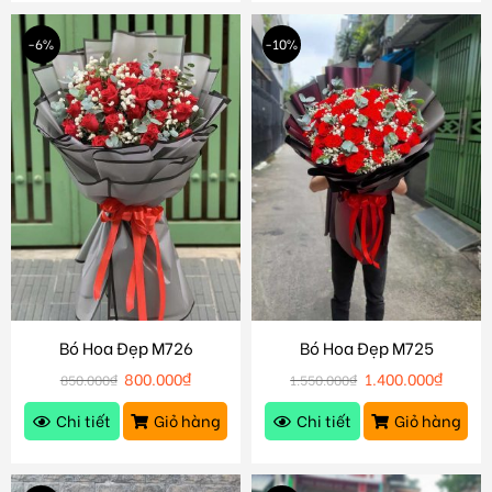
-6%
-10%
Bó Hoa Đẹp M726
Bó Hoa Đẹp M725
800.000
₫
1.400.000
₫
850.000
₫
1.550.000
₫
Chi tiết
Giỏ hàng
Chi tiết
Giỏ hàng