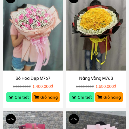
Bó Hoa Đẹp M767
Nắng Vàng M763
1.400.000
₫
1.550.000
₫
1.500.000
₫
1.650.000
₫
Chi tiết
Giỏ hàng
Chi tiết
Giỏ hàng
-6%
-5%