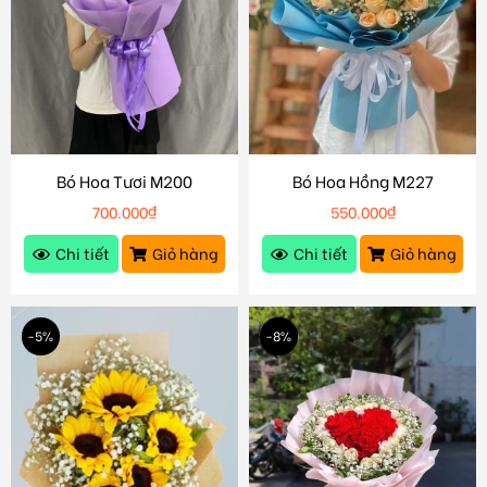
Bó Hoa Tươi M200
Bó Hoa Hồng M227
700.000
₫
550.000
₫
Chi tiết
Giỏ hàng
Chi tiết
Giỏ hàng
-5%
-8%