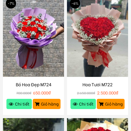
-7%
-6%
Bó Hoa Đẹp M724
Hoa Tươi M722
650.000
₫
2.500.000
₫
700.000
₫
2.650.000
₫
Chi tiết
Giỏ hàng
Chi tiết
Giỏ hàng