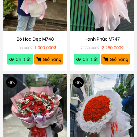
Bó Hoa Đẹp M748
Hạnh Phúc M747
1.000.000
₫
2.250.000
₫
1.100.000
₫
2.350.000
₫
Chi tiết
Giỏ hàng
Chi tiết
Giỏ hàng
-5%
-5%