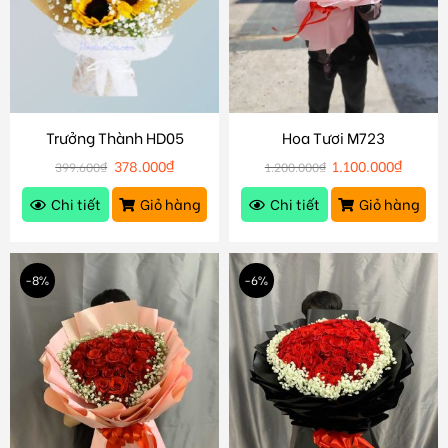
Trưởng Thành HD05
Hoa Tươi M723
378.000
₫
1.100.000
₫
399.600
₫
1.200.000
₫
Chi tiết
Giỏ hàng
Chi tiết
Giỏ hàng
-8%
-6%