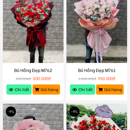
Bó Hồng Đẹp M762
Bó Hồng Đẹp M761
800.000
₫
950.000
₫
850.000
₫
1.000.000
₫
Chi tiết
Giỏ hàng
Chi tiết
Giỏ hàng
-9%
-9%