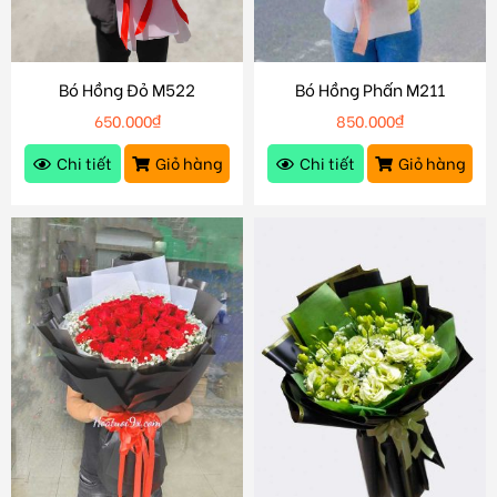
Bó Hồng Đỏ M522
Bó Hồng Phấn M211
650.000
₫
850.000
₫
Chi tiết
Giỏ hàng
Chi tiết
Giỏ hàng