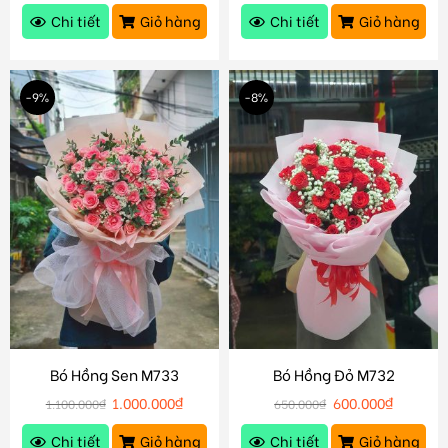
Chi tiết
Giỏ hàng
Chi tiết
Giỏ hàng
-9%
-8%
Bó Hồng Sen M733
Bó Hồng Đỏ M732
1.000.000
₫
600.000
₫
1.100.000
₫
650.000
₫
Chi tiết
Giỏ hàng
Chi tiết
Giỏ hàng