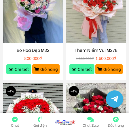
Bó Hoa Đẹp M32
Thêm Niềm Vui M278
800.000
₫
1.500.000
₫
1.550.000
₫
Chi tiết
Giỏ hàng
Chi tiết
Giỏ hàng
-4%
-4%
Chat
Gọi điện
Chat Zalo
Đầu trang