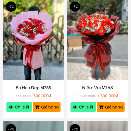
-9%
-3%
Bó Hoa Đẹp M769
Niềm Vui M768
500.000
₫
1.500.000
₫
550.000
₫
1.550.000
₫
Chi tiết
Giỏ hàng
Chi tiết
Giỏ hàng
-7%
-6%