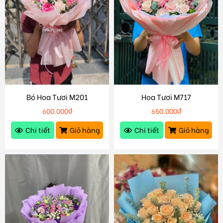
Bó Hoa Tươi M201
Hoa Tươi M717
600.000
₫
650.000
₫
Chi tiết
Giỏ hàng
Chi tiết
Giỏ hàng