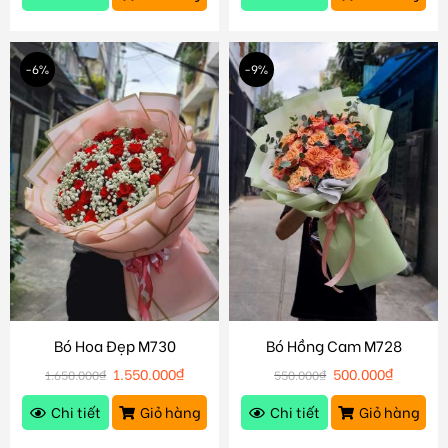
-6%
-9%
Bó Hoa Đẹp M730
Bó Hồng Cam M728
1.550.000
₫
500.000
₫
1.650.000
₫
550.000
₫
Chi tiết
Giỏ hàng
Chi tiết
Giỏ hàng