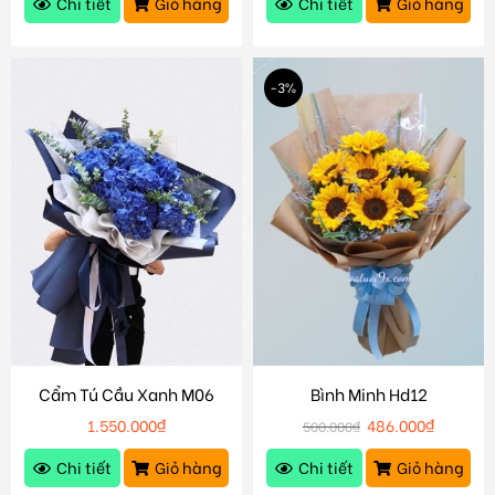
Chi tiết
Giỏ hàng
Chi tiết
Giỏ hàng
-3%
Cẩm Tú Cầu Xanh M06
Bình Minh Hd12
1.550.000
₫
486.000
₫
500.000
₫
Chi tiết
Giỏ hàng
Chi tiết
Giỏ hàng