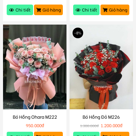
Chi tiết
Giỏ hàng
Chi tiết
Giỏ hàng
-8%
Bó Hồng Ohara M222
Bó Hồng Đỏ M226
950.000
₫
1.200.000
₫
1.300.000
₫