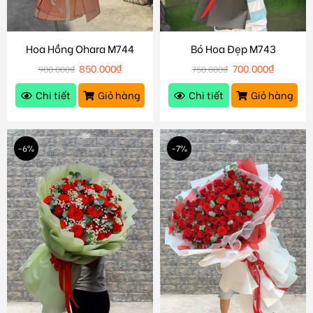
Hoa Hồng Ohara M744
Bó Hoa Đẹp M743
850.000
₫
700.000
₫
900.000
₫
750.000
₫
Chi tiết
Giỏ hàng
Chi tiết
Giỏ hàng
-6%
-7%