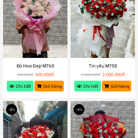
Bó Hoa Đẹp M760
Tin yêu M758
500.000
₫
2.000.000
₫
550.000
₫
2.200.000
₫
Chi tiết
Giỏ hàng
Chi tiết
Giỏ hàng
-8%
-4%