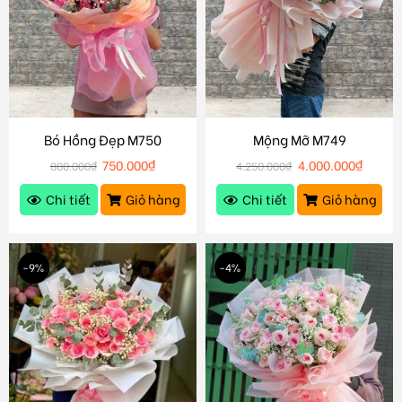
Bó Hồng Đẹp M750
Mộng Mỡ M749
750.000
₫
4.000.000
₫
800.000
₫
4.250.000
₫
Chi tiết
Giỏ hàng
Chi tiết
Giỏ hàng
-9%
-4%