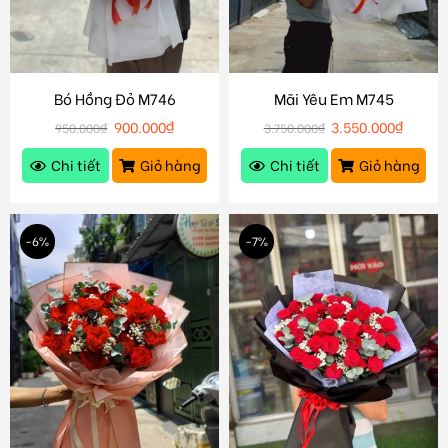
Bó Hồng Đỏ M746
Mãi Yêu Em M745
900.000
₫
3.550.000
₫
950.000
₫
3.750.000
₫
Chi tiết
Giỏ hàng
Chi tiết
Giỏ hàng
-6%
-7%