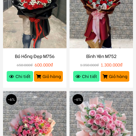
Bó Hồng Đẹp M756
Bình Yên M752
600.000
₫
1.300.000
₫
650.000
₫
1.350.000
₫
Chi tiết
Giỏ hàng
Chi tiết
Giỏ hàng
-6%
-6%