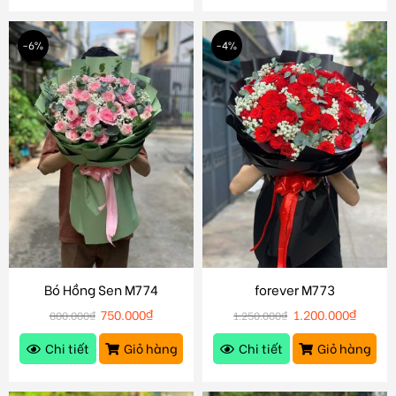
-6%
-4%
Bó Hồng Sen M774
forever M773
750.000
₫
1.200.000
₫
800.000
₫
1.250.000
₫
Chi tiết
Giỏ hàng
Chi tiết
Giỏ hàng