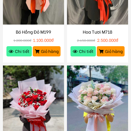
Bó Hồng Đỏ M199
Hoa Tươi M718
1.100.000
₫
2.500.000
₫
1.200.000
₫
2.650.000
₫
Chi tiết
Giỏ hàng
Chi tiết
Giỏ hàng