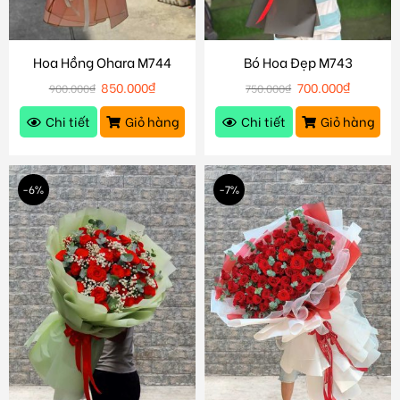
Hoa Hồng Ohara M744
Bó Hoa Đẹp M743
850.000
₫
700.000
₫
900.000
₫
750.000
₫
Chi tiết
Giỏ hàng
Chi tiết
Giỏ hàng
-6%
-7%