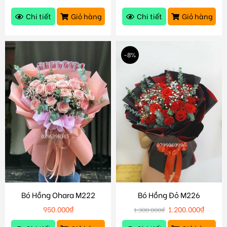
Chi tiết
Giỏ hàng
Chi tiết
Giỏ hàng
-8%
Bó Hồng Ohara M222
Bó Hồng Đỏ M226
950.000
₫
1.200.000
₫
1.300.000
₫