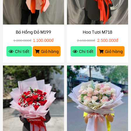
Bó Hồng Đỏ M199
Hoa Tươi M718
1.100.000
₫
2.500.000
₫
1.200.000
₫
2.650.000
₫
Chi tiết
Giỏ hàng
Chi tiết
Giỏ hàng