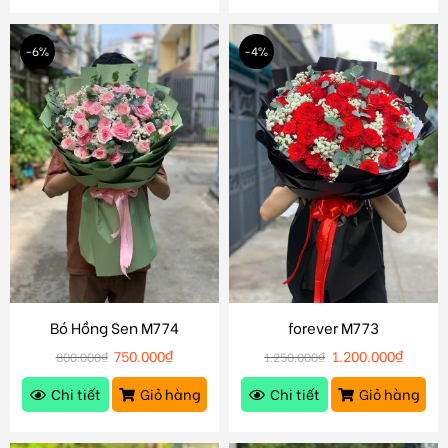
-6%
-4%
Bó Hồng Sen M774
forever M773
750.000
₫
1.200.000
₫
800.000
₫
1.250.000
₫
Chi tiết
Giỏ hàng
Chi tiết
Giỏ hàng