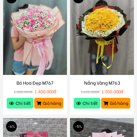
Bó Hoa Đẹp M767
Nắng Vàng M763
1.400.000
₫
1.550.000
₫
1.500.000
₫
1.650.000
₫
Chi tiết
Giỏ hàng
Chi tiết
Giỏ hàng
-6%
-5%