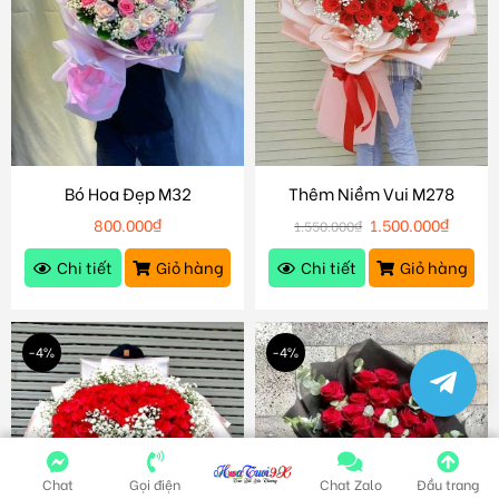
Bó Hoa Đẹp M32
Thêm Niềm Vui M278
800.000
₫
1.500.000
₫
1.550.000
₫
Chi tiết
Giỏ hàng
Chi tiết
Giỏ hàng
-4%
-4%
Chat
Gọi điện
Chat Zalo
Đầu trang