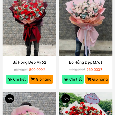
Bó Hồng Đẹp M762
Bó Hồng Đẹp M761
800.000
₫
950.000
₫
850.000
₫
1.000.000
₫
Chi tiết
Giỏ hàng
Chi tiết
Giỏ hàng
-9%
-9%