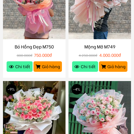
Bó Hồng Đẹp M750
Mộng Mỡ M749
750.000
₫
4.000.000
₫
800.000
₫
4.250.000
₫
Chi tiết
Giỏ hàng
Chi tiết
Giỏ hàng
-9%
-4%