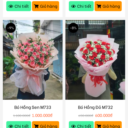
Chi tiết
Giỏ hàng
Chi tiết
Giỏ hàng
-9%
-8%
Bó Hồng Sen M733
Bó Hồng Đỏ M732
1.000.000
₫
600.000
₫
1.100.000
₫
650.000
₫
Chi tiết
Giỏ hàng
Chi tiết
Giỏ hàng