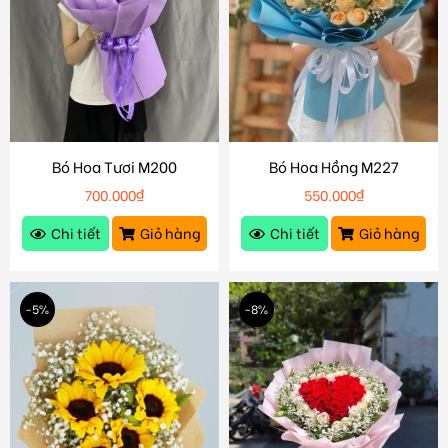
Bó Hoa Tươi M200
Bó Hoa Hồng M227
700.000
₫
550.000
₫
Chi tiết
Giỏ hàng
Chi tiết
Giỏ hàng
-5%
-8%