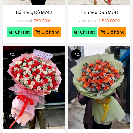
Bó Hồng Đỏ M742
Tình Yêu Đẹp M741
750.000
₫
2.550.000
₫
800.000
₫
2.750.000
₫
Chi tiết
Giỏ hàng
Chi tiết
Giỏ hàng
-6%
-6%