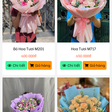
Bó Hoa Tươi M201
Hoa Tươi M717
600.000
₫
650.000
₫
Chi tiết
Giỏ hàng
Chi tiết
Giỏ hàng