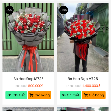
-6%
-10%
Bó Hoa Đẹp M726
Bó Hoa Đẹp M725
800.000
₫
1.400.000
₫
850.000
₫
1.550.000
₫
Chi tiết
Giỏ hàng
Chi tiết
Giỏ hàng