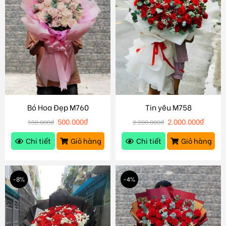
Bó Hoa Đẹp M760
Tin yêu M758
500.000
₫
2.000.000
₫
550.000
₫
2.200.000
₫
Chi tiết
Giỏ hàng
Chi tiết
Giỏ hàng
-8%
-4%