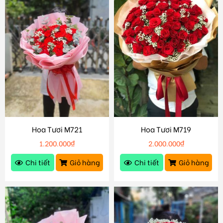
Hoa Tươi M721
Hoa Tươi M719
1.200.000
₫
2.000.000
₫
Chi tiết
Giỏ hàng
Chi tiết
Giỏ hàng