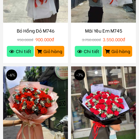
Bó Hồng Đỏ M746
Mãi Yêu Em M745
900.000
₫
3.550.000
₫
950.000
₫
3.750.000
₫
Chi tiết
Giỏ hàng
Chi tiết
Giỏ hàng
-6%
-7%