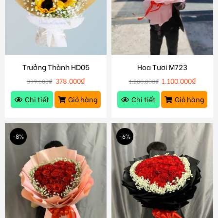
Trưởng Thành HD05
Hoa Tươi M723
378.000
₫
1.100.000
₫
399.600
₫
1.200.000
₫
Chi tiết
Giỏ hàng
Chi tiết
Giỏ hàng
-8%
-6%