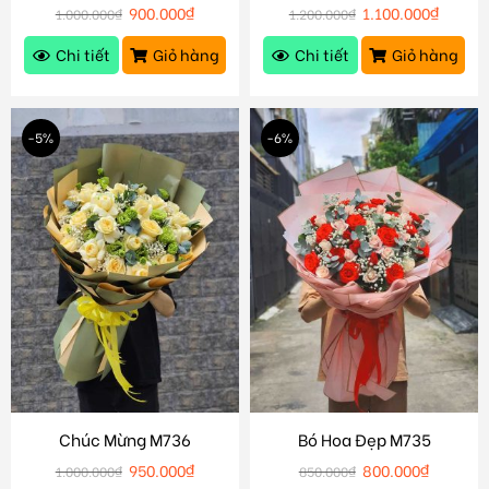
900.000
₫
1.100.000
₫
1.000.000
₫
1.200.000
₫
Chi tiết
Giỏ hàng
Chi tiết
Giỏ hàng
-5%
-6%
Chúc Mừng M736
Bó Hoa Đẹp M735
950.000
₫
800.000
₫
1.000.000
₫
850.000
₫