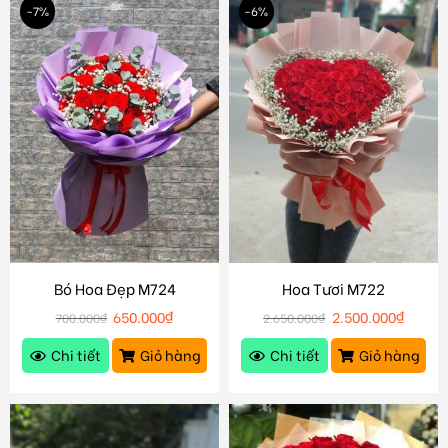
-7%
-6%
Bó Hoa Đẹp M724
Hoa Tươi M722
650.000
₫
2.500.000
₫
700.000
₫
2.650.000
₫
Chi tiết
Giỏ hàng
Chi tiết
Giỏ hàng