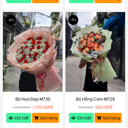
-6%
-9%
Bó Hoa Đẹp M730
Bó Hồng Cam M728
1.550.000
₫
500.000
₫
1.650.000
₫
550.000
₫
Chi tiết
Giỏ hàng
Chi tiết
Giỏ hàng