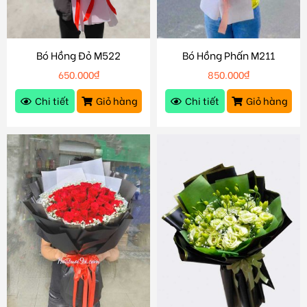
Bó Hồng Đỏ M522
Bó Hồng Phấn M211
650.000
₫
850.000
₫
Chi tiết
Giỏ hàng
Chi tiết
Giỏ hàng