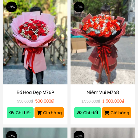
-9%
-3%
Bó Hoa Đẹp M769
Niềm Vui M768
500.000
₫
1.500.000
₫
550.000
₫
1.550.000
₫
Chi tiết
Giỏ hàng
Chi tiết
Giỏ hàng
-7%
-6%