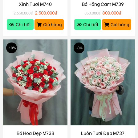
Xinh Tươi M740
Bó Hồng Cam M739
2.500.000
₫
800.000
₫
2.650.000
₫
850.000
₫
Chi tiết
Giỏ hàng
Chi tiết
Giỏ hàng
-10%
-8%
Bó Hoa Đẹp M738
Luôn Tươi Đẹp M737