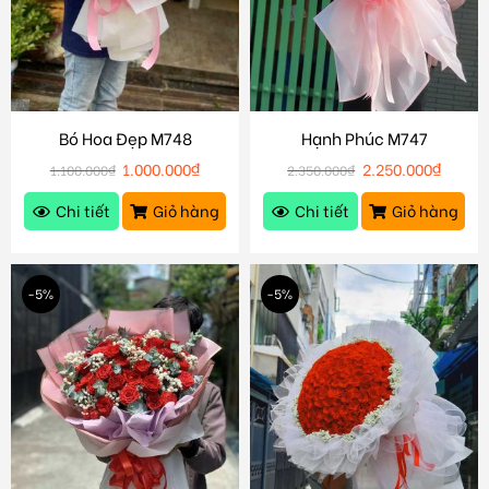
Bó Hoa Đẹp M748
Hạnh Phúc M747
1.000.000
₫
2.250.000
₫
1.100.000
₫
2.350.000
₫
Chi tiết
Giỏ hàng
Chi tiết
Giỏ hàng
-5%
-5%