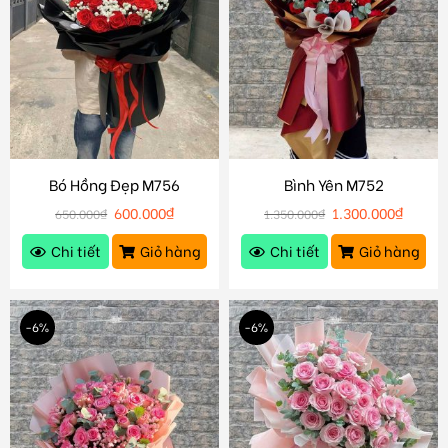
Bó Hồng Đẹp M756
Bình Yên M752
600.000
₫
1.300.000
₫
650.000
₫
1.350.000
₫
Chi tiết
Giỏ hàng
Chi tiết
Giỏ hàng
-6%
-6%