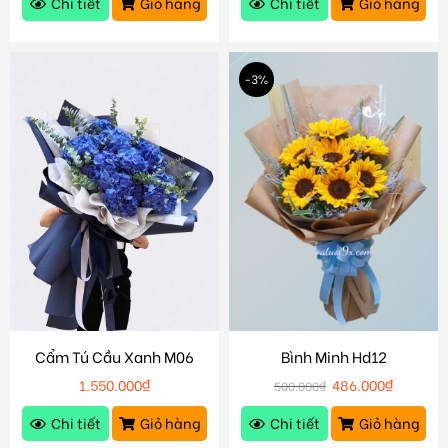
Chi tiết
Giỏ hàng
Chi tiết
Giỏ hàng
-3%
Cẩm Tú Cầu Xanh M06
Bình Minh Hd12
1.550.000
₫
486.000
₫
500.000
₫
Chi tiết
Giỏ hàng
Chi tiết
Giỏ hàng