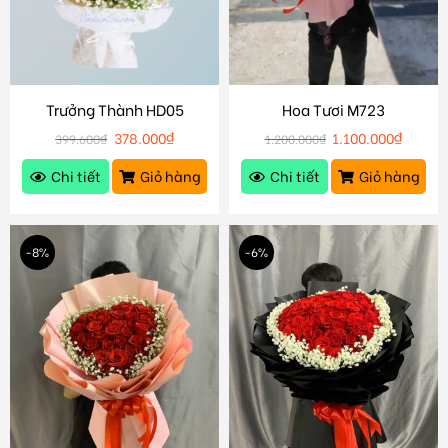
Trưởng Thành HD05
Hoa Tươi M723
378.000
₫
1.100.000
₫
399.600
₫
1.200.000
₫
Chi tiết
Giỏ hàng
Chi tiết
Giỏ hàng
-8%
-6%