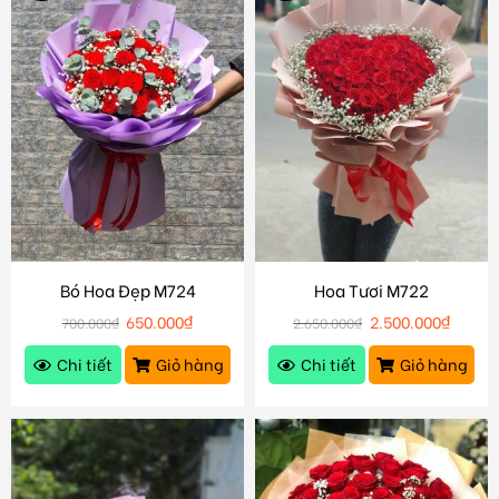
Bó Hoa Đẹp M724
Hoa Tươi M722
650.000
₫
2.500.000
₫
700.000
₫
2.650.000
₫
Chi tiết
Giỏ hàng
Chi tiết
Giỏ hàng