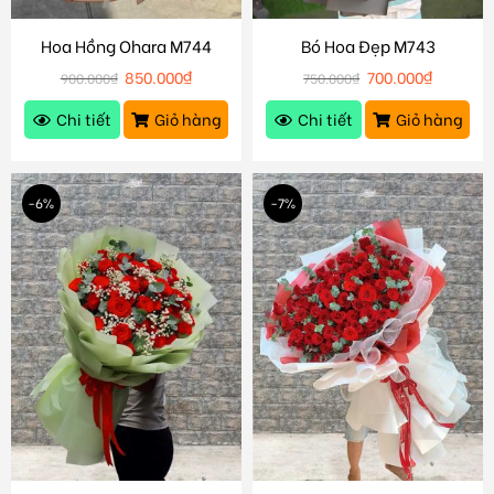
Hoa Hồng Ohara M744
Bó Hoa Đẹp M743
850.000
₫
700.000
₫
900.000
₫
750.000
₫
Chi tiết
Giỏ hàng
Chi tiết
Giỏ hàng
-6%
-7%