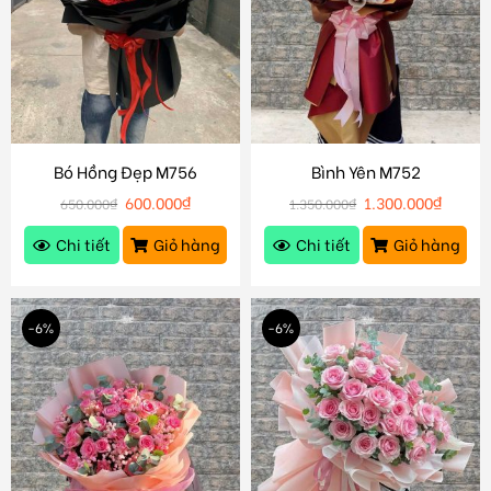
Bó Hồng Đẹp M756
Bình Yên M752
600.000
₫
1.300.000
₫
650.000
₫
1.350.000
₫
Chi tiết
Giỏ hàng
Chi tiết
Giỏ hàng
-6%
-6%