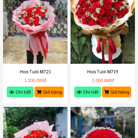
Hoa Tươi M721
Hoa Tươi M719
1.200.000
₫
2.000.000
₫
Chi tiết
Giỏ hàng
Chi tiết
Giỏ hàng