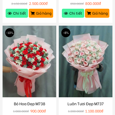
2.500.000
₫
800.000
₫
2.650.000
₫
850.000
₫
Chi tiết
Giỏ hàng
Chi tiết
Giỏ hàng
-10%
-8%
Bó Hoa Đẹp M738
Luôn Tươi Đẹp M737
900.000
₫
1.100.000
₫
1.000.000
₫
1.200.000
₫