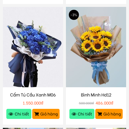
-3%
Cẩm Tú Cầu Xanh M06
Bình Minh Hd12
1.550.000
₫
486.000
₫
500.000
₫
Chi tiết
Giỏ hàng
Chi tiết
Giỏ hàng