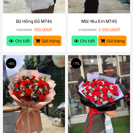
Bó Hồng Đỏ M746
Mãi Yêu Em M745
900.000
₫
3.550.000
₫
950.000
₫
3.750.000
₫
Chi tiết
Giỏ hàng
Chi tiết
Giỏ hàng
-6%
-7%