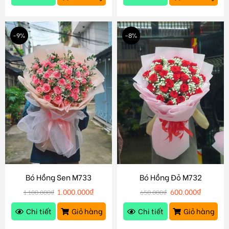
-9%
-8%
Bó Hồng Sen M733
Bó Hồng Đỏ M732
1.000.000
₫
600.000
₫
1.100.000
₫
650.000
₫
Chi tiết
Giỏ hàng
Chi tiết
Giỏ hàng