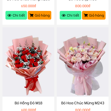
650.000
₫
800.000
₫
Chi tiết
Giỏ hàng
Chi tiết
Giỏ hàng
Bó Hồng Đỏ M18
Bó Hoa Chúc Mừng M243
600.000
₫
800.000
₫