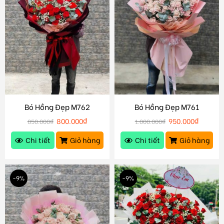
Bó Hồng Đẹp M762
Bó Hồng Đẹp M761
800.000
₫
950.000
₫
850.000
₫
1.000.000
₫
Chi tiết
Giỏ hàng
Chi tiết
Giỏ hàng
-9%
-9%