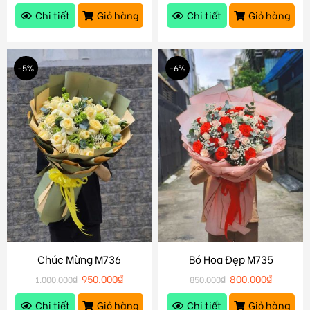
Chi tiết
Giỏ hàng
Chi tiết
Giỏ hàng
-5%
-6%
Chúc Mừng M736
Bó Hoa Đẹp M735
950.000
₫
800.000
₫
1.000.000
₫
850.000
₫
Chi tiết
Giỏ hàng
Chi tiết
Giỏ hàng