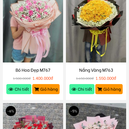
Bó Hoa Đẹp M767
Nắng Vàng M763
1.400.000
₫
1.550.000
₫
1.500.000
₫
1.650.000
₫
Chi tiết
Giỏ hàng
Chi tiết
Giỏ hàng
-6%
-5%