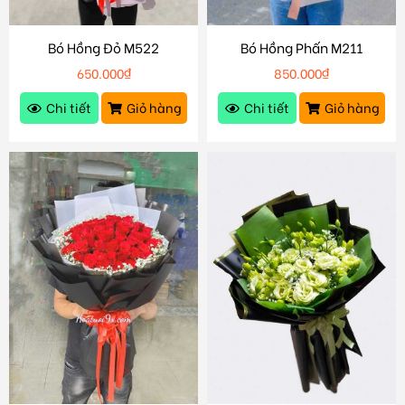
Bó Hồng Đỏ M522
Bó Hồng Phấn M211
650.000
₫
850.000
₫
Chi tiết
Giỏ hàng
Chi tiết
Giỏ hàng