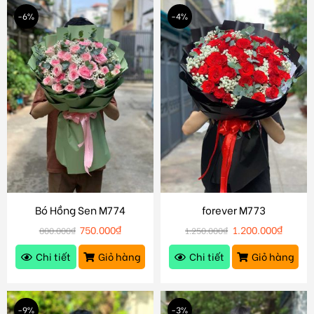
-6%
-4%
Bó Hồng Sen M774
forever M773
750.000
₫
1.200.000
₫
800.000
₫
1.250.000
₫
Chi tiết
Giỏ hàng
Chi tiết
Giỏ hàng
-9%
-3%