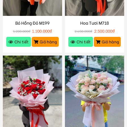
Bó Hồng Đỏ M199
Hoa Tươi M718
1.100.000
₫
2.500.000
₫
1.200.000
₫
2.650.000
₫
Chi tiết
Giỏ hàng
Chi tiết
Giỏ hàng