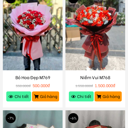
Bó Hoa Đẹp M769
Niềm Vui M768
500.000
₫
1.500.000
₫
550.000
₫
1.550.000
₫
Chi tiết
Giỏ hàng
Chi tiết
Giỏ hàng
-7%
-6%