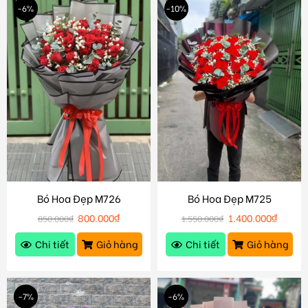
-6%
-10%
Bó Hoa Đẹp M726
Bó Hoa Đẹp M725
800.000
₫
1.400.000
₫
850.000
₫
1.550.000
₫
Chi tiết
Giỏ hàng
Chi tiết
Giỏ hàng
-7%
-6%