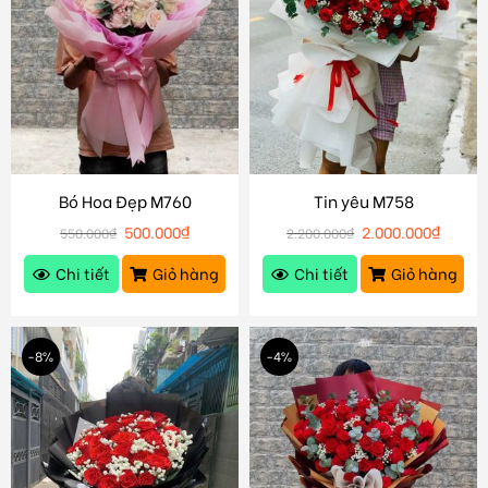
Bó Hoa Đẹp M760
Tin yêu M758
500.000
₫
2.000.000
₫
550.000
₫
2.200.000
₫
Chi tiết
Giỏ hàng
Chi tiết
Giỏ hàng
-8%
-4%