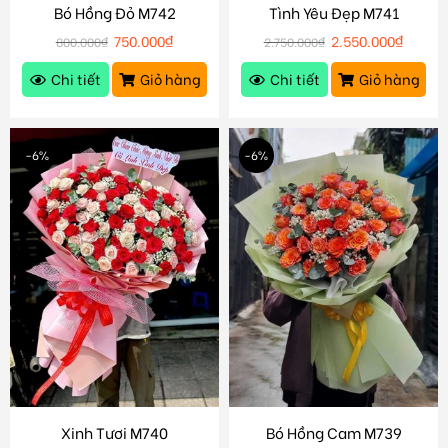
Bó Hồng Đỏ M742
Tình Yêu Đẹp M741
750.000
₫
2.550.000
₫
800.000
₫
2.750.000
₫
Chi tiết
Giỏ hàng
Chi tiết
Giỏ hàng
-6%
-6%
Xinh Tươi M740
Bó Hồng Cam M739