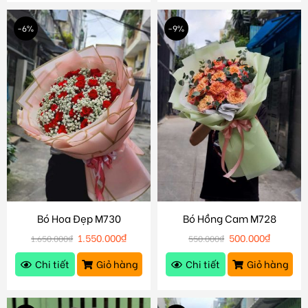
-6%
-9%
Bó Hoa Đẹp M730
Bó Hồng Cam M728
1.550.000
₫
500.000
₫
1.650.000
₫
550.000
₫
Chi tiết
Giỏ hàng
Chi tiết
Giỏ hàng