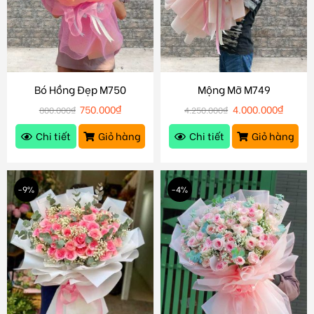
Bó Hồng Đẹp M750
Mộng Mỡ M749
750.000
₫
4.000.000
₫
800.000
₫
4.250.000
₫
Chi tiết
Giỏ hàng
Chi tiết
Giỏ hàng
-9%
-4%