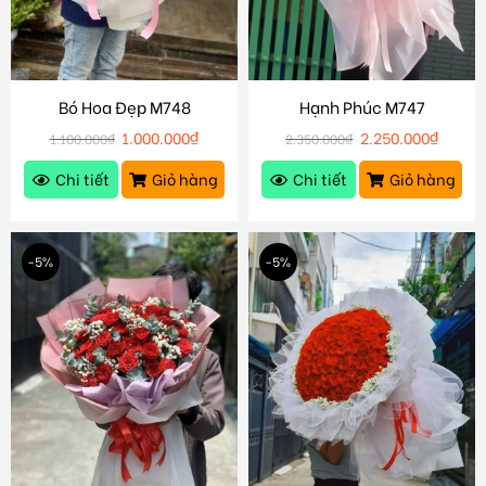
Bó Hoa Đẹp M748
Hạnh Phúc M747
1.000.000
₫
2.250.000
₫
1.100.000
₫
2.350.000
₫
Chi tiết
Giỏ hàng
Chi tiết
Giỏ hàng
-5%
-5%