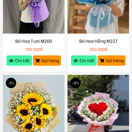
Bó Hoa Tươi M200
Bó Hoa Hồng M227
700.000
₫
550.000
₫
Chi tiết
Giỏ hàng
Chi tiết
Giỏ hàng
-5%
-8%