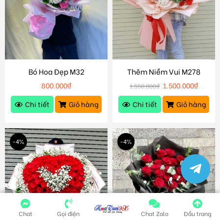
Bó Hoa Đẹp M32
Thêm Niềm Vui M278
800.000
₫
1.500.000
₫
1.550.000
₫
Chi tiết
Giỏ hàng
Chi tiết
Giỏ hàng
-4%
-4%
Chat
Gọi điện
Chat Zalo
Đầu trang