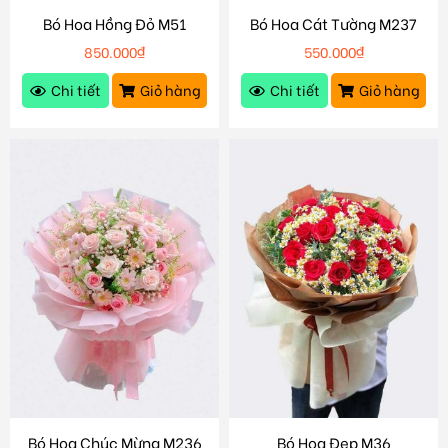
Bó Hoa Hồng Đỏ M51
Bó Hoa Cát Tường M237
850.000
₫
550.000
₫
Chi tiết
Giỏ hàng
Chi tiết
Giỏ hàng
Bó Hoa Chúc Mừng M236
Bó Hoa Đẹp M36