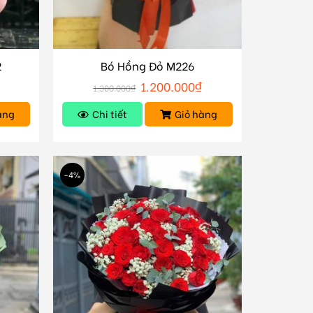
2
Bó Hồng Đỏ M226
1.200.000
₫
1.300.000
₫
àng
Chi tiết
Giỏ hàng
-4%