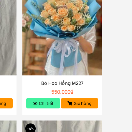
Bó Hoa Hồng M227
550.000
₫
àng
Chi tiết
Giỏ hàng
-6%