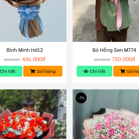
Bình Minh Hd12
Bó Hồng Sen M774
486.000
₫
750.000
₫
500.000
₫
800.000
₫
Chi tiết
Giỏ hàng
Chi tiết
Giỏ h
-7%