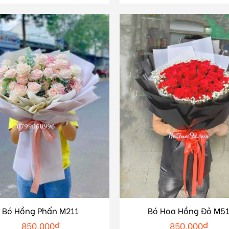
Bó Hồng Phấn M211
Bó Hoa Hồng Đỏ M5
850.000
₫
850.000
₫