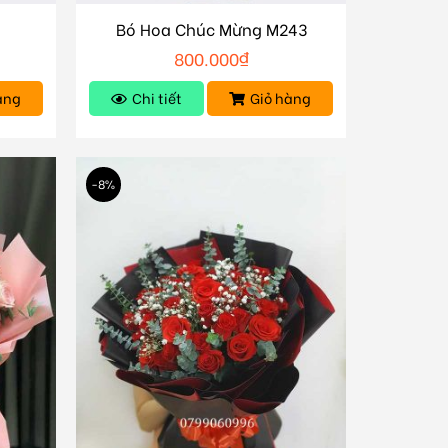
Bó Hoa Chúc Mừng M243
800.000
₫
àng
Chi tiết
Giỏ hàng
-8%