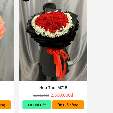
Hoa Tươi M718
2.500.000
₫
2.650.000
₫
àng
Chi tiết
Giỏ hàng