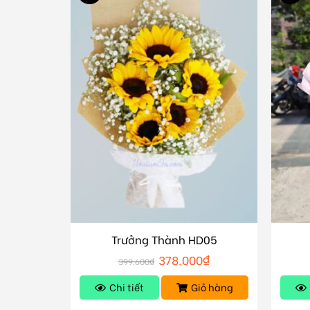
Trưởng Thành HD05
378.000
₫
399.600
₫
Chi tiết
Giỏ hàng