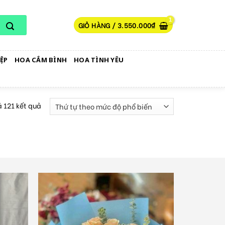
GIỎ HÀNG /
3.550.000
₫
ỆP
HOA CẮM BÌNH
HOA TÌNH YÊU
ả 121 kết quả