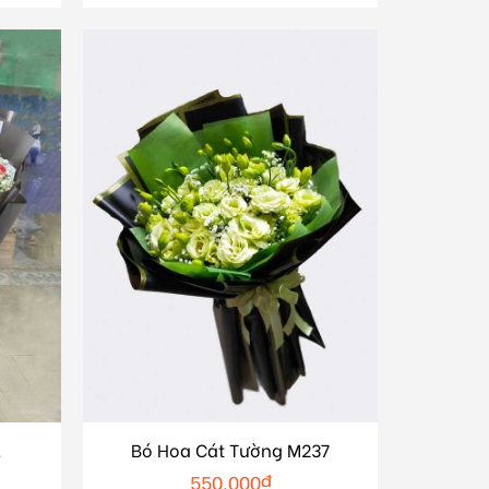
1
Bó Hoa Cát Tường M237
550.000
₫