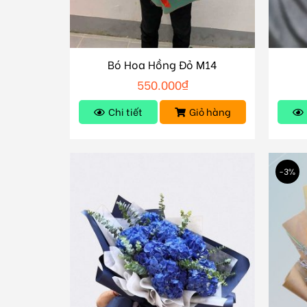
Bó Hoa Hồng Đỏ M14
550.000
₫
Chi tiết
Giỏ hàng
-3%