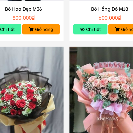
Bó Hoa Đẹp M36
Bó Hồng Đỏ M18
800.000
₫
600.000
₫
Chi tiết
Giỏ hàng
Chi tiết
Giỏ h