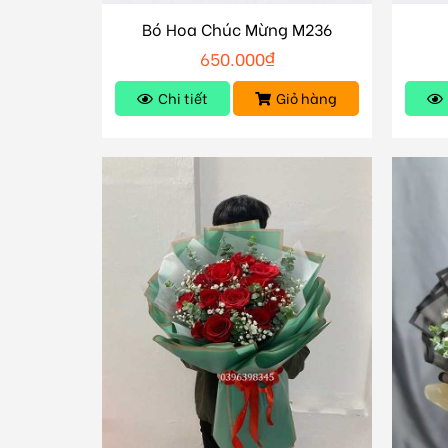
Bó Hoa Chúc Mừng M236
650.000
₫
Chi tiết
Giỏ hàng