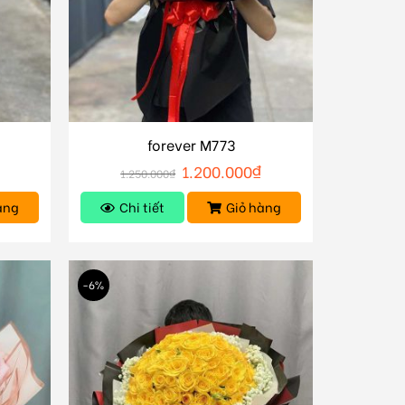
forever M773
1.200.000
₫
1.250.000
₫
àng
Chi tiết
Giỏ hàng
-6%