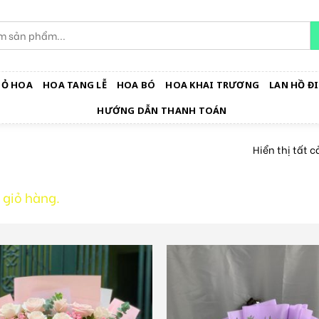
IỎ HOA
HOA TANG LỄ
HOA BÓ
HOA KHAI TRƯƠNG
LAN HỒ ĐI
HƯỚNG DẪN THANH TOÁN
Hiển thị tất c
 giỏ hàng.