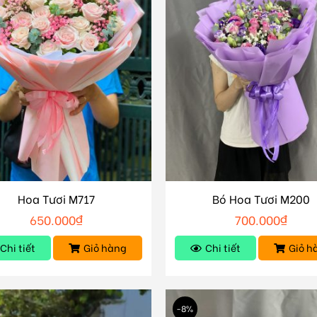
Hoa Tươi M717
Bó Hoa Tươi M200
650.000
₫
700.000
₫
Chi tiết
Giỏ hàng
Chi tiết
Giỏ h
-8%