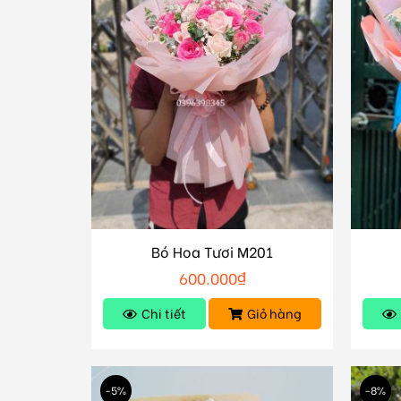
Bó Hoa Tươi M201
600.000
₫
Chi tiết
Giỏ hàng
-5%
-8%