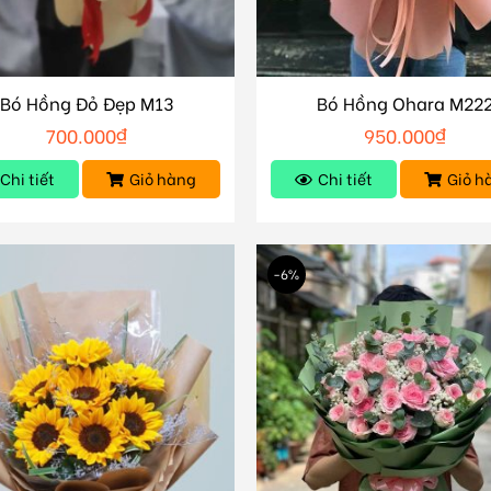
Bó Hồng Đỏ Đẹp M13
Bó Hồng Ohara M22
700.000
₫
950.000
₫
Chi tiết
Giỏ hàng
Chi tiết
Giỏ h
-6%