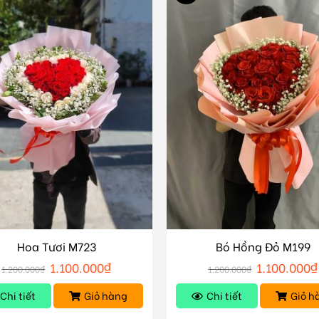
Hoa Tươi M723
Bó Hồng Đỏ M199
1.100.000
₫
1.100.000
₫
1.200.000
₫
1.200.000
₫
Chi tiết
Giỏ hàng
Chi tiết
Giỏ h