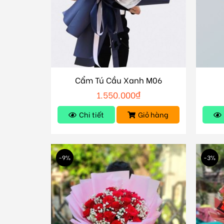
Cẩm Tú Cầu Xanh M06
1.550.000
₫
Chi tiết
Giỏ hàng
-9%
-3%