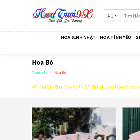
Skip
to
Tìm
kiếm:
content
HOA SINH NHẬT
HOA TÌNH YÊU
G
Hoa Bó
Trang chủ
/
Hoa Bó
“Mãi Yêu Em M745” đã được thêm vào