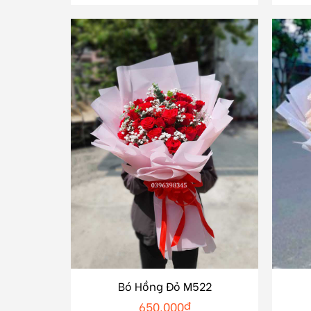
Bó Hồng Đỏ M522
650.000
₫