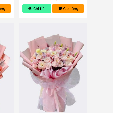
àng
Chi tiết
Giỏ hàng