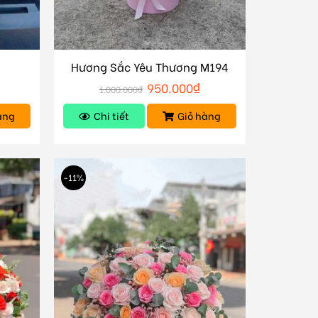
Hương Sắc Yêu Thương M194
950.000
₫
1.000.000
₫
àng
Chi tiết
Giỏ hàng
-11%