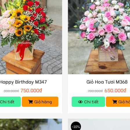
Happy Birthday M347
Giỏ Hoa Tươi M368
750.000
₫
650.000
₫
800.000
₫
700.000
₫
Chi tiết
Giỏ hàng
Chi tiết
Giỏ h
-10%