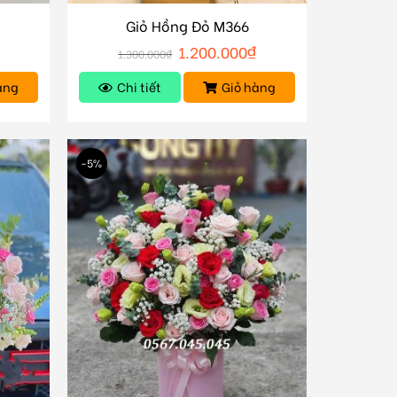
Giỏ Hồng Đỏ M366
1.200.000
₫
1.300.000
₫
àng
Chi tiết
Giỏ hàng
-5%