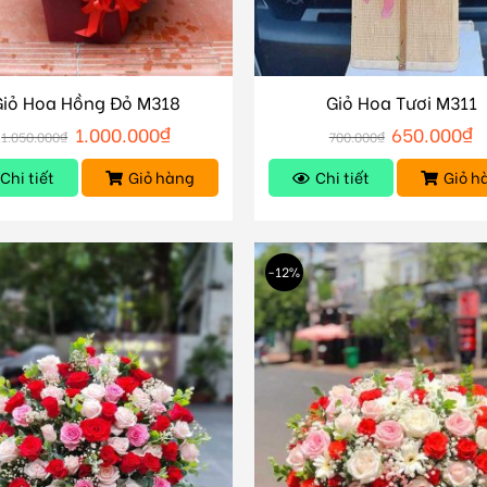
Giỏ Hoa Hồng Đỏ M318
Giỏ Hoa Tươi M311
1.000.000
₫
650.000
₫
1.050.000
₫
700.000
₫
Chi tiết
Giỏ hàng
Chi tiết
Giỏ h
-12%