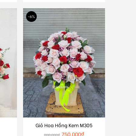
-6%
Giỏ Hoa Hồng Kem M305
750.000
₫
800.000
₫