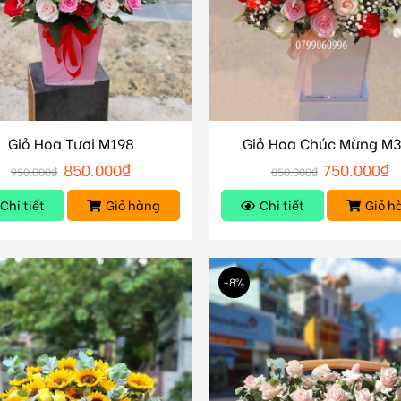
Giỏ Hoa Tươi M198
Giỏ Hoa Chúc Mừng M
850.000
₫
750.000
₫
950.000
₫
850.000
₫
Chi tiết
Giỏ hàng
Chi tiết
Giỏ h
-8%