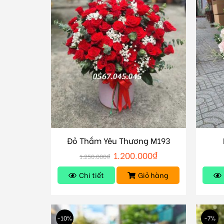
Đỏ Thắm Yêu Thương M193
1.200.000
₫
1.250.000
₫
Chi tiết
Giỏ hàng
-10%
-7%