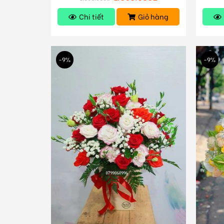
Chi tiết
Giỏ hàng
-9%
-9%