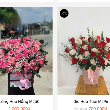
-7%
Lẵng Hoa Hồng M250
Giỏ Hoa Tươi M296
1.000.000
₫
700.000
₫
750.000
₫