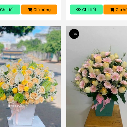
Chi tiết
Giỏ hàng
Chi tiết
Giỏ h
-8%