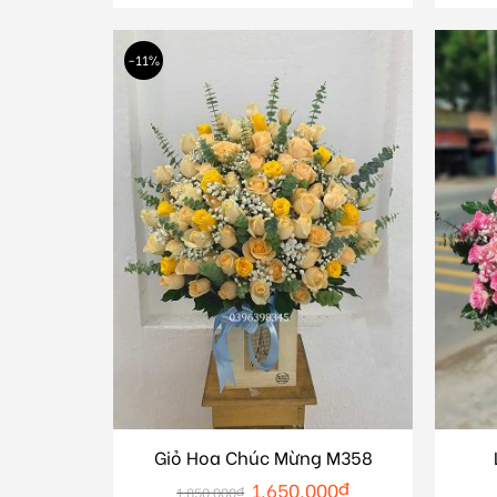
-11%
Giỏ Hoa Chúc Mừng M358
1.650.000
₫
1.850.000
₫