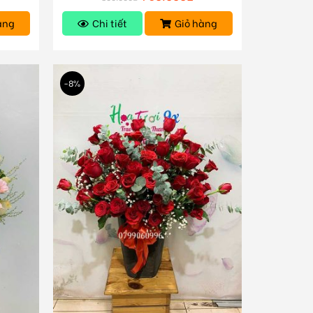
àng
Chi tiết
Giỏ hàng
-8%