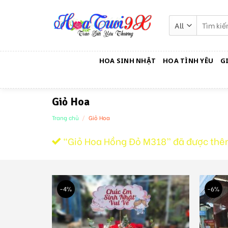
Skip
to
Tìm
kiếm:
content
HOA SINH NHẬT
HOA TÌNH YÊU
G
Giỏ Hoa
Trang chủ
/
Giỏ Hoa
“Giỏ Hoa Hồng Đỏ M318” đã được thê
-4%
-6%