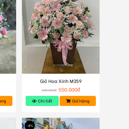
Giỏ Hoa Xinh M359
550.000
₫
600.000
₫
àng
Chi tiết
Giỏ hàng
-8%