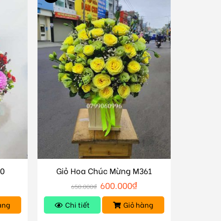
60
Giỏ Hoa Chúc Mừng M361
600.000
₫
650.000
₫
àng
Chi tiết
Giỏ hàng