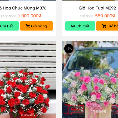
ỏ Hoa Chúc Mừng M376
Giỏ Hoa Tươi M292
1.000.000
₫
550.000
₫
1.100.000
₫
600.000
₫
Chi tiết
Giỏ hàng
Chi tiết
Giỏ h
-7%