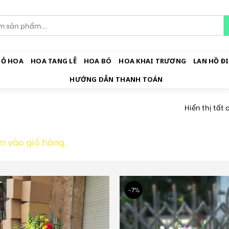
IỎ HOA
HOA TANG LỄ
HOA BÓ
HOA KHAI TRƯƠNG
LAN HỒ ĐI
HƯỚNG DẪN THANH TOÁN
Hiển thị tất 
m vào giỏ hàng.
-7%