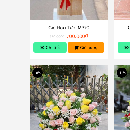
Giỏ Hoa Tươi M370
700.000
₫
750.000
₫
Chi tiết
Giỏ hàng
-8%
-11%