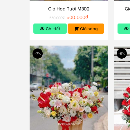
Giỏ Hoa Tươi M302
Gi
500.000
₫
550.000
₫
Chi tiết
Giỏ hàng
-7%
-5%