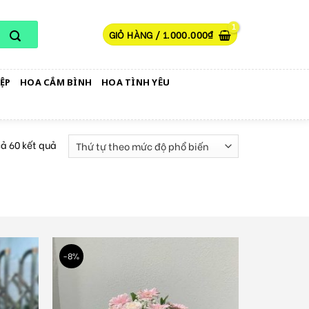
GIỎ HÀNG /
1.000.000
₫
ỆP
HOA CẮM BÌNH
HOA TÌNH YÊU
cả 60 kết quả
-8%