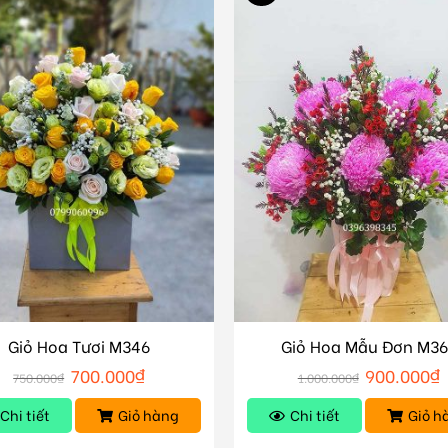
Giỏ Hoa Tươi M346
Giỏ Hoa Mẫu Đơn M3
700.000
₫
900.000
₫
750.000
₫
1.000.000
₫
Chi tiết
Giỏ hàng
Chi tiết
Giỏ h