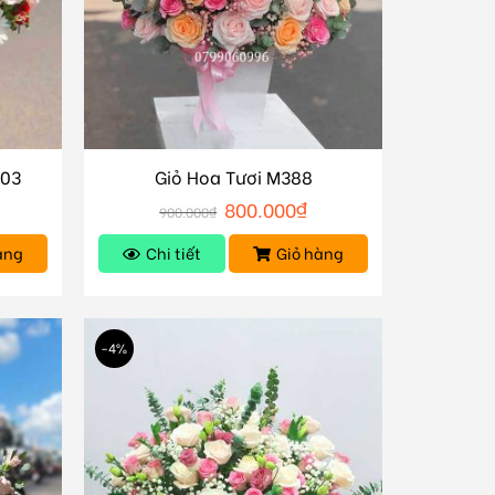
303
Giỏ Hoa Tươi M388
800.000
₫
900.000
₫
àng
Chi tiết
Giỏ hàng
-4%