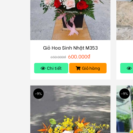
Giỏ Hoa Sinh Nhật M353
600.000
₫
650.000
₫
Chi tiết
Giỏ hàng
-9%
-9%