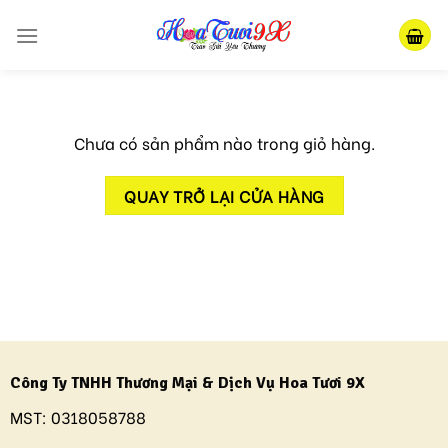
Skip
to
content
Chưa có sản phẩm nào trong giỏ hàng.
QUAY TRỞ LẠI CỬA HÀNG
Công Ty TNHH Thương Mại & Dịch Vụ Hoa Tươi 9X
MST:
0318058788