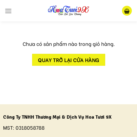
Skip
to
content
Chưa có sản phẩm nào trong giỏ hàng.
QUAY TRỞ LẠI CỬA HÀNG
Công Ty TNHH Thương Mại & Dịch Vụ Hoa Tươi 9X
MST:
0318058788