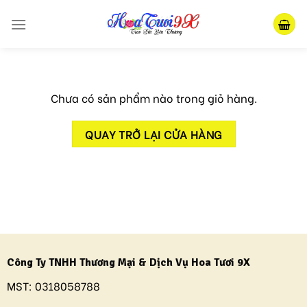
Skip
to
content
Chưa có sản phẩm nào trong giỏ hàng.
QUAY TRỞ LẠI CỬA HÀNG
Công Ty TNHH Thương Mại & Dịch Vụ Hoa Tươi 9X
MST:
0318058788