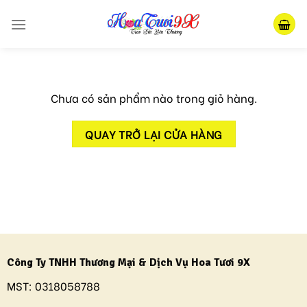
Skip
to
content
Chưa có sản phẩm nào trong giỏ hàng.
QUAY TRỞ LẠI CỬA HÀNG
Công Ty TNHH Thương Mại & Dịch Vụ Hoa Tươi 9X
MST:
0318058788