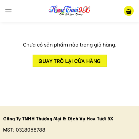
Skip
to
content
Chưa có sản phẩm nào trong giỏ hàng.
QUAY TRỞ LẠI CỬA HÀNG
Công Ty TNHH Thương Mại & Dịch Vụ Hoa Tươi 9X
MST:
0318058788