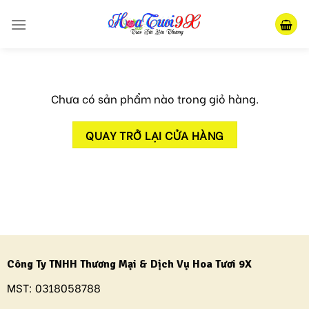
Skip
to
content
Chưa có sản phẩm nào trong giỏ hàng.
QUAY TRỞ LẠI CỬA HÀNG
Công Ty TNHH Thương Mại & Dịch Vụ Hoa Tươi 9X
MST:
0318058788