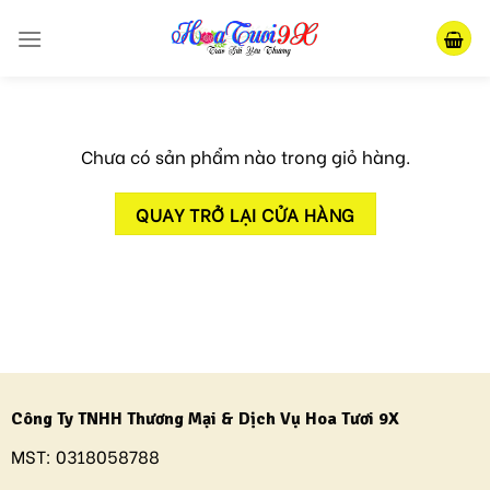
Skip
to
content
Chưa có sản phẩm nào trong giỏ hàng.
QUAY TRỞ LẠI CỬA HÀNG
Công Ty TNHH Thương Mại & Dịch Vụ Hoa Tươi 9X
MST:
0318058788