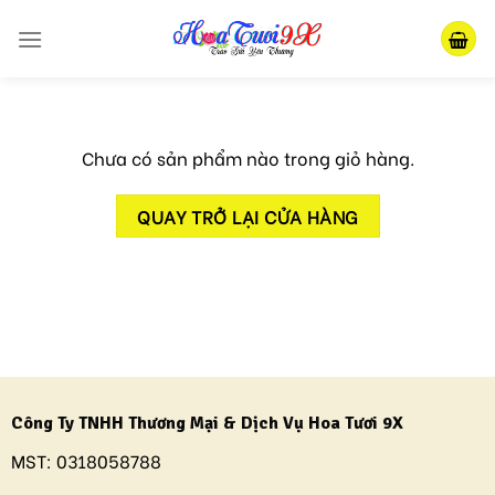
Skip
to
content
Chưa có sản phẩm nào trong giỏ hàng.
QUAY TRỞ LẠI CỬA HÀNG
Công Ty TNHH Thương Mại & Dịch Vụ Hoa Tươi 9X
MST:
0318058788