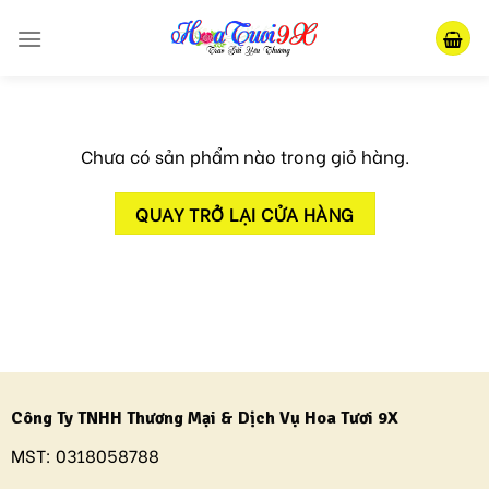
Skip
to
content
Chưa có sản phẩm nào trong giỏ hàng.
QUAY TRỞ LẠI CỬA HÀNG
Công Ty TNHH Thương Mại & Dịch Vụ Hoa Tươi 9X
MST:
0318058788